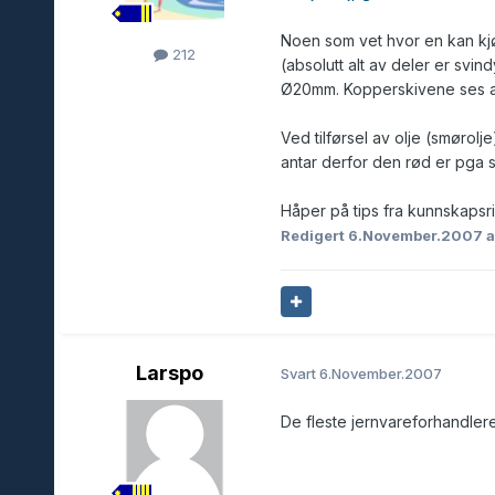
Noen som vet hvor en kan kjø
212
(absolutt alt av deler er svi
Ø20mm. Kopperskivene ses an
Ved tilførsel av olje (smørolje
antar derfor den rød er pga s
Håper på tips fra kunnskapsri
Redigert
6.November.2007
a
Larspo
Svart
6.November.2007
De fleste jernvareforhandlere 