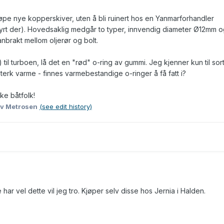
pe nye kopperskiver, uten å bli ruinert hos en Yanmarforhandler
ndyrt der). Hovedsaklig medgår to typer, innvendig diameter Ø12mm o
brakt mellom oljerør og bolt.
) til turboen, lå det en "rød" o-ring av gummi. Jeg kjenner kun til sor
terk varme - finnes varmebestandige o-ringer å få fatt i?
ke båtfolk!
v Metrosen
(see edit history)
har vel dette vil jeg tro. Kjøper selv disse hos Jernia i Halden.