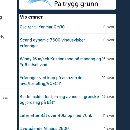
Vis emner
g
0 svar
Olje rør til Yanmar Qm30
te,
0 svar
Scand dynamic 7600 vindusvisker
erfaringer
16 svar
Windy 16 m/sek Kristiansand på mandag og
Yr 6 m/sel vind
10 svar
Erfaringer ved kjøp på amazon.de -
mva/fortolling/VOEC ?
12 svar
Beste middel for fjerning av moss, grønske
og jordslag på båt?
11 svar
Leter etter Båt over 40knop med 70hk
1 svar
Dyptgående Nimbus 2600