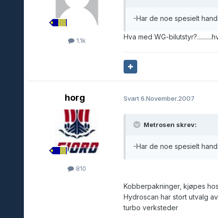
-Har de noe spesielt han
Hva med WG-bilutstyr?..........h
1.1k
horg
Svart
6.November.2007
Metrosen skrev:
-Har de noe spesielt han
810
Kobberpakninger, kjøpes hos 
Hydroscan har stort utvalg a
turbo verksteder