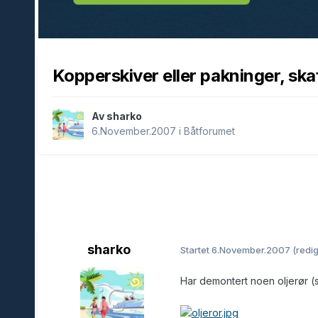
Kopperskiver eller pakninger, ska
Av sharko
6.November.2007
i
Båtforumet
sharko
Startet
6.November.2007
(redig
Har demontert noen oljerør (