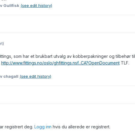
v Gullfisk
(see edit history)
rt)
ittings, som har et brukbart utvalg av kobberpakninger og tilbehør til
:
http://www.fittings.no/oslo/ghfittings.nsf...CA?OpenDocument
TLF.
v chagall
(see edit history)
har registrert deg.
Logg inn
hvis du allerede er registrert.