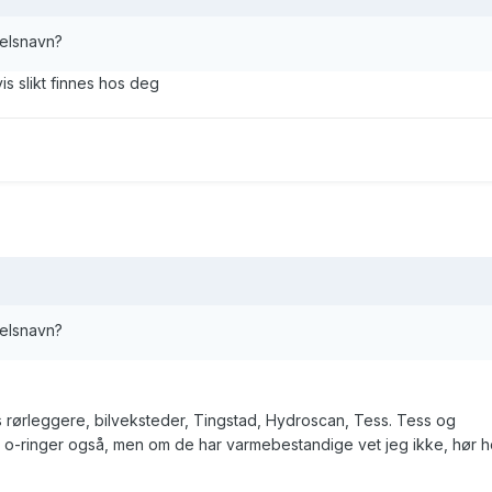
delsnavn?
vis slikt finnes hos deg
delsnavn?
rørleggere, bilveksteder, Tingstad, Hydroscan, Tess. Tess og
v o-ringer også, men om de har varmebestandige vet jeg ikke, hør h