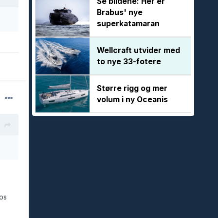
Se bildene: Her er
Brabus' nye
superkatamaran
Wellcraft utvider med
to nye 33-fotere
Større rigg og mer
volum i ny Oceanis
os