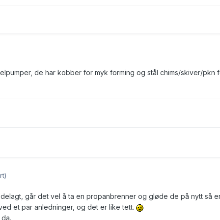
selpumper, de har kobber for myk forming og stål chims/skiver/pkn f
rt)
delagt, går det vel å ta en propanbrenner og gløde de på nytt så e
ed et par anledninger, og det er like tett.
 da.