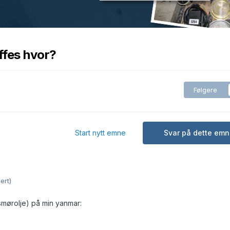
ffes hvor?
Følgere
Start nytt emne
Svar på dette emn
ert)
smørolje) på min yanmar: