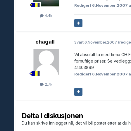
Redigert
6.November.2007
a
4.4k
chagall
Svart
6.November.2007
(redige
Vil absolutt ta med firma GH F
fornuftige priser. Se vedlegg
41403899
Redigert
6.November.2007
a
2.7k
Delta i diskusjonen
Du kan skrive innlegget nå, det vil bli postet etter at du 