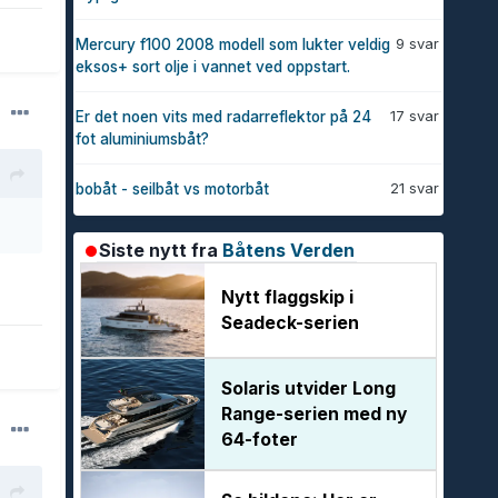
9 svar
Mercury f100 2008 modell som lukter veldig
eksos+ sort olje i vannet ved oppstart.
17 svar
Er det noen vits med radarreflektor på 24
fot aluminiumsbåt?
21 svar
bobåt - seilbåt vs motorbåt
Siste nytt fra
Båtens Verden
Nytt flaggskip i
Seadeck-serien
Solaris utvider Long
Range-serien med ny
64-foter