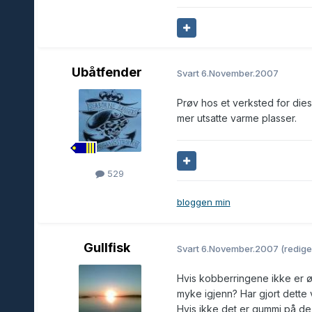
Ubåtfender
Svart
6.November.2007
Prøv hos et verksted for die
mer utsatte varme plasser.
529
bloggen min
Gullfisk
Svart
6.November.2007
(redige
Hvis kobberringene ikke er ø
myke igjenn? Har gjort dette v
Hvis ikke det er gummi på de