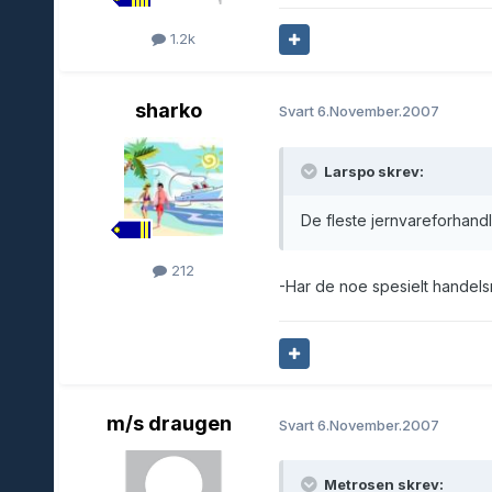
1.2k
sharko
Svart
6.November.2007
Larspo skrev:
De fleste jernvareforhandle
212
-Har de noe spesielt handel
m/s draugen
Svart
6.November.2007
Metrosen skrev: