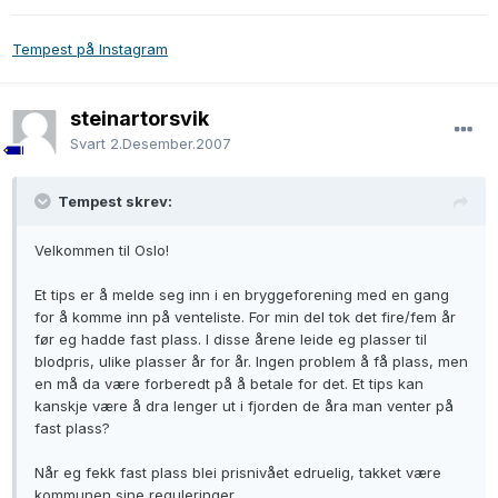
Tempest på Instagram
steinartorsvik
Svart
2.Desember.2007
Tempest skrev:
Velkommen til Oslo!
Et tips er å melde seg inn i en bryggeforening med en gang
for å komme inn på venteliste. For min del tok det fire/fem år
før eg hadde fast plass. I disse årene leide eg plasser til
blodpris, ulike plasser år for år. Ingen problem å få plass, men
en må da være forberedt på å betale for det. Et tips kan
kanskje være å dra lenger ut i fjorden de åra man venter på
fast plass?
Når eg fekk fast plass blei prisnivået edruelig, takket være
kommunen sine reguleringer.