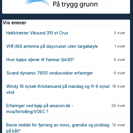
Vis emner
3 svar
Hekktrøster Viksund 310 st Cruz
1 svar
VHF/AIS antenne på daycruiser uten targabøyle
0 svar
Hvor kjøpe oljerør til Yanmar Qm30?
0 svar
Scand dynamic 7600 vindusvisker erfaringer
16 svar
Windy 16 m/sek Kristiansand på mandag og Yr 6 m/sel
vind
20 svar
Erfaringer ved kjøp på amazon.de -
mva/fortolling/VOEC ?
12 svar
Beste middel for fjerning av moss, grønske og jordslag
på båt?