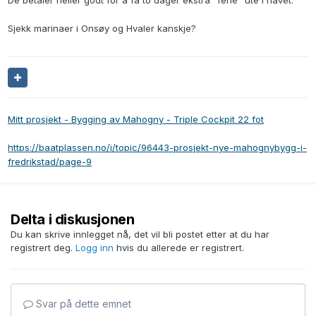
De betaler heller godt for å få to dager ekstra "ferie" ute i havet.
Sjekk marinaer i Onsøy og Hvaler kanskje?
Mitt prosjekt - Bygging av Mahogny - Triple Cockpit 22 fot
https://baatplassen.no/i/topic/96443-prosjekt-nye-mahognybygg-i-
fredrikstad/page-9
Delta i diskusjonen
Du kan skrive innlegget nå, det vil bli postet etter at du har
registrert deg.
Logg inn
hvis du allerede er registrert.
Svar på dette emnet