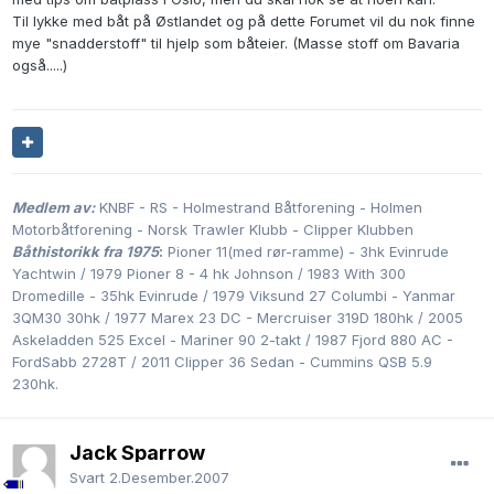
Til lykke med båt på Østlandet og på dette Forumet vil du nok finne
mye "snadderstoff" til hjelp som båteier. (Masse stoff om Bavaria
også.....)
Medlem av:
KNBF - RS - Holmestrand Båtforening - Holmen
Motorbåtforening - Norsk Trawler Klubb - Clipper Klubben
Båthistorikk fra 1975
:
Pioner 11(med rør-ramme) - 3hk Evinrude
Yachtwin / 1979 Pioner 8 - 4 hk Johnson / 1983 With 300
Dromedille - 35hk Evinrude / 1979 Viksund 27 Columbi - Yanmar
3QM30 30hk / 1977 Marex 23 DC - Mercruiser 319D 180hk / 2005
Askeladden 525 Excel - Mariner 90 2-takt / 1987 Fjord 880 AC -
FordSabb 2728T / 2011 Clipper 36 Sedan - Cummins QSB 5.9
230hk.
Jack Sparrow
Svart
2.Desember.2007