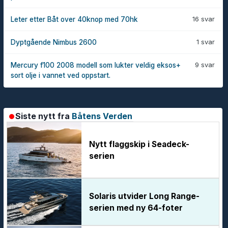
16 svar
Leter etter Båt over 40knop med 70hk
1 svar
Dyptgående Nimbus 2600
9 svar
Mercury f100 2008 modell som lukter veldig eksos+
sort olje i vannet ved oppstart.
Siste nytt fra
Båtens Verden
Nytt flaggskip i Seadeck-
serien
Solaris utvider Long Range-
serien med ny 64-foter