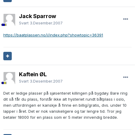
Jack Sparrow
Svart
3.Desember.2007
https://baatplassen.no/i/index.php?showtopic=36391
Kaftein ØL
Svart
3.Desember.2007
Det er ledige plasser på sjøsenteret killingen på bygdøy. Bare ring
dit så får du plass, forstår ikke alt hysteriet rundt båtplass i oslo,
men utfordringen er kanskje å finne en billig/gratis, dvs. under 10
lapper i året. Det er nok vanskeligere og tar lengre tid. Tror jeg
betaler 18000 for en plass som er 5 meter innvendig bredde.