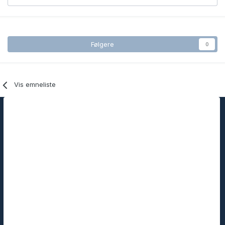
Følgere
0
Vis emneliste