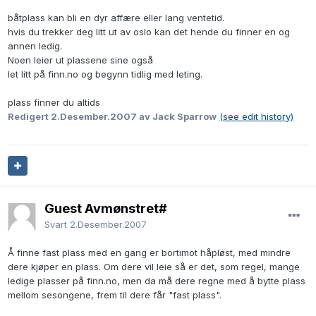
båtplass kan bli en dyr affære eller lang ventetid.
hvis du trekker deg litt ut av oslo kan det hende du finner en og
annen ledig.
Noen leier ut plassene sine også
let litt på finn.no og begynn tidlig med leting.
plass finner du altids
Redigert
2.Desember.2007
av Jack Sparrow
(see edit history)
Guest Avmønstret#
Svart
2.Desember.2007
Å finne fast plass med en gang er bortimot håpløst, med mindre
dere kjøper en plass. Om dere vil leie så er det, som regel, mange
ledige plasser på finn.no, men da må dere regne med å bytte plass
mellom sesongene, frem til dere får "fast plass".