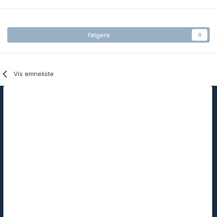
Følgere
0
Vis emneliste