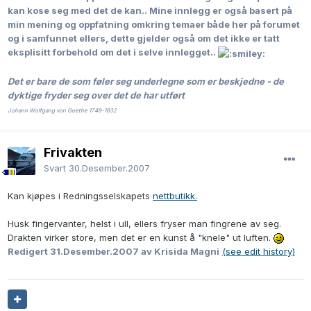
kan kose seg med det de kan..
Mine innlegg er også basert på
min mening og oppfatning omkring temaer både her på forumet
og i samfunnet ellers, dette gjelder også om det ikke er tatt
eksplisitt forbehold om det i selve innlegget..
Det er bare de som føler seg underlegne som er beskjedne - de
dyktige fryder seg over det de har utført
Johann Wolfgang von Goethe 1749-1832
Frivakten
Svart
30.Desember.2007
Kan kjøpes i Redningsselskapets
nettbutikk.
Husk fingervanter, helst i ull, ellers fryser man fingrene av seg.
Drakten virker store, men det er en kunst å "knele" ut luften.
Redigert
31.Desember.2007
av Krisida Magni
(see edit history)