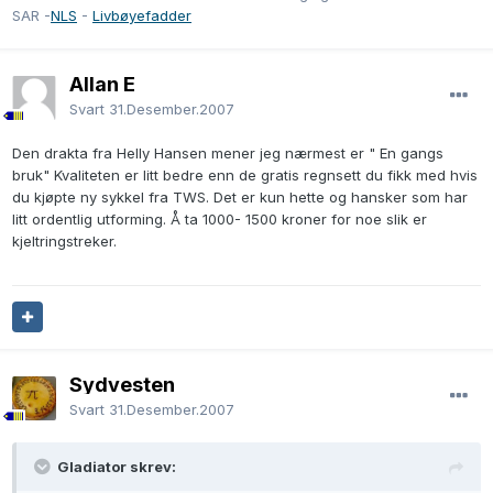
SAR -
NLS
-
Livbøyefadder
Allan E
Svart
31.Desember.2007
Den drakta fra Helly Hansen mener jeg nærmest er " En gangs
bruk" Kvaliteten er litt bedre enn de gratis regnsett du fikk med hvis
du kjøpte ny sykkel fra TWS. Det er kun hette og hansker som har
litt ordentlig utforming. Å ta 1000- 1500 kroner for noe slik er
kjeltringstreker.
Sydvesten
Svart
31.Desember.2007
Gladiator skrev: