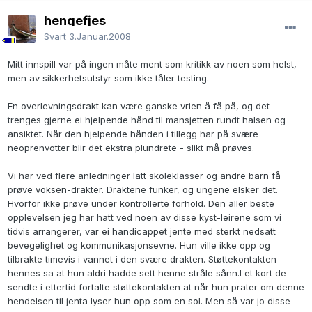
hengefjes
Svart
3.Januar.2008
Mitt innspill var på ingen måte ment som kritikk av noen som helst,
men av sikkerhetsutstyr som ikke tåler testing.
En overlevningsdrakt kan være ganske vrien å få på, og det
trenges gjerne ei hjelpende hånd til mansjetten rundt halsen og
ansiktet. Når den hjelpende hånden i tillegg har på svære
neoprenvotter blir det ekstra plundrete - slikt må prøves.
Vi har ved flere anledninger latt skoleklasser og andre barn få
prøve voksen-drakter. Draktene funker, og ungene elsker det.
Hvorfor ikke prøve under kontrollerte forhold. Den aller beste
opplevelsen jeg har hatt ved noen av disse kyst-leirene som vi
tidvis arrangerer, var ei handicappet jente med sterkt nedsatt
bevegelighet og kommunikasjonsevne. Hun ville ikke opp og
tilbrakte timevis i vannet i den svære drakten. Støttekontakten
hennes sa at hun aldri hadde sett henne stråle sånn.I et kort de
sendte i ettertid fortalte støttekontakten at når hun prater om denne
hendelsen til jenta lyser hun opp som en sol. Men så var jo disse