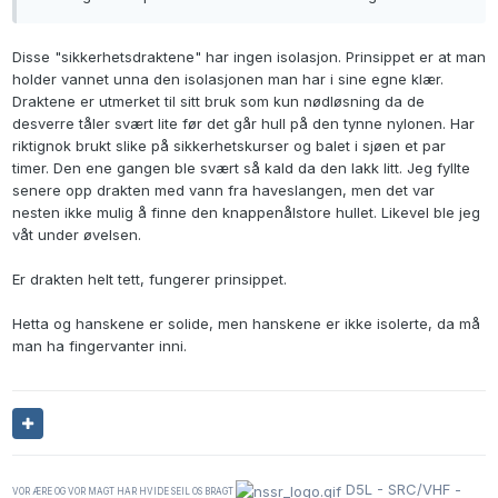
Disse "sikkerhetsdraktene" har ingen isolasjon. Prinsippet er at man
holder vannet unna den isolasjonen man har i sine egne klær.
Draktene er utmerket til sitt bruk som kun nødløsning da de
desverre tåler svært lite før det går hull på den tynne nylonen. Har
riktignok brukt slike på sikkerhetskurser og balet i sjøen et par
timer. Den ene gangen ble svært så kald da den lakk litt. Jeg fyllte
senere opp drakten med vann fra haveslangen, men det var
nesten ikke mulig å finne den knappenålstore hullet. Likevel ble jeg
våt under øvelsen.
Er drakten helt tett, fungerer prinsippet.
Hetta og hanskene er solide, men hanskene er ikke isolerte, da må
man ha fingervanter inni.
D5L - SRC/VHF -
VOR ÆRE OG VOR MAGT HAR HVIDE SEIL OS BRAGT