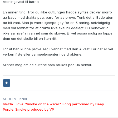
redningsvest til barna.
En annen ting. Tror du ikke guttungen hadde syntes det var morro
aa bade med drakta paa, bare for aa prove. Tenk det a. Bade uten
aa bli vaat. Maa jo vaere kjempe goy for en 5 aaring. selvfolgelig
med varsomhet for at drakta ikke skal bli odelagt. Du behover jo
ikke aa hive'n i vannet som du skriver. Er vel ogsaa mulig aa lappe
dem om det skulle bli en liten rift.
For at han kunne prove seg i vannet med den + vest. For det er vel
verken flyte eller varmeelementer i de draktene.
Minner meg om de suitene som brukes paa UK sektor.
MEDLEM I KNBF
VP41a. I love "Smoke on the water". Song performed by Deep
Purple. Smoke produced by VP