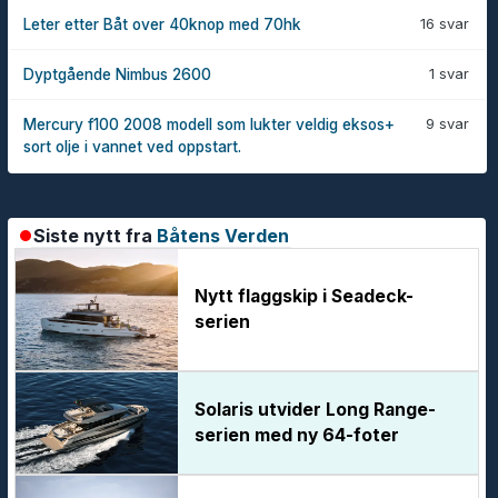
16 svar
Leter etter Båt over 40knop med 70hk
1 svar
Dyptgående Nimbus 2600
9 svar
Mercury f100 2008 modell som lukter veldig eksos+
sort olje i vannet ved oppstart.
Siste nytt fra
Båtens Verden
Nytt flaggskip i Seadeck-
serien
Solaris utvider Long Range-
serien med ny 64-foter