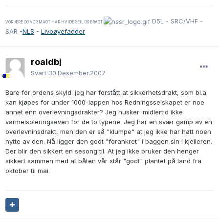
D5L - SRC/VHF -
VOR ÆRE OG VOR MAGT HAR HVIDE SEIL OS BRAGT
SAR -
NLS
-
Livbøyefadder
roaldbj
Svart
30.Desember.2007
Bare for ordens skyld: jeg har forstått at sikkerhetsdrakt, som bl.a.
kan kjøpes for under 1000-lappen hos Redningsselskapet er noe
annet enn overlevningsdrakter? Jeg husker imidlertid ikke
varmeisoleringseven for de to typene. Jeg har en svær gamp av en
overlevninsdrakt, men den er så "klumpe" at jeg ikke har hatt noen
nytte av den. Nå ligger den godt "forankret" i baggen sin i kjelleren.
Der blir den sikkert en sesong til. At jeg ikke bruker den henger
sikkert sammen med at båten vår står "godt" plantet på land fra
oktober til mai.