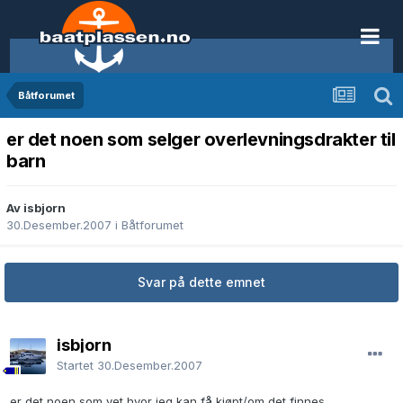
Båtforumet
er det noen som selger overlevningsdrakter til
barn
Av isbjorn
30.Desember.2007
i
Båtforumet
Svar på dette emnet
isbjorn
Startet
30.Desember.2007
er det noen som vet hvor jeg kan få kjøpt/om det finnes