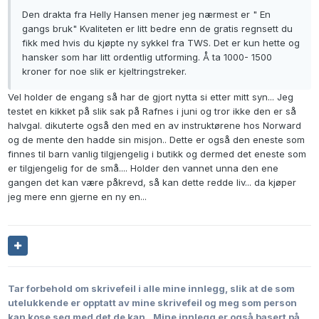
Den drakta fra Helly Hansen mener jeg nærmest er " En
gangs bruk" Kvaliteten er litt bedre enn de gratis regnsett du
fikk med hvis du kjøpte ny sykkel fra TWS. Det er kun hette og
hansker som har litt ordentlig utforming. Å ta 1000- 1500
kroner for noe slik er kjeltringstreker.
Vel holder de engang så har de gjort nytta si etter mitt syn... Jeg
testet en kikket på slik sak på Rafnes i juni og tror ikke den er så
halvgal. dikuterte også den med en av instruktørene hos Norward
og de mente den hadde sin misjon.. Dette er også den eneste som
finnes til barn vanlig tilgjengelig i butikk og dermed det eneste som
er tilgjengelig for de små.... Holder den vannet unna den ene
gangen det kan være påkrevd, så kan dette redde liv... da kjøper
jeg mere enn gjerne en ny en...
Tar forbehold om skrivefeil i alle mine innlegg, slik at de som
utelukkende er opptatt av mine skrivefeil og meg som person
kan kose seg med det de kan..
Mine innlegg er også basert på