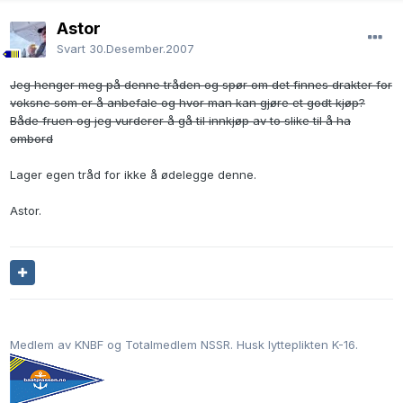
Astor
Svart
30.Desember.2007
Jeg henger meg på denne tråden og spør om det finnes drakter for
voksne som er å anbefale og hvor man kan gjøre et godt kjøp?
Både fruen og jeg vurderer å gå til innkjøp av to slike til å ha
ombord
Lager egen tråd for ikke å ødelegge denne.
Astor.
Medlem av KNBF og Totalmedlem NSSR. Husk lytteplikten K-16.