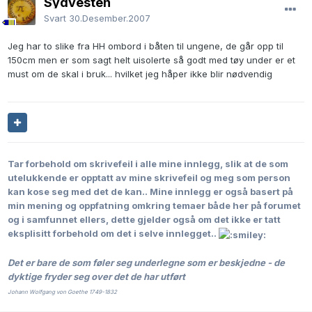
Sydvesten
Svart
30.Desember.2007
Jeg har to slike fra HH ombord i båten til ungene, de går opp til
150cm men er som sagt helt uisolerte så godt med tøy under er et
must om de skal i bruk... hvilket jeg håper ikke blir nødvendig
Tar forbehold om skrivefeil i alle mine innlegg, slik at de som
utelukkende er opptatt av mine skrivefeil og meg som person
kan kose seg med det de kan..
Mine innlegg er også basert på
min mening og oppfatning omkring temaer både her på forumet
og i samfunnet ellers, dette gjelder også om det ikke er tatt
eksplisitt forbehold om det i selve innlegget..
Det er bare de som føler seg underlegne som er beskjedne - de
dyktige fryder seg over det de har utført
Johann Wolfgang von Goethe 1749-1832