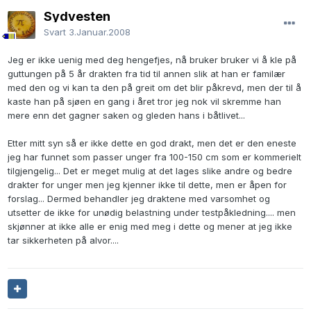
Sydvesten
Svart
3.Januar.2008
Jeg er ikke uenig med deg hengefjes, nå bruker bruker vi å kle på
guttungen på 5 år drakten fra tid til annen slik at han er familær
med den og vi kan ta den på greit om det blir påkrevd, men der til å
kaste han på sjøen en gang i året tror jeg nok vil skremme han
mere enn det gagner saken og gleden hans i båtlivet...
Etter mitt syn så er ikke dette en god drakt, men det er den eneste
jeg har funnet som passer unger fra 100-150 cm som er kommerielt
tilgjengelig... Det er meget mulig at det lages slike andre og bedre
drakter for unger men jeg kjenner ikke til dette, men er åpen for
forslag... Dermed behandler jeg draktene med varsomhet og
utsetter de ikke for unødig belastning under testpåkledning.... men
skjønner at ikke alle er enig med meg i dette og mener at jeg ikke
tar sikkerheten på alvor....