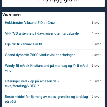
Vis emner
3 svar
Hekktrøster Viksund 310 st Cruz
1 svar
VHF/AIS antenne på daycruiser uten targabøyle
0 svar
Olje rør til Yanmar Qm30
0 svar
Scand dynamic 7600 vindusvisker erfaringer
16 svar
Windy 16 m/sek Kristiansand på mandag og Yr 6 m/sel
vind
15 svar
Erfaringer ved kjøp på amazon.de -
mva/fortolling/VOEC ?
12 svar
Beste middel for fjerning av moss, grønske og jordslag
på båt?