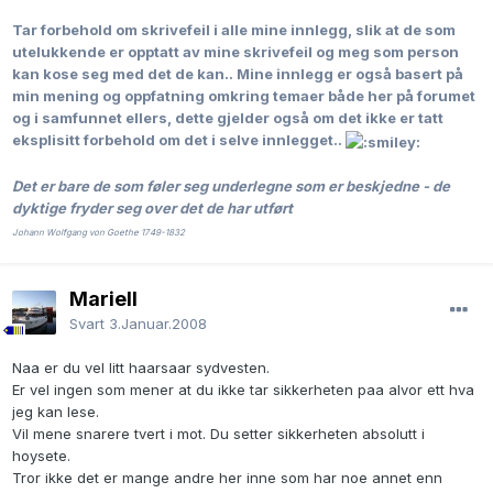
Tar forbehold om skrivefeil i alle mine innlegg, slik at de som
utelukkende er opptatt av mine skrivefeil og meg som person
kan kose seg med det de kan..
Mine innlegg er også basert på
min mening og oppfatning omkring temaer både her på forumet
og i samfunnet ellers, dette gjelder også om det ikke er tatt
eksplisitt forbehold om det i selve innlegget..
Det er bare de som føler seg underlegne som er beskjedne - de
dyktige fryder seg over det de har utført
Johann Wolfgang von Goethe 1749-1832
Mariell
Svart
3.Januar.2008
Naa er du vel litt haarsaar sydvesten.
Er vel ingen som mener at du ikke tar sikkerheten paa alvor ett hva
jeg kan lese.
Vil mene snarere tvert i mot. Du setter sikkerheten absolutt i
hoysete.
Tror ikke det er mange andre her inne som har noe annet enn