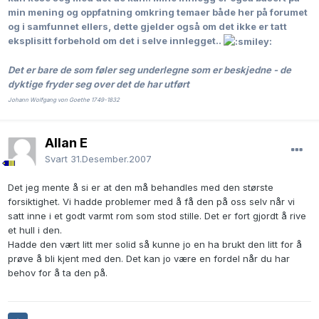
min mening og oppfatning omkring temaer både her på forumet
og i samfunnet ellers, dette gjelder også om det ikke er tatt
eksplisitt forbehold om det i selve innlegget..
Det er bare de som føler seg underlegne som er beskjedne - de
dyktige fryder seg over det de har utført
Johann Wolfgang von Goethe 1749-1832
Allan E
Svart
31.Desember.2007
Det jeg mente å si er at den må behandles med den største
forsiktighet. Vi hadde problemer med å få den på oss selv når vi
satt inne i et godt varmt rom som stod stille. Det er fort gjordt å rive
et hull i den.
Hadde den vært litt mer solid så kunne jo en ha brukt den litt for å
prøve å bli kjent med den. Det kan jo være en fordel når du har
behov for å ta den på.