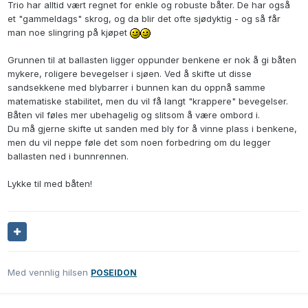
Trio har alltid vært regnet for enkle og robuste båter. De har også
et "gammeldags" skrog, og da blir det ofte sjødyktig - og så får
man noe slingring på kjøpet
Grunnen til at ballasten ligger oppunder benkene er nok å gi båten
mykere, roligere bevegelser i sjøen. Ved å skifte ut disse
sandsekkene med blybarrer i bunnen kan du oppnå samme
matematiske stabilitet, men du vil få langt "krappere" bevegelser.
Båten vil føles mer ubehagelig og slitsom å være ombord i.
Du må gjerne skifte ut sanden med bly for å vinne plass i benkene,
men du vil neppe føle det som noen forbedring om du legger
ballasten ned i bunnrennen.
Lykke til med båten!
Med vennlig hilsen
POSEIDON