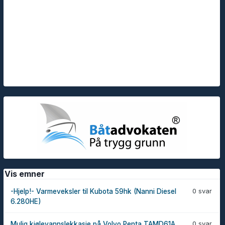
Vis emner
0 svar
-Hjelp!- Varmeveksler til Kubota 59hk (Nanni Diesel
6.280HE)
0 svar
Mulig kjølevannslekkasje på Volvo Penta TAMD61A.