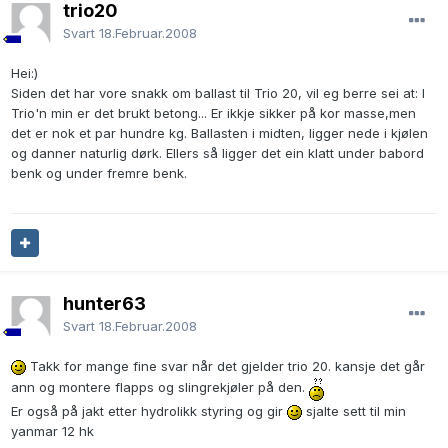
trio20
Svart
18.Februar.2008
Hei:)
Siden det har vore snakk om ballast til Trio 20, vil eg berre sei at: I
Trio'n min er det brukt betong... Er ikkje sikker på kor masse,men
det er nok et par hundre kg. Ballasten i midten, ligger nede i kjølen
og danner naturlig dørk. Ellers så ligger det ein klatt under babord
benk og under fremre benk.
hunter63
Svart
18.Februar.2008
Takk for mange fine svar når det gjelder trio 20. kansje det går
ann og montere flapps og slingrekjøler på den.
Er også på jakt etter hydrolikk styring og gir
sjalte sett til min
yanmar 12 hk