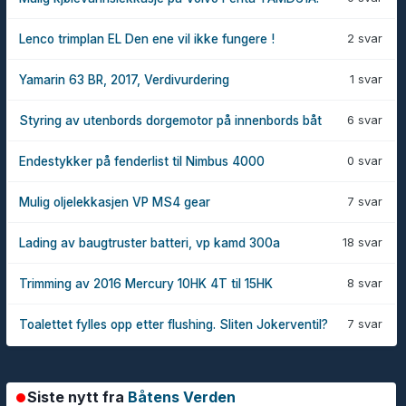
2 svar
Lenco trimplan EL Den ene vil ikke fungere !
1 svar
Yamarin 63 BR, 2017, Verdivurdering
6 svar
Styring av utenbords dorgemotor på innenbords båt
0 svar
Endestykker på fenderlist til Nimbus 4000
7 svar
Mulig oljelekkasjen VP MS4 gear
18 svar
Lading av baugtruster batteri, vp kamd 300a
8 svar
Trimming av 2016 Mercury 10HK 4T til 15HK
7 svar
Toalettet fylles opp etter flushing. Sliten Jokerventil?
Siste nytt fra
Båtens Verden