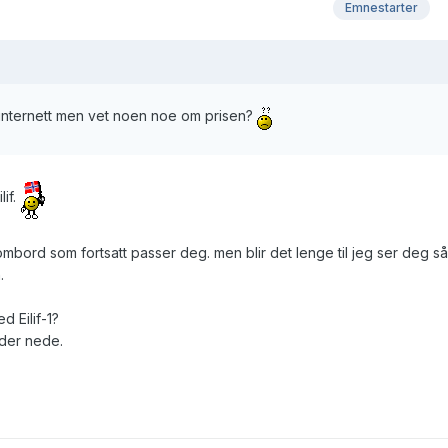
Emnestarter
internett men vet noen noe om prisen?
if.
ombord som fortsatt passer deg. men blir det lenge til jeg ser deg så
.
 Eilif-1?
 der nede.