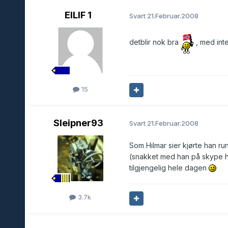
EILIF 1
Svart
21.Februar.2008
detblir nok bra
, med int
15
Sleipner93
Svart
21.Februar.2008
Som Hilmar sier kjørte han ru
(snakket med han på skype hvo
tilgjengelig hele dagen
3.7k