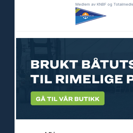
Medlem av KNBF og Totalmedlem