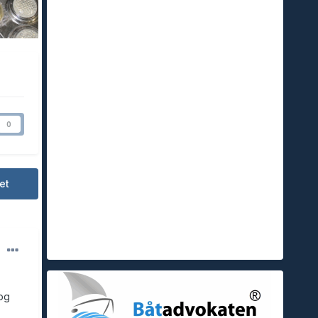
0
et
 og