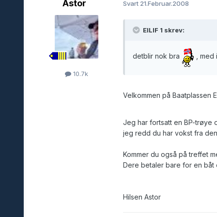
Astor
Svart
21.Februar.2008
EILIF 1 skrev:
detblir nok bra
, med 
10.7k
Velkommen på Baatplassen Eil
Jeg har fortsatt en BP-trøye 
jeg redd du har vokst fra den
Kommer du også på treffet med
Dere betaler bare for en båt
Hilsen Astor