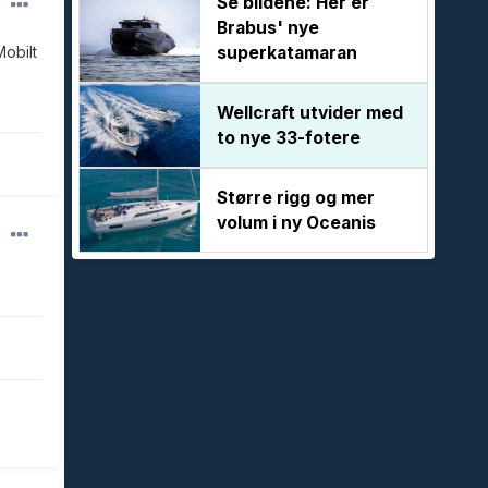
Se bildene: Her er
Brabus' nye
superkatamaran
Mobilt
Wellcraft utvider med
to nye 33-fotere
Større rigg og mer
volum i ny Oceanis