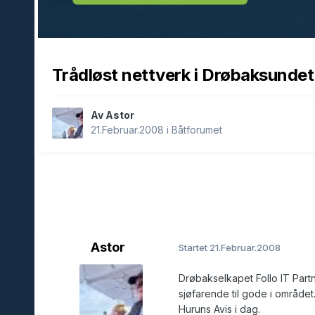
Trådløst nettverk i Drøbaksundet
Av Astor
21.Februar.2008
i
Båtforumet
Astor
Startet
21.Februar.2008
Drøbakselkapet Follo IT Part
sjøfarende til gode i området
Huruns Avis i dag.