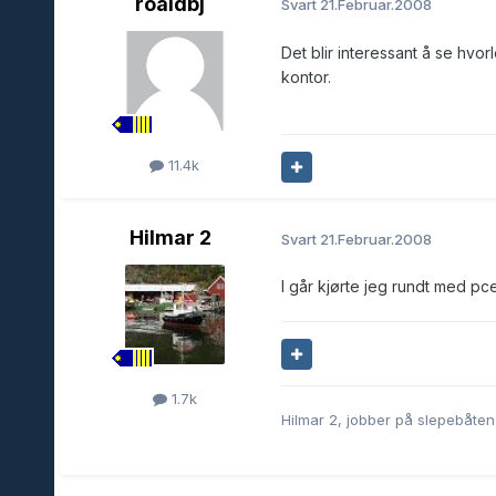
roaldbj
Svart
21.Februar.2008
Det blir interessant å se hvo
kontor.
11.4k
Hilmar 2
Svart
21.Februar.2008
I går kjørte jeg rundt med pce
1.7k
Hilmar 2, jobber på slepebåten