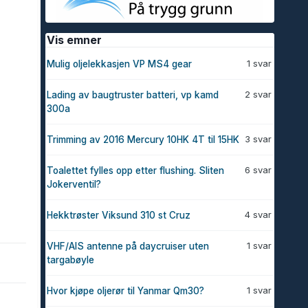
Vis emner
1 svar
Mulig oljelekkasjen VP MS4 gear
2 svar
Lading av baugtruster batteri, vp kamd
300a
3 svar
Trimming av 2016 Mercury 10HK 4T til 15HK
6 svar
Toalettet fylles opp etter flushing. Sliten
Jokerventil?
4 svar
Hekktrøster Viksund 310 st Cruz
1 svar
VHF/AIS antenne på daycruiser uten
targabøyle
1 svar
Hvor kjøpe oljerør til Yanmar Qm30?