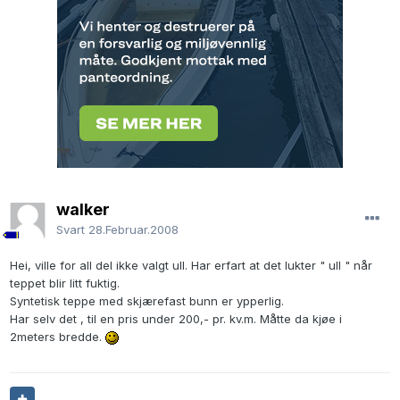
walker
Svart
28.Februar.2008
Hei, ville for all del ikke valgt ull. Har erfart at det lukter " ull " når
teppet blir litt fuktig.
Syntetisk teppe med skjærefast bunn er ypperlig.
Har selv det , til en pris under 200,- pr. kv.m. Måtte da kjøe i
2meters bredde.