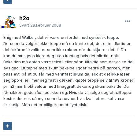
h2o
Svart
28.Februar.2008
Enig med Walker, det vil være en fordel med syntetisk teppe.
Dersom du velger løkke teppe må du kante det, det er imidlertid en
del "skårne" kvaliteter som ikke rakner når du skjærer det til. Da
kan du muligens klare deg uten kanting hvis det blir fint nok.
Baksiden må enten være tekstil eller sånn filtaktig som det er en del
av i dag. Ett teppe med skum bakside ligger bedre på dørken, men
pass evt. på at du får med vannfast skum da, slik at det ikke løser
seg opp eller limer seg fast i dørken. Kjøpte teppe selv til 199 kroner
pr m2, mørk blå velour med knaggratt dekor og skum bakside. Du
får sikkert gode råd i butikken og. Hvis de vil selge deg ett ullteppe
koster det nok så mye som du nevner hvis kvaliteten skal være
skikkelig. Men det er billigere med syntetisk.