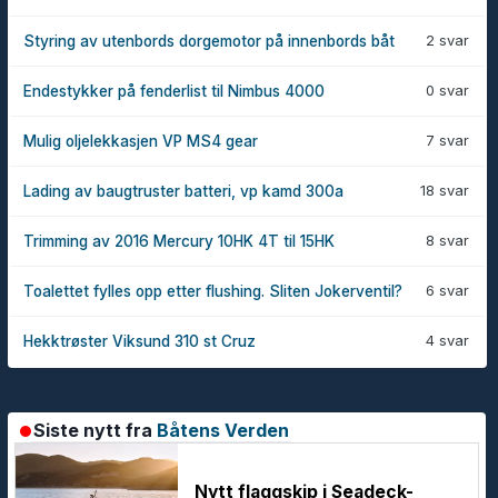
2 svar
Styring av utenbords dorgemotor på innenbords båt
0 svar
Endestykker på fenderlist til Nimbus 4000
7 svar
Mulig oljelekkasjen VP MS4 gear
18 svar
Lading av baugtruster batteri, vp kamd 300a
8 svar
Trimming av 2016 Mercury 10HK 4T til 15HK
6 svar
Toalettet fylles opp etter flushing. Sliten Jokerventil?
4 svar
Hekktrøster Viksund 310 st Cruz
Siste nytt fra
Båtens Verden
Nytt flaggskip i Seadeck-