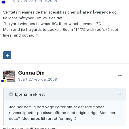
Svart
27.Februar.2008
Verftets hjemmeside har spesifikasjoner på alle nåværende og
tidligere båttyper. Om 29 sies det:
"Halyard winches Lewmar 8C. Reef winch Lewmar 7C.
Main and jib halyards to cockpit. Boom 11 1/75 with reefs (2 reef
lines) and outhaul."
Gunga Din
Svart
27.Februar.2008
bjornzim skrev:
Jeg har nemlig hørt vage rykter om at det ikke finnes
revemuligheter på disse båtene med original rigg. Stemmer
dette? (det høres litt rart ut for meg...)
måste vare veldi 'vage rykter'...........................