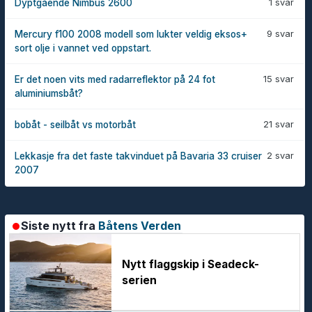
1 svar
Dyptgående Nimbus 2600
9 svar
Mercury f100 2008 modell som lukter veldig eksos+
sort olje i vannet ved oppstart.
15 svar
Er det noen vits med radarreflektor på 24 fot
aluminiumsbåt?
21 svar
bobåt - seilbåt vs motorbåt
2 svar
Lekkasje fra det faste takvinduet på Bavaria 33 cruiser
2007
Siste nytt fra
Båtens Verden
Nytt flaggskip i Seadeck-
serien