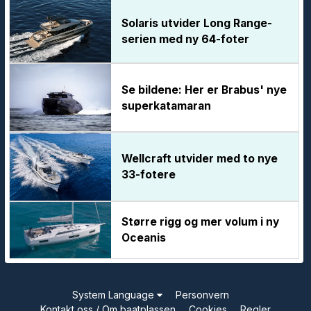
Solaris utvider Long Range-
serien med ny 64-foter
Se bildene: Her er Brabus' nye
superkatamaran
Wellcraft utvider med to nye
33-fotere
Større rigg og mer volum i ny
Oceanis
System Language
Personvern
Kontakt oss / Om baatplassen
Cookies
Regler