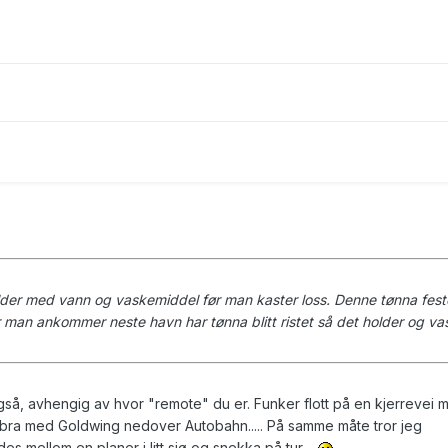
lder med vann og vaskemiddel før man kaster loss. Denne tønna fest
år man ankommer neste havn har tønna blitt ristet så det holder og v
gså, avhengig av hvor "remote" du er. Funker flott på en kjerrevei 
 bra med Goldwing nedover Autobahn..... På samme måte tror jeg
edes mellom en planer i litt sjø og snekka på tur....