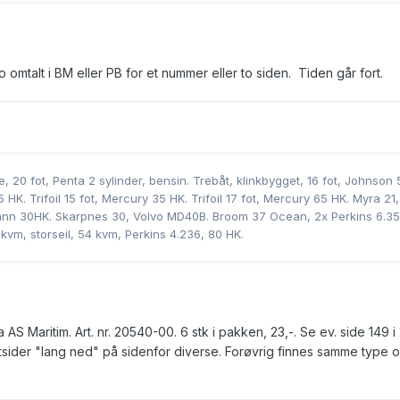
 omtalt i BM eller PB for et nummer eller to siden. Tiden går fort.
e, 20 fot, Penta 2 sylinder, bensin. Trebåt, klinkbygget, 16 fot, Johnson 
HK. Trifoil 15 fot, Mercury 35 HK. Trifoil 17 fot, Mercury 65 HK. Myra 21,
nn 30HK. Skarpnes 30, Volvo MD40B. Broom 37 Ocean, 2x Perkins 6.3
vm, storseil, 54 kvm, Perkins 4.236, 80 HK.
a AS Maritim. Art. nr. 20540-00. 6 stk i pakken, 23,-. Se ev. side 149 
tsider "lang ned" på sidenfor diverse. Forøvrig finnes samme type o