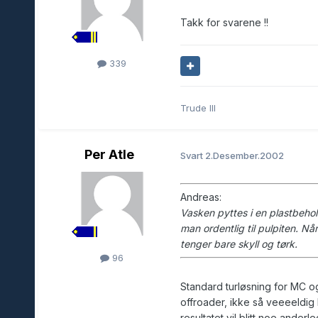
Takk for svarene !!
339
Trude III
Per Atle
Svart
2.Desember.2002
Andreas:
Vasken pyttes i en plastbeho
man ordentlig til pulpiten. N
tenger bare skyll og tørk.
96
Standard turløsning for MC o
offroader, ikke så veeeeldig
resultatet vil blitt noe anderl