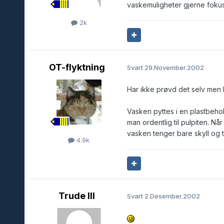
vaskemuligheter gjerne fokuse
2k
OT-flyktning
Svart
29.November.2002
Har ikke prøvd det selv men 
Vasken pyttes i en plastbeho
man ordentlig til pulpiten. N
vasken tenger bare skyll og t
4.9k
Trude III
Svart
2.Desember.2002