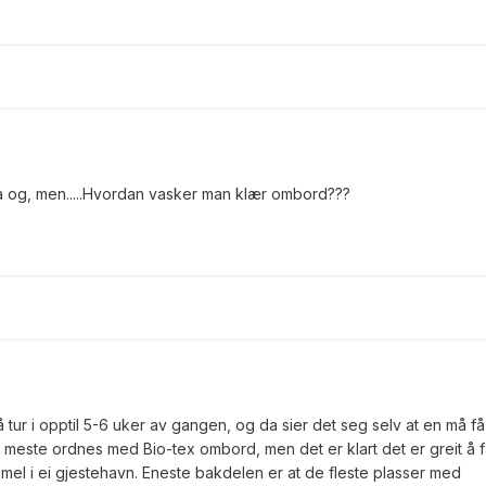
na og, men.....Hvordan vasker man klær ombord???
å tur i opptil 5-6 uker av gangen, og da sier det seg selv at en må f
t meste ordnes med Bio-tex ombord, men det er klart det er greit å f
mmel i ei gjestehavn. Eneste bakdelen er at de fleste plasser med