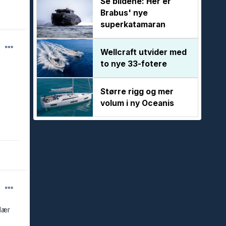
Se bildene: Her er
Brabus' nye
superkatamaran
Wellcraft utvider med
to nye 33-fotere
Større rigg og mer
volum i ny Oceanis
klær