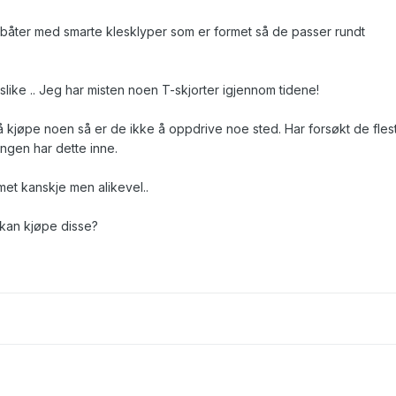
e båter med smarte klesklyper som er formet så de passer rundt
like .. Jeg har misten noen T-skjorter igjennom tidene!
 kjøpe noen så er de ikke å oppdrive noe sted. Har forsøkt de flest
ingen har dette inne.
umet kanskje men alikevel..
 kan kjøpe disse?