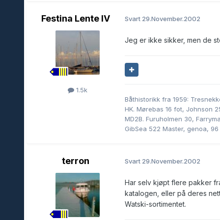
Festina Lente IV
Svart
29.November.2002
Jeg er ikke sikker, men de sto
1.5k
Båthistorikk fra 1959: Tresnekk
HK. Mørebas 16 fot, Johnson 25 
MD2B. Furuholmen 30, Farryma
GibSea 522 Master, genoa, 96 k
terron
Svart
29.November.2002
Har selv kjøpt flere pakker fr
katalogen, eller på deres net
Watski-sortimentet.