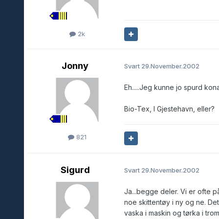
2k
Jonny
Svart
29.November.2002
Eh.....Jeg kunne jo spurd ko
Bio-Tex, I Gjestehavn, eller?
821
Sigurd
Svart
29.November.2002
Ja...begge deler. Vi er ofte p
noe skittentøy i ny og ne. De
vaska i maskin og tørka i tro