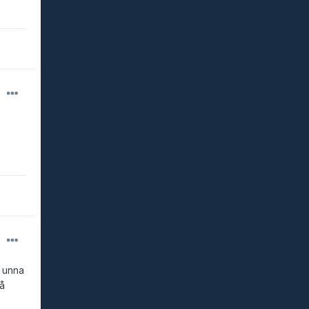
å unna
å