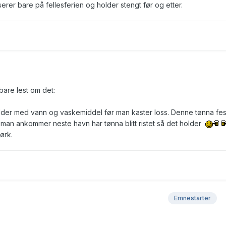
rer bare på fellesferien og holder stengt før og etter.
bare lest om det:
lder med vann og vaskemiddel før man kaster loss. Denne tønna fes
år man ankommer neste havn har tønna blitt ristet så det holder
ørk.
Emnestarter