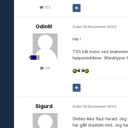
613
OdinIII
Svart
29.November.2002
Hei !
TSG båt motor ved strømmen 
hjelpemiddlene (Klesklyper f
211
Sigurd
Svart
29.November.2002
Slettes ikke flaut Harald. Je
har gått drastiskt ned. Jeg h