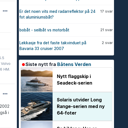
17 svar
Er det noen vits med radarreflektor på 24
fot aluminiumsbåt?
21 svar
bobåt - seilbåt vs motorbåt
2 svar
Lekkasje fra det faste takvinduet på
Bavaria 33 cruiser 2007
5.5
 Volvo
Siste nytt fra
Båtens Verden
56 HM.
Nytt flaggskip i
Seadeck-serien
Solaris utvider Long
Range-serien med ny
i 2002
gså i
64-foter