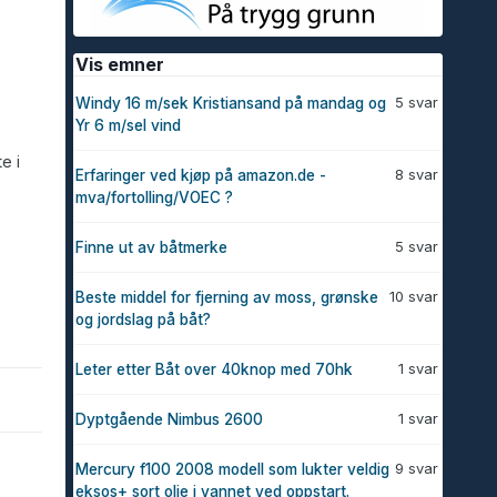
Vis emner
5 svar
Windy 16 m/sek Kristiansand på mandag og
Yr 6 m/sel vind
e i
8 svar
Erfaringer ved kjøp på amazon.de -
mva/fortolling/VOEC ?
5 svar
Finne ut av båtmerke
10 svar
Beste middel for fjerning av moss, grønske
og jordslag på båt?
1 svar
Leter etter Båt over 40knop med 70hk
1 svar
Dyptgående Nimbus 2600
9 svar
Mercury f100 2008 modell som lukter veldig
eksos+ sort olje i vannet ved oppstart.