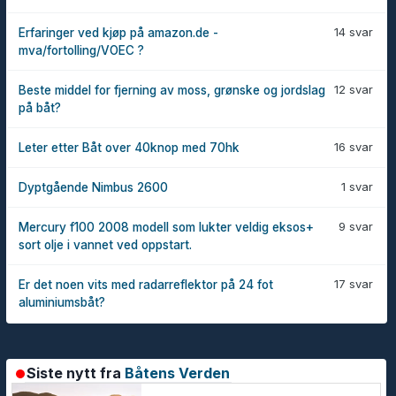
14 svar
Erfaringer ved kjøp på amazon.de -
mva/fortolling/VOEC ?
12 svar
Beste middel for fjerning av moss, grønske og jordslag
på båt?
16 svar
Leter etter Båt over 40knop med 70hk
1 svar
Dyptgående Nimbus 2600
9 svar
Mercury f100 2008 modell som lukter veldig eksos+
sort olje i vannet ved oppstart.
17 svar
Er det noen vits med radarreflektor på 24 fot
aluminiumsbåt?
Siste nytt fra
Båtens Verden