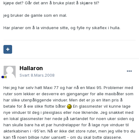
kjøpe det? Går det ann å bruke plast å skjære til?
jeg bruker de gamle som en mal.
Har planer om å la vinduene sitte, og fylle ny sikaflex i hulla.
Hallaron
Svart
8.Mars.2008
Hei jeg har selv hatt Maxi 77 og har nå en Maxi 95. Problemer med
ruter som lekker er desverre en gjenganger for alle maxibåter som
har slike utenpåliggende vinduer. Men det er jo en liten pris å
betale for å eie slike flotte båter
En glassmester vil kunne lage
nye vinduer til deg i plexiglass eller noe liknende. Jeg snakket med
en lokal glassmester her nede på sørlandet for noen uker siden og
han skulle bare ha et par hundrelapper for å lage nye vinduer til
akterkabinen i -95'en. Nå er ikke det store ruter, men jeg ville tro du
kan få noen billige ruter uansett - om du skal bytte glassene.