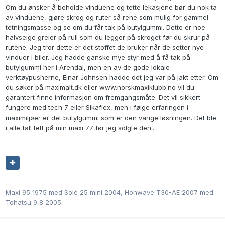
Om du ønsker å beholde vinduene og tette lekasjene bør du nok ta
av vinduene, gjøre skrog og ruter så rene som mulig for gammel
tetningsmasse og se om du får tak på butylgummi. Dette er noe
halvseige greier på rull som du legger på skroget før du skrur på
rutene. Jeg tror dette er det stoffet de bruker når de setter nye
vinduer i biler. Jeg hadde ganske mye styr med å få tak på
butylgummi her i Arendal, men en av de gode lokale
verktøypusherne, Einar Johnsen hadde det jeg var på jakt etter. Om
du søker på maximalt.dk eller www.norskmaxiklubb.no vil du
garantert finne informasjon om fremgangsmåte. Det vil sikkert
fungere med tech 7 eller Sikaflex, men i følge erfaringen i
maximiljøer er det butylgummi som er den varige løsningen. Det ble
i alle fall tett på min maxi 77 før jeg solgte den..
Maxi 95 1975 med Solé 25 mini 2004, Honwave T30-AE 2007 med
Tohatsu 9,8 2005.