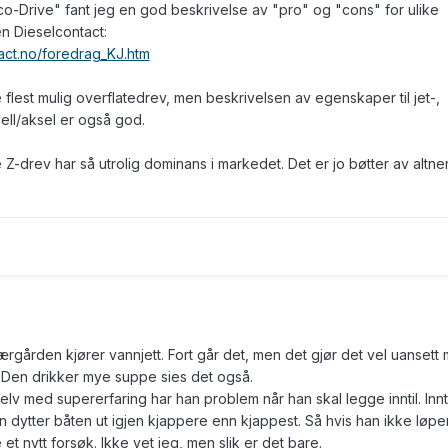
co-Drive" fant jeg en god beskrivelse av "pro" og "cons" for ulike
n Dieselcontact:
act.no/foredrag_KJ.htm
e flest mulig overflatedrev, men beskrivelsen av egenskaper til jet-,
ll/aksel er også god.
 Z-drev har så utrolig dominans i markedet. Det er jo bøtter av altne
ærgården kjører vannjett. Fort går det, men det gjør det vel uansett
. Den drikker mye suppe sies det også.
elv med supererfaring har han problem når han skal legge inntil. Innti
dytter båten ut igjen kjappere enn kjappest. Så hvis han ikke løper
 et nytt forsøk. Ikke vet jeg, men slik er det bare.