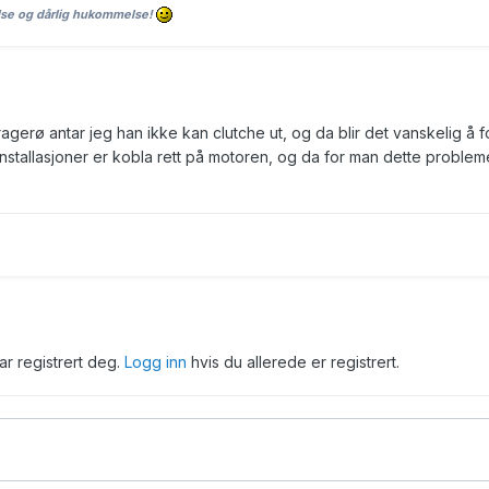
lse og dårlig hukommelse!
agerø antar jeg han ikke kan clutche ut, og da blir det vanskelig å f
installasjoner er kobla rett på motoren, og da for man dette probleme
har registrert deg.
Logg inn
hvis du allerede er registrert.