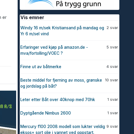
Vis emner
n er
2 svar
Windy 16 m/sek Kristiansand på mandag og
Yr 6 m/sel vind
5 svar
Erfaringer ved kjøp på amazon.de -
mva/fortolling/VOEC ?
4 svar
Finne ut av båtmerke
10 svar
Beste middel for fjerning av moss, grønske
og jordslag på båt?
1 svar
Leter etter Båt over 40knop med 70hk
1 svar
Dyptgående Nimbus 2600
9 svar
Mercury f100 2008 modell som lukter veldig
eksos+ sort olje i vannet ved oppstart.