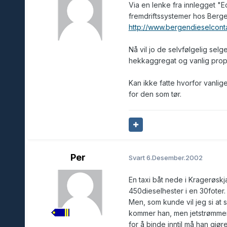
Via en lenke fra innlegget "E
fremdriftssystemer hos Berge
http://www.bergendieselcont
Nå vil jo de selvfølgelig selg
hekkaggregat og vanlig prope
Kan ikke fatte hvorfor vanlige
for den som tør.
Per
Svart
6.Desember.2002
En taxi båt nede i Kragerøskj
450dieselhester i en 30foter
Men, som kunde vil jeg si at s
kommer han, men jetstrømmen 
for å binde inntil må han gjøre