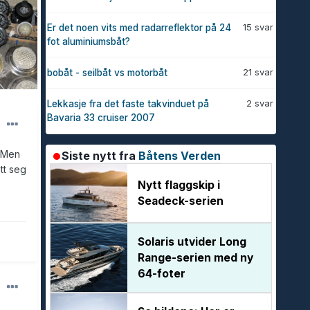
15 svar
Er det noen vits med radarreflektor på 24
fot aluminiumsbåt?
21 svar
bobåt - seilbåt vs motorbåt
2 svar
Lekkasje fra det faste takvinduet på
Bavaria 33 cruiser 2007
. Men
Siste nytt fra
Båtens Verden
tt seg
Nytt flaggskip i
Seadeck-serien
Solaris utvider Long
Range-serien med ny
64-foter