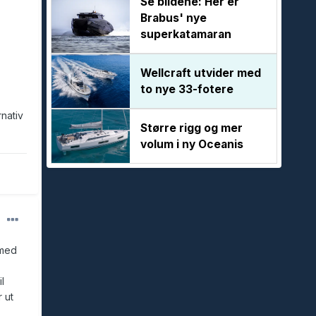
Se bildene: Her er
Brabus' nye
superkatamaran
Wellcraft utvider med
to nye 33-fotere
rnativ
Større rigg og mer
volum i ny Oceanis
 med
l
 ut