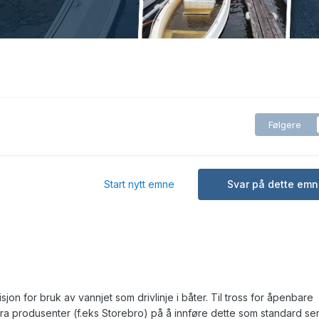
Følgere
Start nytt emne
Svar på dette emn
isjon for bruk av vannjet som drivlinje i båter. Til tross for åpenbare
fra produsenter (f.eks Storebro) på å innføre dette som standard se