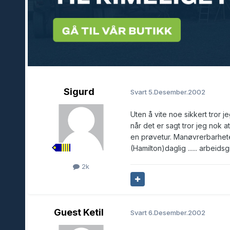
Sigurd
Svart
5.Desember.2002
Uten å vite noe sikkert tror 
når det er sagt tror jeg nok a
en prøvetur. Manøvrerbarheten
(Hamilton)daglig ...... arbeids
2k
Guest Ketil
Svart
6.Desember.2002