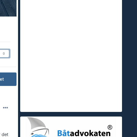
0
et
r det