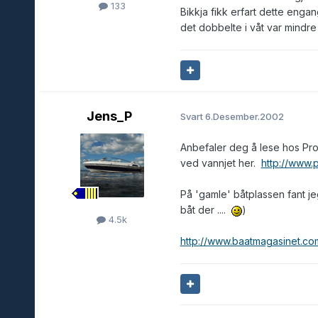
133
Bikkja fikk erfart dette engan
det dobbelte i våt var mindre 
Jens_P
Svart
6.Desember.2002
Anbefaler deg å lese hos Prog
ved vannjet her.
http://www.
På 'gamle' båtplassen fant j
båt der ....
)
4.5k
http://www.baatmagasinet.c