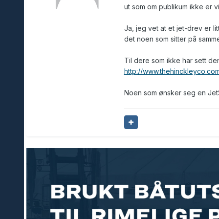
ut som om publikum ikke er vi
Ja, jeg vet at et jet-drev er l
det noen som sitter på sammen
Til dere som ikke har sett d
http://www.thehinckleyco.co
Noen som ønsker seg en JetSt