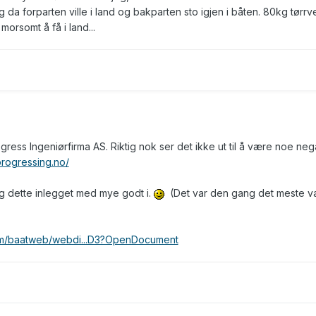
g da forparten ville i land og bakparten sto igjen i båten. 80kg tørrv
morsomt å få i land...
ress Ingeniørfirma AS. Riktig nok ser det ikke ut til å være noe nega
progressing.no/
eg dette inlegget med mye godt i.
(Det var den gang det meste v
om/baatweb/webdi...D3?OpenDocument