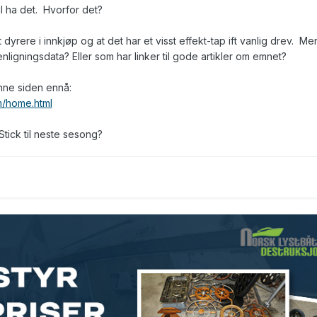
l ha det. Hvorfor det?
itt dyrere i innkjøp og at det har et visst effekt-tap ift vanlig drev. Me
ligningsdata? Eller som har linker til gode artikler om emnet?
enne siden ennå:
m/home.html
ick til neste sesong?