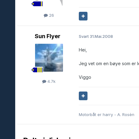
26
Sun Flyer
Svart
31.Mai.2008
Hei,
Jeg vet om en bøye som er ledig
Viggo
4.7k
Motorbåt er harry - A. Rosèn