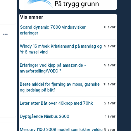
Vis emner
0 svar
Scand dynamic 7600 vindusvisker
erfaringer
9 svar
Windy 16 m/sek Kristiansand på mandag og
Yr 6 m/sel vind
9 svar
Erfaringer ved kjøp på amazon.de -
mva/fortolling/VOEC ?
11 svar
Beste middel for fjerning av moss, grønske
og jordslag på båt?
2 svar
Leter etter Båt over 40knop med 70hk
1 svar
Dyptgående Nimbus 2600
9 svar
Mercury f100 2008 modell som lukter veldig