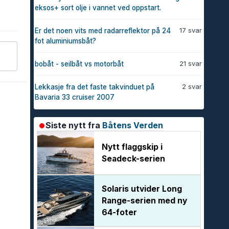
eksos+ sort olje i vannet ved oppstart.
17 svar
Er det noen vits med radarreflektor på 24
fot aluminiumsbåt?
21 svar
bobåt - seilbåt vs motorbåt
2 svar
Lekkasje fra det faste takvinduet på
Bavaria 33 cruiser 2007
Siste nytt fra
Båtens Verden
Nytt flaggskip i
Seadeck-serien
Solaris utvider Long
Range-serien med ny
64-foter