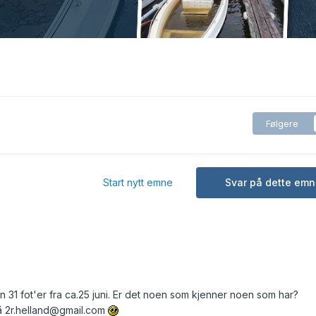
Følgere
Start nytt emne
Svar på dette emn
en 31 fot'er fra ca.25 juni. Er det noen som kjenner noen som har?
å 2r.helland@gmail.com