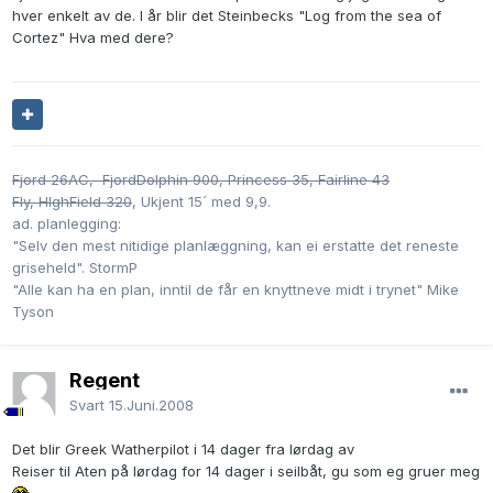
hver enkelt av de. I år blir det Steinbecks "Log from the sea of
Cortez" Hva med dere?
Fjord 26AC, FjordDolphin 900, Princess 35,
Fairline 43
Fly, HIghField 320
, Ukjent 15´ med 9,9.
ad. planlegging:
"Selv den mest nitidige planlæggning, kan ei erstatte det reneste
griseheld". StormP
"Alle kan ha en plan, inntil de får en knyttneve midt i trynet" Mike
Tyson
Regent
Svart
15.Juni.2008
Det blir Greek Watherpilot i 14 dager fra lørdag av
Reiser til Aten på lørdag for 14 dager i seilbåt, gu som eg gruer meg