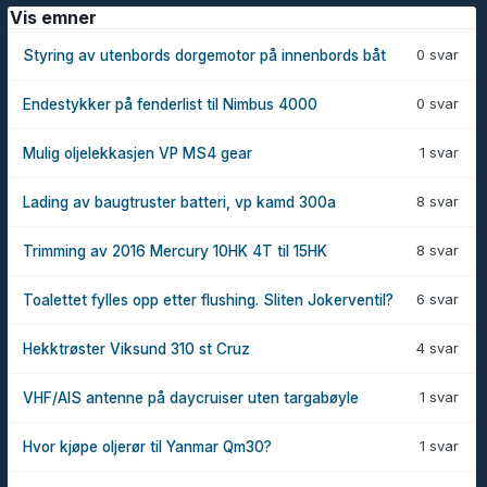
Vis emner
0 svar
Styring av utenbords dorgemotor på innenbords båt
0 svar
Endestykker på fenderlist til Nimbus 4000
1 svar
Mulig oljelekkasjen VP MS4 gear
8 svar
Lading av baugtruster batteri, vp kamd 300a
8 svar
Trimming av 2016 Mercury 10HK 4T til 15HK
6 svar
Toalettet fylles opp etter flushing. Sliten Jokerventil?
4 svar
Hekktrøster Viksund 310 st Cruz
1 svar
VHF/AIS antenne på daycruiser uten targabøyle
1 svar
Hvor kjøpe oljerør til Yanmar Qm30?