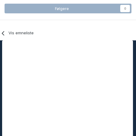
Følgere
0
Vis emneliste