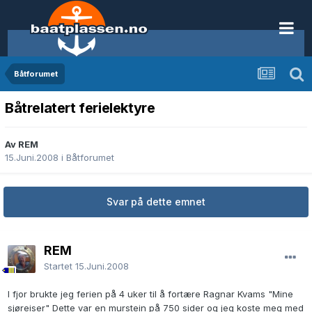
Båtforumet
Båtrelatert ferielektyre
Av REM
15.Juni.2008
i
Båtforumet
Svar på dette emnet
REM
Startet
15.Juni.2008
I fjor brukte jeg ferien på 4 uker til å fortære Ragnar Kvams "Mine
sjøreiser" Dette var en murstein på 750 sider og jeg koste meg med