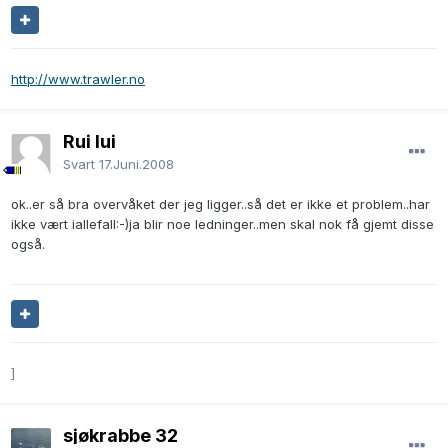
http://www.trawler.no
Rui lui
Svart
17.Juni.2008
ok..er så bra overvåket der jeg ligger..så det er ikke et problem..har
ikke vært iallefall:-)ja blir noe ledninger..men skal nok få gjemt disse
også.
]
sjøkrabbe 32