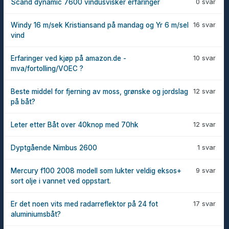
0 svar
Scand dynamic 7600 vindusvisker erfaringer
16 svar
Windy 16 m/sek Kristiansand på mandag og Yr 6 m/sel
vind
10 svar
Erfaringer ved kjøp på amazon.de -
mva/fortolling/VOEC ?
12 svar
Beste middel for fjerning av moss, grønske og jordslag
på båt?
12 svar
Leter etter Båt over 40knop med 70hk
1 svar
Dyptgående Nimbus 2600
9 svar
Mercury f100 2008 modell som lukter veldig eksos+
sort olje i vannet ved oppstart.
17 svar
Er det noen vits med radarreflektor på 24 fot
aluminiumsbåt?