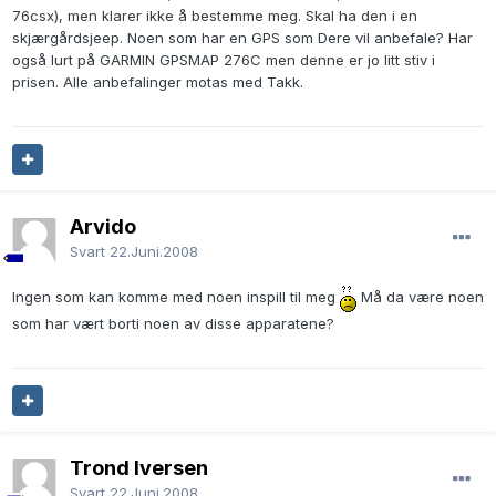
76csx), men klarer ikke å bestemme meg. Skal ha den i en
skjærgårdsjeep. Noen som har en GPS som Dere vil anbefale? Har
også lurt på GARMIN GPSMAP 276C men denne er jo litt stiv i
prisen. Alle anbefalinger motas med Takk.
Arvido
Svart
22.Juni.2008
Ingen som kan komme med noen inspill til meg
Må da være noen
som har vært borti noen av disse apparatene?
Trond Iversen
Svart
22.Juni.2008