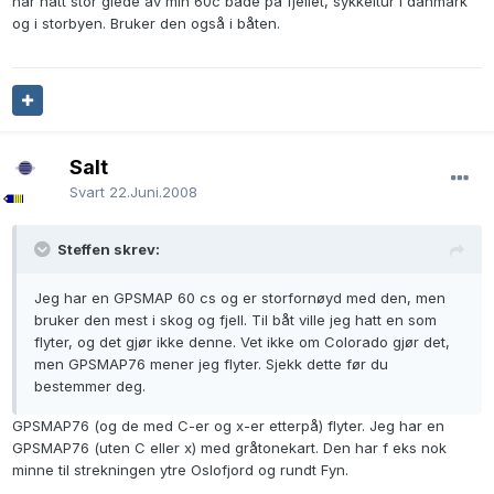
har hatt stor glede av min 60c både på fjellet, sykkeltur i danmark
og i storbyen. Bruker den også i båten.
Salt
Svart
22.Juni.2008
Steffen skrev:
Jeg har en GPSMAP 60 cs og er storfornøyd med den, men
bruker den mest i skog og fjell. Til båt ville jeg hatt en som
flyter, og det gjør ikke denne. Vet ikke om Colorado gjør det,
men GPSMAP76 mener jeg flyter. Sjekk dette før du
bestemmer deg.
GPSMAP76 (og de med C-er og x-er etterpå) flyter. Jeg har en
GPSMAP76 (uten C eller x) med gråtonekart. Den har f eks nok
minne til strekningen ytre Oslofjord og rundt Fyn.