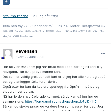
http://naumar.no
- Seil- og båtutstyr
1994 SeaRay 270 Sundancer m/330hk 7,4L Mercruiser<p>
'86 With Vital
1500 m/ 35hk Yamaha | '65 Herwa Star 15' m/ 1986 50hk Johnson | '85 Scand 20' m/ 1985 BUCK dv10m | Silver
Viking 14' m/ 2000 15hk Johnson
yevensen
Svart
22.Juni.2008
Har selv en 60C som jeg har brukt med Topo kart og bil kart city
navigator. Har ikke prøvd marine kart.
Det som er veldig greit uansett kart er at jeg har alle kart lagret på
pc, og planlegger f.eks turer derfra.
Også etter tur kan du kopiere sporlogg fra Gps'n inn på pc og
studere hvor du var.
Nå har jo den nye Colorado kommet, så du kan gå inn her og
sammenligne:
https://buy.garmin.com/shop/shop.do?cID=145
Så kan du sjekke priser og vurdere hva som passer for deg. Jeg