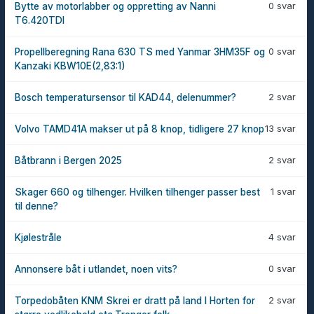
0 svar
Bytte av motorlabber og oppretting av Nanni
T6.420TDI
0 svar
Propellberegning Rana 630 TS med Yanmar 3HM35F og
Kanzaki KBW10E(2,83:1)
2 svar
Bosch temperatursensor til KAD44, delenummer?
13 svar
Volvo TAMD41A makser ut på 8 knop, tidligere 27 knop
2 svar
Båtbrann i Bergen 2025
1 svar
Skager 660 og tilhenger. Hvilken tilhenger passer best
til denne?
4 svar
Kjølestråle
0 svar
Annonsere båt i utlandet, noen vits?
2 svar
Torpedobåten KNM Skrei er dratt på land I Horten for