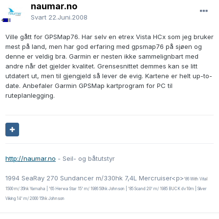
naumar.no
Svart
22.Juni.2008
Ville gått for GPSMap76. Har selv en etrex Vista HCx som jeg bruker
mest på land, men har god erfaring med gpsmap76 på sjøen og
denne er veldig bra. Garmin er nesten ikke sammelignbart med
andre når det gjelder kvalitet. Grensesnittet demmes kan se litt
utdatert ut, men til gjengjeld så lever de evig. Kartene er helt up-to-
date. Anbefaler Garmin GPSMap kartprogram for PC til
ruteplanlegging.
http://naumar.no
- Seil- og båtutstyr
1994 SeaRay 270 Sundancer m/330hk 7,4L Mercruiser<p>
'86 With Vital
1500 m/ 35hk Yamaha | '65 Herwa Star 15' m/ 1986 50hk Johnson | '85 Scand 20' m/ 1985 BUCK dv10m | Silver
Viking 14' m/ 2000 15hk Johnson