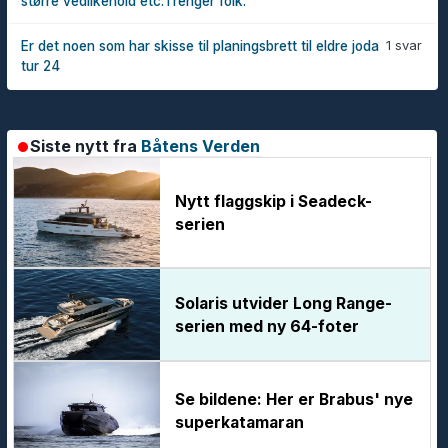
større vedlikehold etc.Trenger folk.
1 svar
Er det noen som har skisse til planingsbrett til eldre joda
tur 24
Siste nytt fra
Båtens Verden
Nytt flaggskip i Seadeck-
serien
Solaris utvider Long Range-
serien med ny 64-foter
Se bildene: Her er Brabus' nye
superkatamaran