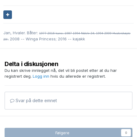
Jan, Hvaler. Båter:
1977-2016 kano;
1987-1994 Nidelv 24; 1994-2009 Hvalerskøyte
2008 -- Winga Princess; 2016 -- kajakk
29';
Delta i diskusjonen
Du kan skrive innlegget nå, det vil bli postet etter at du har
registrert deg.
Logg inn
hvis du allerede er registrert.
Svar på dette emnet
Følgere
0