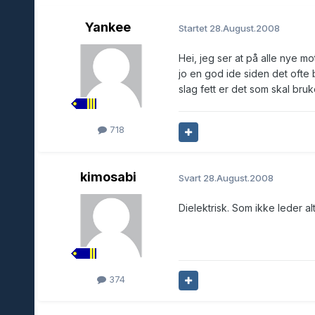
Yankee
Startet
28.August.2008
Hei, jeg ser at på alle nye mo
jo en god ide siden det ofte b
slag fett er det som skal bru
718
kimosabi
Svart
28.August.2008
Dielektrisk. Som ikke leder alt
374