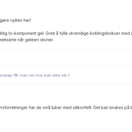
gjøre nytten her!
iktig to-komponent gel. Greit å fylle utvendige koblingsbokser med
metiserte når geleen stivner.
nskap får man om hva man ikke vet !!
yrsforretninger har de små tuber med silikonfett. Det kan brukes på