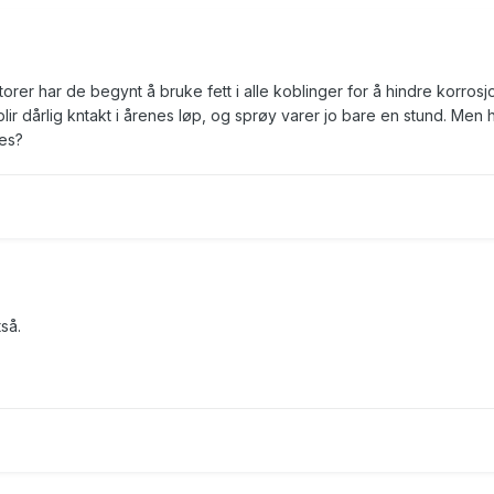
torer har de begynt å bruke fett i alle koblinger for å hindre korrosjo
lir dårlig kntakt i årenes løp, og sprøy varer jo bare en stund. Men 
kes?
så.