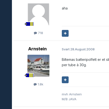
aha
718
Arnstein
Svart
28.August.2008
Biltemas batteripolfett er et 
per tube à 30g.
1.8k
mvh Arnstein
M/B JAVA