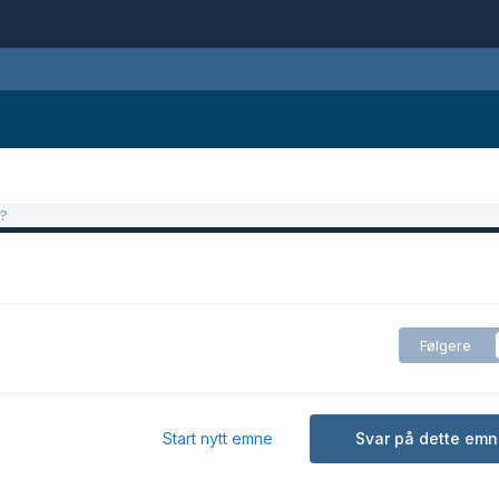
r?
Følgere
Start nytt emne
Svar på dette emn