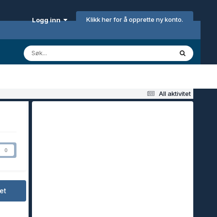
Klikk her for å opprette ny konto.
Logg inn
All aktivitet
0
et