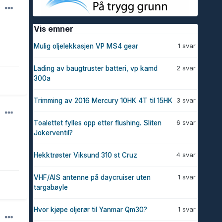
Vis emner
1 svar
Mulig oljelekkasjen VP MS4 gear
2 svar
Lading av baugtruster batteri, vp kamd
300a
3 svar
Trimming av 2016 Mercury 10HK 4T til 15HK
6 svar
Toalettet fylles opp etter flushing. Sliten
Jokerventil?
4 svar
Hekktrøster Viksund 310 st Cruz
1 svar
VHF/AIS antenne på daycruiser uten
targabøyle
1 svar
Hvor kjøpe oljerør til Yanmar Qm30?