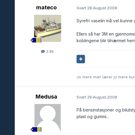
mateco
Svart
28.August.2008
Syrefri vaselin må vel kunne 
Ellers så har 3M en gjennoms
koblingene blir tilnærmet her
2.8k
Jo mere man lærer jo mere kun
Medusa
Svart
29.August.2008
På bensinstasjoner og bilutst
plast og gummi...