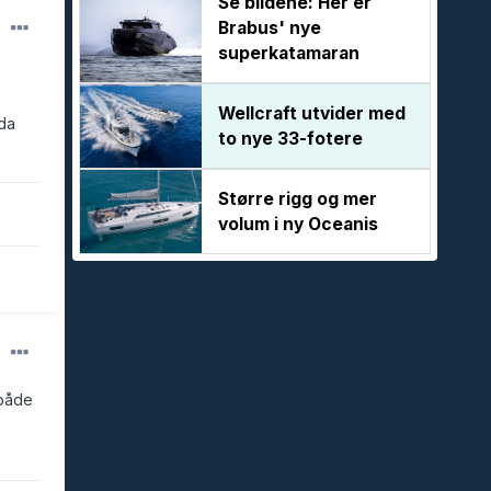
Se bildene: Her er
Brabus' nye
superkatamaran
Wellcraft utvider med
 da
to nye 33-fotere
Større rigg og mer
volum i ny Oceanis
 både