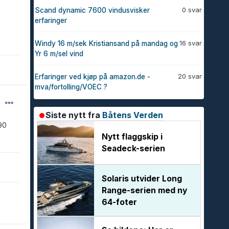
0 svar
Scand dynamic 7600 vindusvisker
erfaringer
16 svar
Windy 16 m/sek Kristiansand på mandag og
Yr 6 m/sel vind
20 svar
Erfaringer ved kjøp på amazon.de -
mva/fortolling/VOEC ?
Siste nytt fra
Båtens Verden
90
Nytt flaggskip i
Seadeck-serien
Solaris utvider Long
Range-serien med ny
64-foter