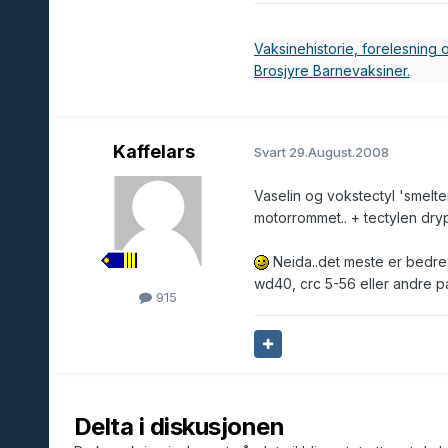
Vaksinehistorie, forelesning
Brosjyre Barnevaksiner.
Kaffelars
Svart
29.August.2008
Vaselin og vokstectyl 'smelter
motorrommet.. + tectylen dryp
Neida..det meste er bedre e
wd40, crc 5-56 eller andre par
915
Delta i diskusjonen