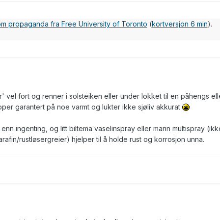
 om propaganda fra Free University of Toronto
(
kortversjon 6 min
).
' vel fort og renner i solsteiken eller under lokket til en påhengs elle
per garantert på noe varmt og lukter ikke sjøliv akkurat
nn ingenting, og litt biltema vaselinspray eller marin multispray (ikk
afin/rustløsergreier) hjelper til å holde rust og korrosjon unna.