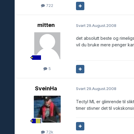
722
mitten
Svart
29.August.2008
det absolutt beste og rimeligs
vil du bruke mere penger ka
5
SveinHa
Svart
29.August.2008
Tectyl ML er glimrende til sli
timer stivner det til vokskon
7.2k