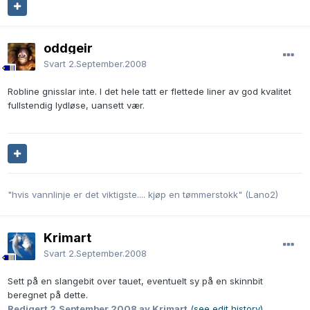
oddgeir
Svart
2.September.2008
Robline gnisslar inte. I det hele tatt er flettede liner av god kvalitet
fullstendig lydløse, uansett vær.
"hvis vannlinje er det viktigste.... kjøp en tømmerstokk" (Lano2)
Krimart
Svart
2.September.2008
Sett på en slangebit over tauet, eventuelt sy på en skinnbit
beregnet på dette.
Redigert
2.September.2008
av Krimart
(see edit history)