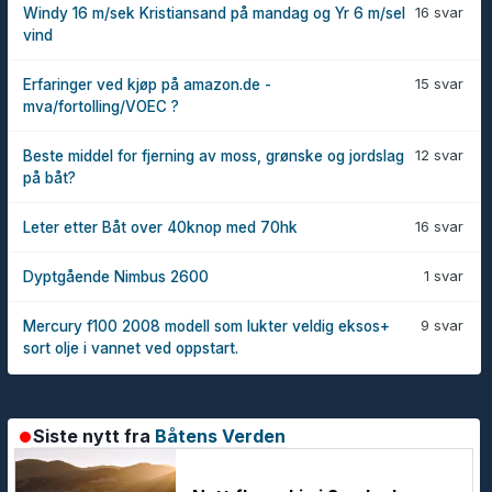
16 svar
Windy 16 m/sek Kristiansand på mandag og Yr 6 m/sel
vind
15 svar
Erfaringer ved kjøp på amazon.de -
mva/fortolling/VOEC ?
12 svar
Beste middel for fjerning av moss, grønske og jordslag
på båt?
16 svar
Leter etter Båt over 40knop med 70hk
1 svar
Dyptgående Nimbus 2600
9 svar
Mercury f100 2008 modell som lukter veldig eksos+
sort olje i vannet ved oppstart.
Siste nytt fra
Båtens Verden