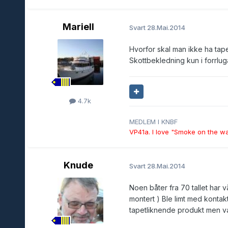
Mariell
Svart
28.Mai.2014
Hvorfor skal man ikke ha tap
Skottbekledning kun i forrluga
4.7k
MEDLEM I KNBF
VP41a. I love "Smoke on the w
Knude
Svart
28.Mai.2014
Noen båter fra 70 tallet har 
montert ) Ble limt med kontak
tapetliknende produkt men va