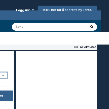
Klikk her for å opprette ny konto.
Logg inn
All aktivitet
0
et