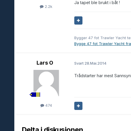
Ja tapet ble brukt i båt !
2.2k
Bygger 47 fot Trawler Yacht t
Bygge 47 fot Trawler Yacht fra 
Lars O
Svart
28.Mai.2014
Trådstarter har mest Sannsynli
474
Delta i diskusjonen