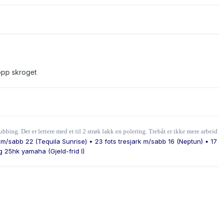
 opp skroget
ubbing. Det er lettere med et til 2 strøk lakk en polering. Trebåt er ikke mere arbeid
 m/sabb 22 (Tequila Sunrise) • 23 fots tresjark m/sabb 16 (Neptun) • 17 
g 25hk yamaha (Gjeld-frid I)