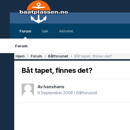
Forum
Søk
Aktivitet
Forum
Hjem
Forum
Båtforumet
Båt tapet, finnes det?
Båt tapet, finnes det?
Av hanshans
9.September.2008
i
Båtforumet