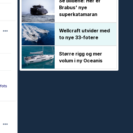
Se bildene: Her er
Brabus' nye
superkatamaran
Wellcraft utvider med
to nye 33-fotere
Større rigg og mer
volum i ny Oceanis
fots