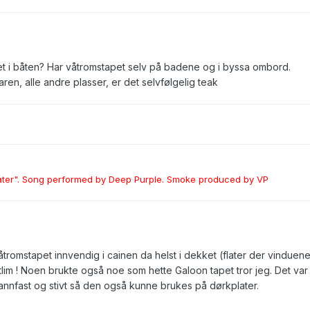
et i båten? Har våtromstapet selv på badene og i byssa ombord.
ren, alle andre plasser, er det selvfølgelig teak
ater". Song performed by Deep Purple. Smoke produced by VP
våtromstapet innvendig i cainen da helst i dekket (flater der vinduene
tlim ! Noen brukte også noe som hette Galoon tapet tror jeg. Det var
nnfast og stivt så den også kunne brukes på dørkplater.