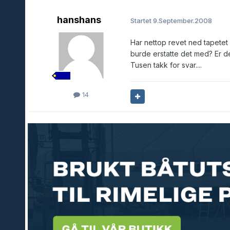
hanshans
Startet
9.September.2008
Har nettop revet ned tapetet
burde erstatte det med? Er de
Tusen takk for svar....
14