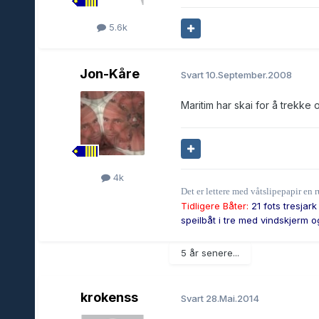
5.6k
Jon-Kåre
Svart
10.September.2008
Maritim har skai for å trekke
4k
Det er lettere med våtslipepapir en r
Tidligere Båter:
21 fots tresjark
speilbåt i tre med vindskjerm o
5 år senere...
krokenss
Svart
28.Mai.2014