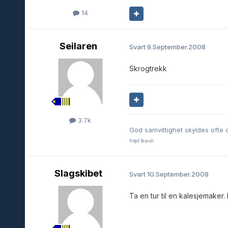
14
Seilaren
Svart
9.September.2008
Skrogtrekk
3.7k
God samvittighet skyldes ofte 
Fritjof Brandt
Slagskibet
Svart
10.September.2008
Ta en tur til en kalesjemaker.