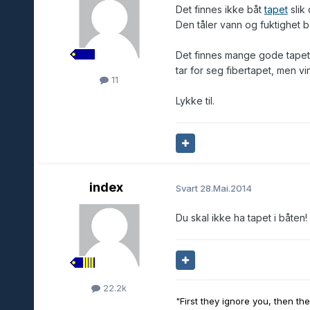
Det finnes ikke båt
tapet
slik
Den tåler vann og fuktighet b
Det finnes mange gode tapet
tar for seg fibertapet, men vi
11
Lykke til.
index
Svart
28.Mai.2014
Du skal ikke ha tapet i båten!
22.2k
"First they ignore you, then th