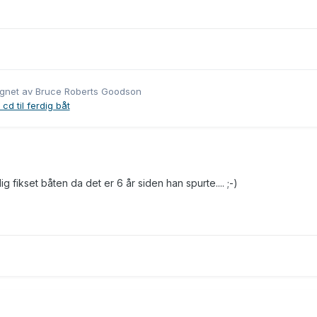
egnet av Bruce Roberts Goodson
cd til ferdig båt
g fikset båten da det er 6 år siden han spurte.... ;-)