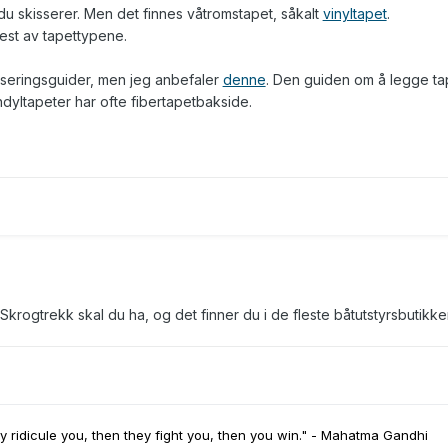
 du skisserer. Men det finnes våtromstapet, såkalt
vinyltapet
.
est av tapettypene.
seringsguider, men jeg anbefaler
denne
. Den guiden om å legge ta
ndyltapeter har ofte fibertapetbakside.
 Skrogtrekk skal du ha, og det finner du i de fleste båtutstyrsbutikker.
ey ridicule you, then they fight you, then you win." - Mahatma Gandhi