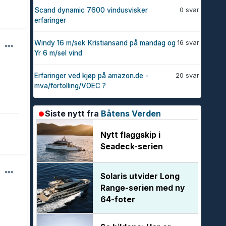
0 svar
Scand dynamic 7600 vindusvisker
erfaringer
16 svar
Windy 16 m/sek Kristiansand på mandag og
Yr 6 m/sel vind
20 svar
Erfaringer ved kjøp på amazon.de -
mva/fortolling/VOEC ?
Siste nytt fra
Båtens Verden
Nytt flaggskip i
Seadeck-serien
Solaris utvider Long
Range-serien med ny
64-foter