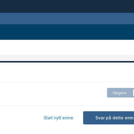
Følgere
Start nytt emne
Svar på dette emn