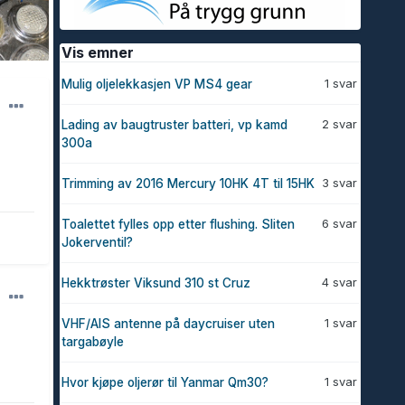
Vis emner
1 svar
Mulig oljelekkasjen VP MS4 gear
2 svar
Lading av baugtruster batteri, vp kamd
300a
3 svar
Trimming av 2016 Mercury 10HK 4T til 15HK
6 svar
Toalettet fylles opp etter flushing. Sliten
Jokerventil?
4 svar
Hekktrøster Viksund 310 st Cruz
1 svar
VHF/AIS antenne på daycruiser uten
targabøyle
1 svar
Hvor kjøpe oljerør til Yanmar Qm30?