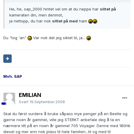
He, he, sap_2000 hintet vel om at du neppe har
sittet på
kameraten din, men derimot,
ja nettopp, du har nok
sittet på med
ham
Du "tog 'an"
Var nok det jeg siktet til, ja...
Mvh. SAP
EMILIAN
Svart
19.September.2008
Skal du først vurdere å bruke såpass mye penger på en Beetle og
gjerne noen år gammel, ville jeg STERKT anbefale deg å ta en
nærmere titt på en noen år gammel 705 Voyager. Denne med 180Hk
diesel og mer enn nok plass til hele familien...til og med til