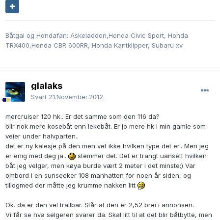
Båtgal og Hondafan: Askeladden,Honda Civic Sport, Honda
TRX400,Honda CBR 600RR, Honda Kantklipper, Subaru xv
glalaks
Svart
21.November.2012
mercruiser 120 hk.. Er det samme som den 116 da?
blir nok mere kosebåt enn lekebåt. Er jo mere hk i min gamle som
veier under halvparten..
det er ny kalesje på den men vet ikke hvilken type det er.. Men jeg
er enig med deg ja..
stemmer det. Det er trangt uansett hvilken
båt jeg velger, men køya burde vært 2 meter i det minste;) Var
ombord i en sunseeker 108 manhatten for noen år siden, og
tillogmed der måtte jeg krumme nakken litt
Ok. da er den vel trailbar. Står at den er 2,52 brei i annonsen.
Vi får se hva selgeren svarer da. Skal litt til at det blir båtbytte, men