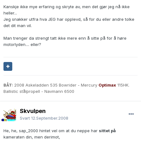
Kanskje ikke mye erfaring og skryte av, men det gjør jeg nå ikke
heller...
Jeg snakker utfra hva JEG har opplevd, så for du eller andre tolke
det dit man vil.
Man trenger da strengt tatt ikke mere enn å sitte på for å høre
motorlyden.... eller?
BÅT:
2008 Askeladden 535 Bowrider - Mercury
Optimax
115HK.
Ballistic stålpropell - Navmann 6500
Skvulpen
Svart
12.September.2008
He, he, sap_2000 hintet vel om at du neppe har
sittet på
kameraten din, men derimot,