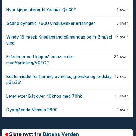
0 svar
Hvor kjøpe oljerør til Yanmar Qm30?
0 svar
Scand dynamic 7600 vindusvisker erfaringer
16 svar
Windy 16 m/sek Kristiansand på mandag og Yr 6 m/sel
vind
20 svar
Erfaringer ved kjøp på amazon.de -
mva/fortolling/VOEC ?
12 svar
Beste middel for fjerning av moss, grønske og jordslag
på båt?
16 svar
Leter etter Båt over 40knop med 70hk
1 svar
Dyptgående Nimbus 2600
Siste nytt fra
Båtens Verden