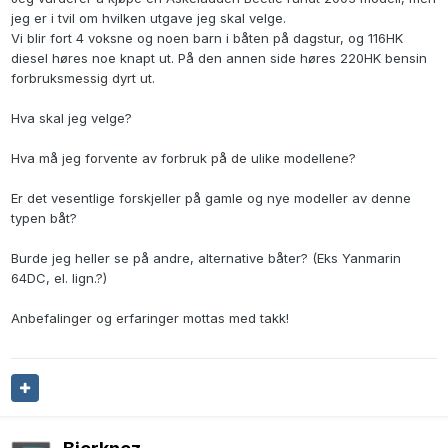
jeg er i tvil om hvilken utgave jeg skal velge.
Vi blir fort 4 voksne og noen barn i båten på dagstur, og 116HK
diesel høres noe knapt ut. På den annen side høres 220HK bensin
forbruksmessig dyrt ut.
Hva skal jeg velge?
Hva må jeg forvente av forbruk på de ulike modellene?
Er det vesentlige forskjeller på gamle og nye modeller av denne
typen båt?
Burde jeg heller se på andre, alternative båter? (Eks Yanmarin
64DC, el. lign.?)
Anbefalinger og erfaringer mottas med takk!