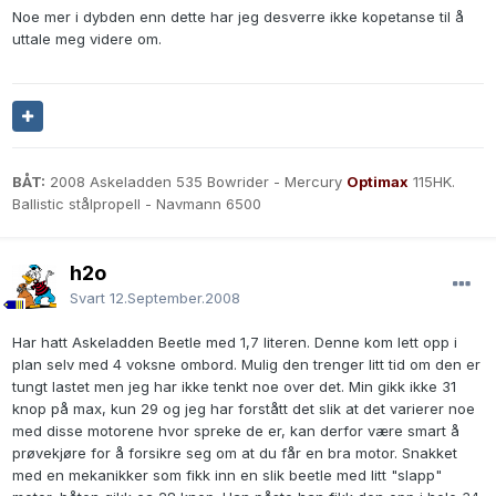
Noe mer i dybden enn dette har jeg desverre ikke kopetanse til å
uttale meg videre om.
BÅT:
2008 Askeladden 535 Bowrider - Mercury
Optimax
115HK.
Ballistic stålpropell - Navmann 6500
h2o
Svart
12.September.2008
Har hatt Askeladden Beetle med 1,7 literen. Denne kom lett opp i
plan selv med 4 voksne ombord. Mulig den trenger litt tid om den er
tungt lastet men jeg har ikke tenkt noe over det. Min gikk ikke 31
knop på max, kun 29 og jeg har forstått det slik at det varierer noe
med disse motorene hvor spreke de er, kan derfor være smart å
prøvekjøre for å forsikre seg om at du får en bra motor. Snakket
med en mekanikker som fikk inn en slik beetle med litt "slapp"