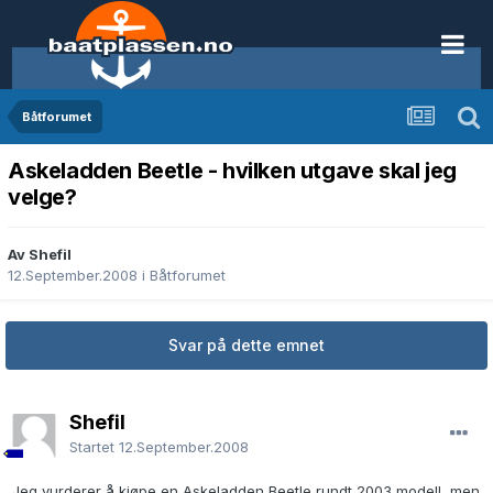
Båtforumet
Askeladden Beetle - hvilken utgave skal jeg
velge?
Av Shefil
12.September.2008
i
Båtforumet
Svar på dette emnet
Shefil
Startet
12.September.2008
Jeg vurderer å kjøpe en Askeladden Beetle rundt 2003 modell, men