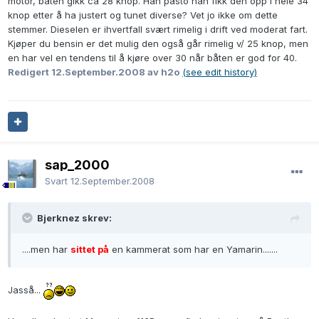
motor, båten gikk ca 28 knop. Han påsto han fikk den opp i hele 34
knop etter å ha justert og tunet diverse? Vet jo ikke om dette
stemmer. Dieselen er ihvertfall svært rimelig i drift ved moderat fart.
Kjøper du bensin er det mulig den også går rimelig v/ 25 knop, men
en har vel en tendens til å kjøre over 30 når båten er god for 40.
Redigert
12.September.2008
av h2o
(see edit history)
sap_2000
Svart
12.September.2008
Bjerknez skrev:
....men har
sittet på
en kammerat som har en Yamarin.......
Jasså...