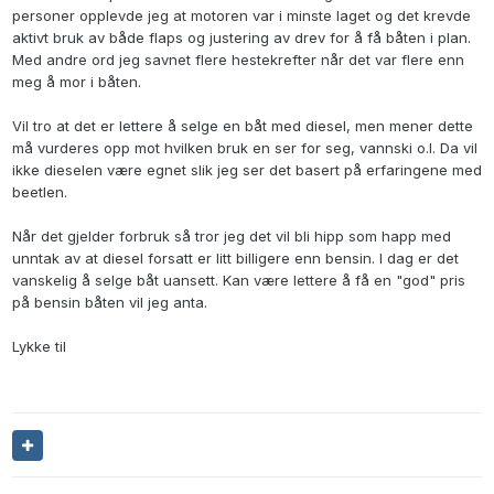
personer opplevde jeg at motoren var i minste laget og det krevde
aktivt bruk av både flaps og justering av drev for å få båten i plan.
Med andre ord jeg savnet flere hestekrefter når det var flere enn
meg å mor i båten.
Vil tro at det er lettere å selge en båt med diesel, men mener dette
må vurderes opp mot hvilken bruk en ser for seg, vannski o.l. Da vil
ikke dieselen være egnet slik jeg ser det basert på erfaringene med
beetlen.
Når det gjelder forbruk så tror jeg det vil bli hipp som happ med
unntak av at diesel forsatt er litt billigere enn bensin. I dag er det
vanskelig å selge båt uansett. Kan være lettere å få en "god" pris
på bensin båten vil jeg anta.
Lykke til