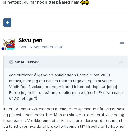
ja nettopp, du har nok
sittet på med
ham
Skvulpen
Svart
12.September.2008
Shefil skrev:
Jeg vurderer å kjøpe en Askeladden Beetle rundt 2003
modell, men jeg er i tvil om hvilken utgave jeg skal velge.
Vi blir fort 4 voksne og noen barn i båten på dagstur [snip]
Burde jeg heller se på andre, alternative båter? (Eks Yanmarin
64DC, el. lign.?)
Ingen tvil om at Askeladden Beetle er en kjempefin båt, virker solid
og påkostet som nevnt her. Men du skriver at dere er 4 voksne og
noen barn ... Vet ikke om det er kun solturer dere vurderer, men har
du tenkt over hva du vil bruke forkabinen til? I Beetle er forkabinen