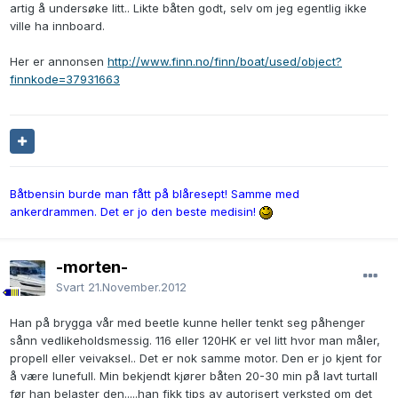
artig å undersøke litt.. Likte båten godt, selv om jeg egentlig ikke
ville ha innboard.
Her er annonsen
http://www.finn.no/finn/boat/used/object?
finnkode=37931663
Båtbensin burde man fått på blåresept! Samme med
ankerdrammen. Det er jo den beste medisin!
-morten-
Svart
21.November.2012
Han på brygga vår med beetle kunne heller tenkt seg påhenger
sånn vedlikeholdsmessig. 116 eller 120HK er vel litt hvor man måler,
propell eller veivaksel.. Det er nok samme motor. Den er jo kjent for
å være lunefull. Min bekjendt kjører båten 20-30 min på lavt turtall
før han belaster den.....han fikk tips av autorisert verksted om det