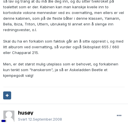
så lav og trang at du må åle deg inn, og du sitter tvekroket på
toalettet som er der. Kabinen kan man kanskje kveile inn to
kortvokste voksne mennesker ved ev. overnatting, men ellers er vel
denne kabinen, som på de fleste båter i denne klassen, Yamarin,
Bella, Ibiza, Triton, Uttern, ubrukelig til annet enn å slenge inn
redningsvester, o.l.
Skal du ha en forkabin som faktisk går an å sitte oppreist i, og med
litt alburom ved overnatting, så vurder også Skibsplast 655 / 660
eller Chapparal 215.
Men, er det størst mulig uteplass som er behovet, og forkabinen
kun tenkt som "hanskerom", ja så er Askeladden Beetle et
kjempegodt valg!
husøy
Svart
12.September.2008