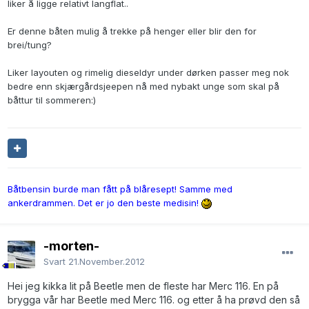
liker å ligge relativt langflat..
Er denne båten mulig å trekke på henger eller blir den for
brei/tung?
Liker layouten og rimelig dieseldyr under dørken passer meg nok
bedre enn skjærgårdsjeepen nå med nybakt unge som skal på
båttur til sommeren:)
Båtbensin burde man fått på blåresept! Samme med
ankerdrammen. Det er jo den beste medisin!
-morten-
Svart
21.November.2012
Hei jeg kikka lit på Beetle men de fleste har Merc 116. En på
brygga vår har Beetle med Merc 116. og etter å ha prøvd den så