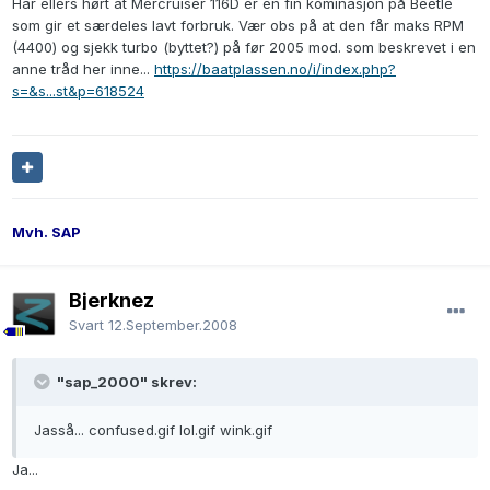
Har ellers hørt at Mercruiser 116D er en fin kominasjon på Beetle
som gir et særdeles lavt forbruk. Vær obs på at den får maks RPM
(4400) og sjekk turbo (byttet?) på før 2005 mod. som beskrevet i en
anne tråd her inne...
https://baatplassen.no/i/index.php?
s=&s...st&p=618524
Mvh. SAP
Bjerknez
Svart
12.September.2008
"sap_2000" skrev:
Jasså... confused.gif lol.gif wink.gif
Ja...