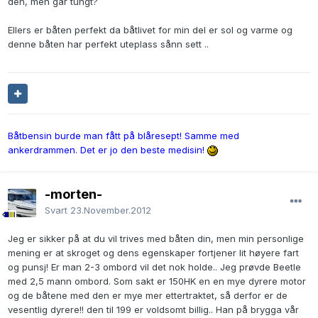
den, men går tungt?
Ellers er båten perfekt da båtlivet for min del er sol og varme og
denne båten har perfekt uteplass sånn sett ..
Båtbensin burde man fått på blåresept! Samme med
ankerdrammen. Det er jo den beste medisin!
-morten-
Svart
23.November.2012
Jeg er sikker på at du vil trives med båten din, men min personlige
mening er at skroget og dens egenskaper fortjener lit høyere fart
og punsj! Er man 2-3 ombord vil det nok holde.. Jeg prøvde Beetle
med 2,5 mann ombord. Som sakt er 150HK en en mye dyrere motor
og de båtene med den er mye mer ettertraktet, så derfor er de
vesentlig dyrere!! den til 199 er voldsomt billig.. Han på brygga vår