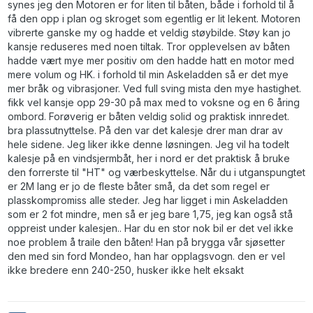
synes jeg den Motoren er for liten til båten, både i forhold til å
få den opp i plan og skroget som egentlig er lit lekent. Motoren
vibrerte ganske my og hadde et veldig støybilde. Støy kan jo
kansje reduseres med noen tiltak. Tror opplevelsen av båten
hadde vært mye mer positiv om den hadde hatt en motor med
mere volum og HK. i forhold til min Askeladden så er det mye
mer bråk og vibrasjoner. Ved full sving mista den mye hastighet.
fikk vel kansje opp 29-30 på max med to voksne og en 6 åring
ombord. Forøverig er båten veldig solid og praktisk innredet.
bra plassutnyttelse. På den var det kalesje drer man drar av
hele sidene. Jeg liker ikke denne løsningen. Jeg vil ha todelt
kalesje på en vindsjermbåt, her i nord er det praktisk å bruke
den forrerste til "HT" og værbeskyttelse. Når du i utganspungtet
er 2M lang er jo de fleste båter små, da det som regel er
plasskompromiss alle steder. Jeg har ligget i min Askeladden
som er 2 fot mindre, men så er jeg bare 1,75, jeg kan også stå
oppreist under kalesjen.. Har du en stor nok bil er det vel ikke
noe problem å traile den båten! Han på brygga vår sjøsetter
den med sin ford Mondeo, han har opplagsvogn. den er vel
ikke bredere enn 240-250, husker ikke helt eksakt