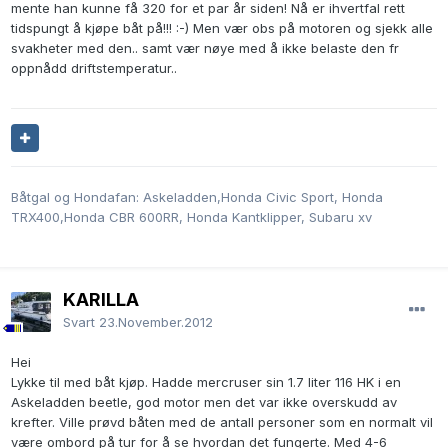
mente han kunne få 320 for et par år siden! Nå er ihvertfal rett
tidspungt å kjøpe båt på!!! :-) Men vær obs på motoren og sjekk alle
svakheter med den.. samt vær nøye med å ikke belaste den fr
oppnådd driftstemperatur..
Båtgal og Hondafan: Askeladden,Honda Civic Sport, Honda
TRX400,Honda CBR 600RR, Honda Kantklipper, Subaru xv
KARILLA
Svart
23.November.2012
Hei
Lykke til med båt kjøp. Hadde mercruser sin 1.7 liter 116 HK i en
Askeladden beetle, god motor men det var ikke overskudd av
krefter. Ville prøvd båten med de antall personer som en normalt vil
være ombord på tur for å se hvordan det fungerte. Med 4-6