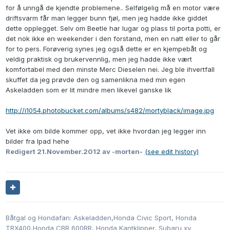
for å unngå de kjendte problemene.. Selfølgelig må en motor være
driftsvarm får man legger bunn fjøl, men jeg hadde ikke giddet
dette opplegget. Selv om Beetle har lugar og plass til porta potti, er
det nok ikke en weekender i den forstand, men en natt eller to går
for to pers. Forøverig synes jeg også dette er en kjempebåt og
veldig praktisk og brukervennlig, men jeg hadde ikke vært
komfortabel med den minste Merc Dieselen nei. Jeg ble ihvertfall
skuffet da jeg prøvde den og samenlikna med min egen
Askeladden som er lit mindre men likevel ganske lik
http://i1054.photobucket.com/albums/s482/mortyblack/image.jpg
Vet ikke om bilde kommer opp, vet ikke hvordan jeg legger inn
bilder fra Ipad hehe
Redigert
21.November.2012
av -morten-
(see edit history)
Båtgal og Hondafan: Askeladden,Honda Civic Sport, Honda
TRX400,Honda CBR 600RR, Honda Kantklipper, Subaru xv