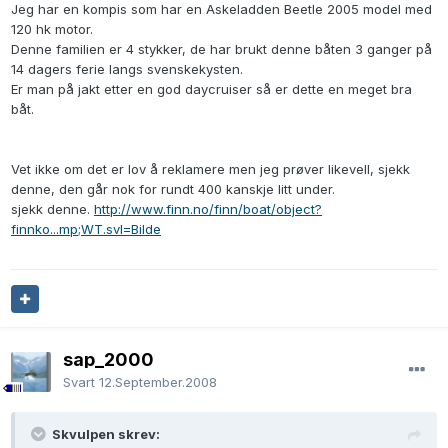
Jeg har en kompis som har en Askeladden Beetle 2005 model med
120 hk motor.
Denne familien er 4 stykker, de har brukt denne båten 3 ganger på
14 dagers ferie langs svenskekysten.
Er man på jakt etter en god daycruiser så er dette en meget bra
båt.
Vet ikke om det er lov å reklamere men jeg prøver likevell, sjekk
denne, den går nok for rundt 400 kanskje litt under.
sjekk denne.
http://www.finn.no/finn/boat/object?
finnko...mp;WT.svl=Bilde
sap_2000
Svart
12.September.2008
Skvulpen skrev: