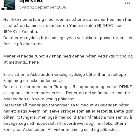
Bjerknez
Svart
12.September.2008
Har ikke noe erfaring med noen av båtene du nevner her, men har
sittet på en kammerat som har en Yamarin (uten N) 64DC med
150HK'er Yamaha.
Dette er en nydelig båt som jeg synes var akkurat passe for en liten
familie på dagsturer.
Mener vi hadde rundt 42 knop med denne båten ved riktig tilting og
litt medvind... hehe.
Ellers så er jo Askeladden virkelig nydelige båter (har jo nettopp
kjøpt meg en askeladden selv).
Det er ett eller annet som får deg til å stoppe opp og tenke "DENNE
vil jeg ha!" etter en nærmere titt. Det er en del smådetaljer som får
Askeladden til å virke veldig påkostet.
Dessuten så mener jeg forhandler sa til meg at Askeladden båter
har ett slags A-jern inni selve skroget som alt er festet til. Dette gjør
båten litt tyngere, men også mer solid. Man får liksom følelsen av å
bevege seg i ett hoppeslott (litt overdrevet dog) i en feks. Uttern
kontra en Askeladden. Alt virker temmelig solid og påkostet.