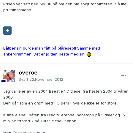
Prisen var satt ned 50000 nå om den ble solgt før vinteren.. Så lite
prutningsmonn..
Båtbensin burde man fått på blåresept! Samme med
ankerdrammen. Det er jo den beste medisin!
overoe
Svart
22.November.2012
Jeg var eier av en 2004 Beeatle 1,7 diesel fra høsten 2004 til våren
2006.
Den går som en drøm med 1-3 pers i hvis de ikke er for store.
Kjørte alene i båten fra Oslo til Arendal nonstopp på 5 timer og 15
min. Snittforbruk på 1 liter diesel. Kanon.
Men. For det er et men.