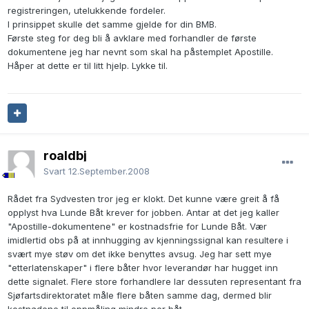
registreringen, utelukkende fordeler.
I prinsippet skulle det samme gjelde for din BMB.
Første steg for deg bli å avklare med forhandler de første
dokumentene jeg har nevnt som skal ha påstemplet Apostille.
Håper at dette er til litt hjelp. Lykke til.
roaldbj
Svart
12.September.2008
Rådet fra Sydvesten tror jeg er klokt. Det kunne være greit å få
opplyst hva Lunde Båt krever for jobben. Antar at det jeg kaller
"Apostille-dokumentene" er kostnadsfrie for Lunde Båt. Vær
imidlertid obs på at innhugging av kjenningssignal kan resultere i
svært mye støv om det ikke benyttes avsug. Jeg har sett mye
"etterlatenskaper" i flere båter hvor leverandør har hugget inn
dette signalet. Flere store forhandlere lar dessuten representant fra
Sjøfartsdirektoratet måle flere båten samme dag, dermed blir
kostnadene til oppmåling mindre per båt.