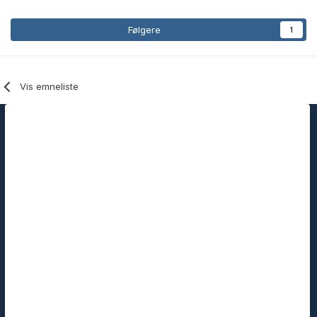
Følgere
1
Vis emneliste