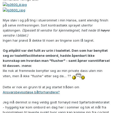
Mye støv i og på ting i stuerommet i min Hanse, samt elendig finish
på selve innfresningen. Sort kontrastlakk sprayet utenfor
sjablongen.
(Spesielt til venstre for kjennetegnet, helt nede til
høyre
venstre i bildet.)
Ingen har prøvd å dekke til noen av tingene som lå lagret.
Og attpåtil var det fullt av urin i toalettet. Den som har benyttet
seg av toalettfacilitetene ombord, hadde åpenbart ikke
kunnskap om hvordan man "flusher" - samt åpner vanntilførsel
til dassen. :nono:
Ille nok at fremmede benytter seg av min private dass uten min
viten, men å ikke "flushe" etter seg da.... ??
Dette er nok en grunn til at jeg startet tråden om
Ansvarsbevisstløse båtforhandlere?
Jeg må derimot si meg veldig godt fornøyd med Sjøfartsdirektoratet
- hyggelig kar kom ombord en dag her i sommer og tok et mål fra
bunnstokken til laveste punkt hvor vann kan komme inn fra cockpit.