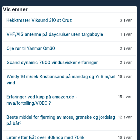
Vis emner
3 svar
Hekktrøster Viksund 310 st Cruz
1 svar
VHF/AIS antenne på daycruiser uten targabøyle
0 svar
Olje rør til Yanmar Qm30
0 svar
Scand dynamic 7600 vindusvisker erfaringer
16 svar
Windy 16 m/sek Kristiansand på mandag og Yr 6 m/sel
vind
15 svar
Erfaringer ved kjøp på amazon.de -
mva/fortolling/VOEC ?
12 svar
Beste middel for fjerning av moss, grønske og jordslag
på båt?
16 svar
Leter etter Båt over 40knop med 70hk