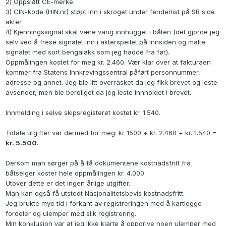
2) Oppslått CE-merke.
3) CIN-kode (HIN.nr) støpt inn i skroget under fenderlist på SB side
akter.
4) Kjenningssignal skal være varig innhugget i båten (det gjorde jeg
selv ved å frese signalet inn i akterspeilet på innsiden og malte
signalet med sort bengalakk som jeg hadde fra før).
Oppmålingen kostet for meg kr. 2.460. Vær klar over at fakturaen
kommer fra Statens Innkrevingssentral påført personnummer,
adresse og annet. Jeg ble litt overrasket da jeg fikk brevet og leste
avsender, men ble beroliget da jeg leste innholdet i brevet.
Innmelding i selve skipsregisteret kostet kr. 1.540.
Totale utgifter var dermed for meg: kr 1500 + kr. 2.460 + kr. 1.540 =
kr. 5.500.
Dersom man sørger på å få dokumentene kostnadsfritt fra
båtselger koster hele oppmålingen kr. 4.000.
Utover dette er det ingen årlige utgifter.
Man kan også få utstedt Nasjonalitetsbevis kostnadsfritt.
Jeg brukte mye tid i forkant av registreringen med å kartlegge
fordeler og ulemper med slik registrering.
Min konklusjon var at jeg ikke klarte å oppdrive noen ulemper med