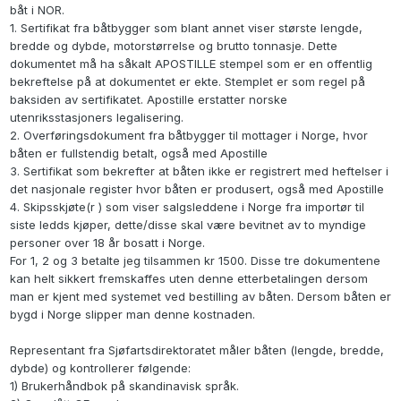
båt i NOR.
1. Sertifikat fra båtbygger som blant annet viser største lengde,
bredde og dybde, motorstørrelse og brutto tonnasje. Dette
dokumentet må ha såkalt APOSTILLE stempel som er en offentlig
bekreftelse på at dokumentet er ekte. Stemplet er som regel på
baksiden av sertifikatet. Apostille erstatter norske
utenriksstasjoners legalisering.
2. Overføringsdokument fra båtbygger til mottager i Norge, hvor
båten er fullstendig betalt, også med Apostille
3. Sertifikat som bekrefter at båten ikke er registrert med heftelser i
det nasjonale register hvor båten er produsert, også med Apostille
4. Skipsskjøte(r ) som viser salgsleddene i Norge fra importør til
siste ledds kjøper, dette/disse skal være bevitnet av to myndige
personer over 18 år bosatt i Norge.
For 1, 2 og 3 betalte jeg tilsammen kr 1500. Disse tre dokumentene
kan helt sikkert fremskaffes uten denne etterbetalingen dersom
man er kjent med systemet ved bestilling av båten. Dersom båten er
bygd i Norge slipper man denne kostnaden.
Representant fra Sjøfartsdirektoratet måler båten (lengde, bredde,
dybde) og kontrollerer følgende:
1) Brukerhåndbok på skandinavisk språk.