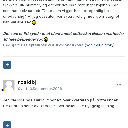
Sjekken CIN nummer, og det var det. Ikke rare inspeksjonen - og
som han selv sa det: "Dette som vi gjør her - er egentlig helt
unødvendig." At jeg dessuten var svært heldig med kjennetegnet -
kan vel alle se?
Det som er litt synd - er at blant annet dette skal Nelson marine ha
10 hele båtpenger for!
Redigert
13.September.2008
av shaukaas
(see edit history)
roaldbj
Svart
13.September.2008
Jeg ble ikke noe særlig imponert over kvaliteten på innfresingen.
De andre sidene av "arbeidet" var heller ikke hyggelig lesning.