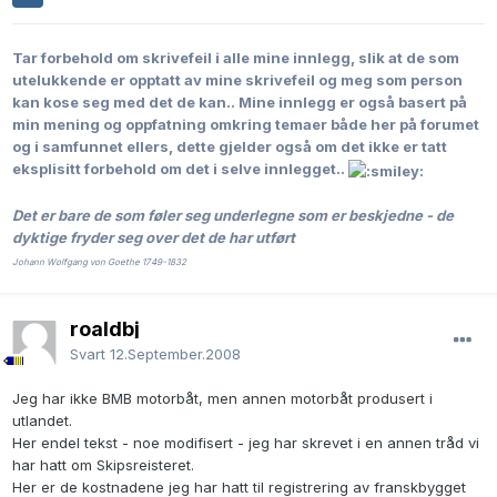
Tar forbehold om skrivefeil i alle mine innlegg, slik at de som
utelukkende er opptatt av mine skrivefeil og meg som person
kan kose seg med det de kan..
Mine innlegg er også basert på
min mening og oppfatning omkring temaer både her på forumet
og i samfunnet ellers, dette gjelder også om det ikke er tatt
eksplisitt forbehold om det i selve innlegget..
Det er bare de som føler seg underlegne som er beskjedne - de
dyktige fryder seg over det de har utført
Johann Wolfgang von Goethe 1749-1832
roaldbj
Svart
12.September.2008
Jeg har ikke BMB motorbåt, men annen motorbåt produsert i
utlandet.
Her endel tekst - noe modifisert - jeg har skrevet i en annen tråd vi
har hatt om Skipsreisteret.
Her er de kostnadene jeg har hatt til registrering av franskbygget