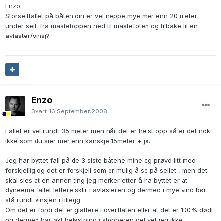
Enzo:
Storseilfallet på båten din er vel neppe mye mer enn 20 meter
under seil, fra mastetoppen ned til mastefoten og tilbake til en
avlaster/vinsj?
Enzo
Svart
16.September.2008
Fallet er vel rundt 35 meter men når det er heist opp så er det nok
ikke som du sier mer enn kanskje 15meter + ja.
Jeg har byttet fall på de 3 siste båtene mine og prøvd litt med
forskjellig og det er forskjell som er mulig å se på seilet , men det
skal sies at en annen ting jeg merker etter å ha byttet er at
dyneema fallet lettere sklir i avlasteren og dermed i mye vind bør
stå rundt vinsjen i tillegg.
Om det er fordi det er glattere i overflaten eller at det er 100% dødt
og dermed har økt belastning i stopperen det vet jeg ikke.