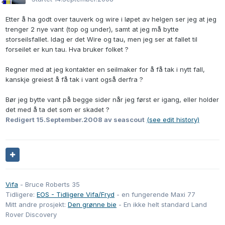
Etter å ha godt over tauverk og wire i løpet av helgen ser jeg at jeg
trenger 2 nye vant (top og under), samt at jeg må bytte
storseilsfallet. Idag er det Wire og tau, men jeg ser at fallet til
forseilet er kun tau. Hva bruker folket ?
Regner med at jeg kontakter en seilmaker for å få tak i nytt fall,
kanskje greiest å få tak i vant også derfra ?
Bør jeg bytte vant på begge sider når jeg først er igang, eller holder
det med å ta det som er skadet ?
Redigert
15.September.2008
av seascout
(see edit history)
Vifa
- Bruce Roberts 35
Tidligere:
EOS - Tidligere Vifa/Fryd
- en fungerende Maxi 77
Mitt andre prosjekt:
Den grønne bie
- En ikke helt standard Land
Rover Discovery