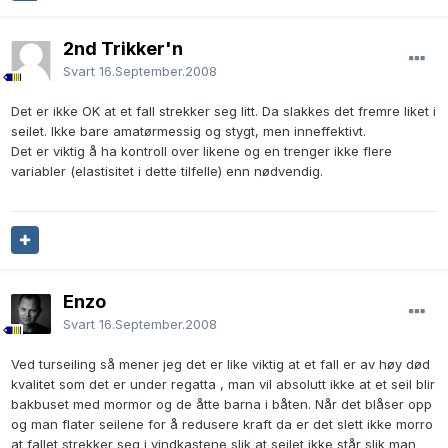
2nd Trikker'n
Svart
16.September.2008
Det er ikke OK at et fall strekker seg litt. Da slakkes det fremre liket i
seilet. Ikke bare amatørmessig og stygt, men inneffektivt.
Det er viktig å ha kontroll over likene og en trenger ikke flere
variabler (elastisitet i dette tilfelle) enn nødvendig.
Enzo
Svart
16.September.2008
Ved turseiling så mener jeg det er like viktig at et fall er av høy død
kvalitet som det er under regatta , man vil absolutt ikke at et seil blir
bakbuset med mormor og de åtte barna i båten. Når det blåser opp
og man flater seilene for å redusere kraft da er det slett ikke morro
at fallet strekker seg i vindkastene slik at seilet ikke står slik man