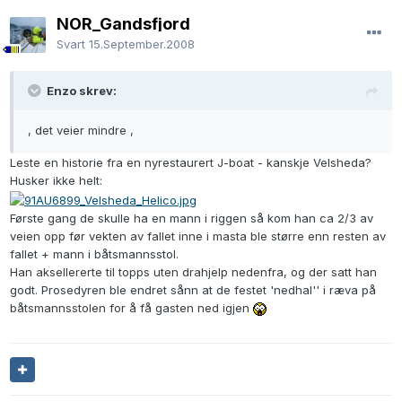
NOR_Gandsfjord
Svart
15.September.2008
Enzo skrev:
, det veier mindre ,
Leste en historie fra en nyrestaurert J-boat - kanskje Velsheda?
Husker ikke helt:
Første gang de skulle ha en mann i riggen så kom han ca 2/3 av
veien opp før vekten av fallet inne i masta ble større enn resten av
fallet + mann i båtsmannsstol.
Han aksellererte til topps uten drahjelp nedenfra, og der satt han
godt. Prosedyren ble endret sånn at de festet 'nedhal'' i ræva på
båtsmannsstolen for å få gasten ned igjen