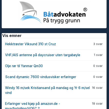
Vis emner
3 svar
Hekktrøster Viksund 310 st Cruz
1 svar
VHF/AIS antenne på daycruiser uten targabøyle
0 svar
Olje rør til Yanmar Qm30
0 svar
Scand dynamic 7600 vindusvisker erfaringer
16 svar
Windy 16 m/sek Kristiansand på mandag og Yr 6 m/sel
vind
19 svar
Erfaringer ved kjøp på amazon.de -
mva/fortolling/VOEC ?