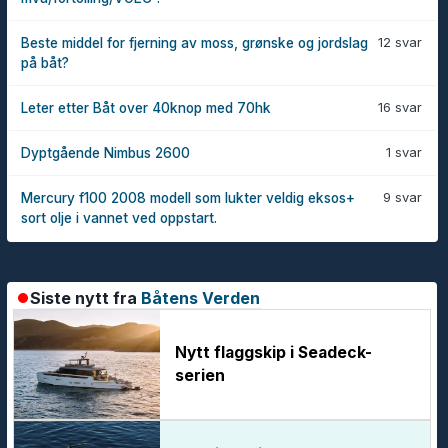
12 svar
Beste middel for fjerning av moss, grønske og jordslag
på båt?
16 svar
Leter etter Båt over 40knop med 70hk
1 svar
Dyptgående Nimbus 2600
9 svar
Mercury f100 2008 modell som lukter veldig eksos+
sort olje i vannet ved oppstart.
Siste nytt fra
Båtens Verden
Nytt flaggskip i Seadeck-
serien