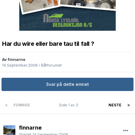
Har du wire eller bare tau til fall ?
Av finnarne
14.September.2008
i
Båtforumet
Svar på dette emnet
FORRIGE
Side 1 av 3
NESTE
finnarne
Startet
14.September.2008