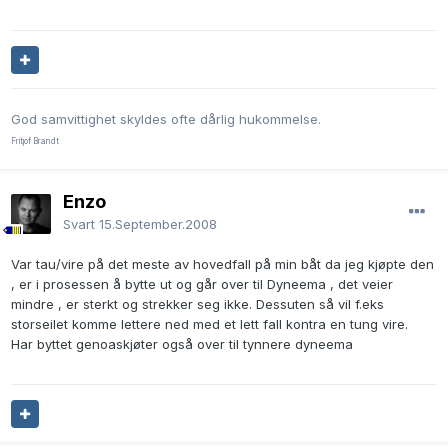
God samvittighet skyldes ofte dårlig hukommelse.
Fritjof Brandt
Enzo
Svart
15.September.2008
Var tau/vire på det meste av hovedfall på min båt da jeg kjøpte den
, er i prosessen å bytte ut og går over til Dyneema , det veier
mindre , er sterkt og strekker seg ikke. Dessuten så vil f.eks
storseilet komme lettere ned med et lett fall kontra en tung vire.
Har byttet genoaskjøter også over til tynnere dyneema