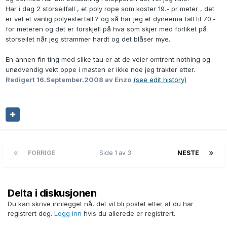
Har i dag 2 storseilfall , et poly rope som koster 19.- pr meter , det
er vel et vanlig polyesterfall ? og så har jeg et dyneema fall til 70.-
for meteren og det er forskjell på hva som skjer med forliket på
storseilet når jeg strammer hardt og det blåser mye.
En annen fin ting med slike tau er at de veier omtrent nothing og
unødvendig vekt oppe i masten er ikke noe jeg trakter etter.
Redigert
16.September.2008
av Enzo
(see edit history)
FORRIGE
Side 1 av 3
NESTE
Delta i diskusjonen
Du kan skrive innlegget nå, det vil bli postet etter at du har
registrert deg.
Logg inn
hvis du allerede er registrert.