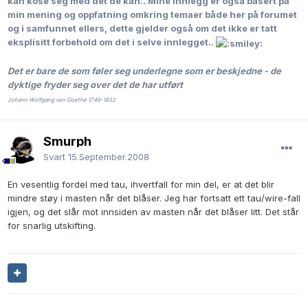
kan kose seg med det de kan..
Mine innlegg er også basert på
min mening og oppfatning omkring temaer både her på forumet
og i samfunnet ellers, dette gjelder også om det ikke er tatt
eksplisitt forbehold om det i selve innlegget..
Det er bare de som føler seg underlegne som er beskjedne - de
dyktige fryder seg over det de har utført
Johann Wolfgang von Goethe 1749-1832
Smurph
Svart
15.September.2008
En vesentlig fordel med tau, ihvertfall for min del, er at det blir
mindre støy i masten når det blåser. Jeg har fortsatt ett tau/wire-fall
igjen, og det slår mot innsiden av masten når det blåser litt. Det står
for snarlig utskifting.