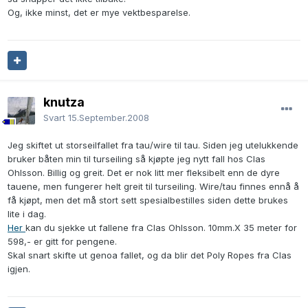
Og, ikke minst, det er mye vektbesparelse.
knutza
Svart
15.September.2008
Jeg skiftet ut storseilfallet fra tau/wire til tau. Siden jeg utelukkende
bruker båten min til turseiling så kjøpte jeg nytt fall hos Clas
Ohlsson. Billig og greit. Det er nok litt mer fleksibelt enn de dyre
tauene, men fungerer helt greit til turseiling. Wire/tau finnes ennå å
få kjøpt, men det må stort sett spesialbestilles siden dette brukes
lite i dag.
Her
kan du sjekke ut fallene fra Clas Ohlsson. 10mm.X 35 meter for
598,- er gitt for pengene.
Skal snart skifte ut genoa fallet, og da blir det Poly Ropes fra Clas
igjen.