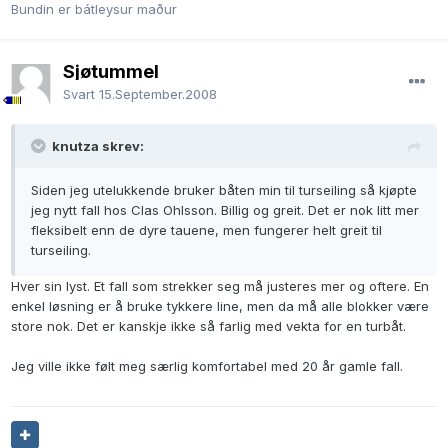
Bundin er bátleysur maður
Sjøtummel
Svart
15.September.2008
knutza skrev:
Siden jeg utelukkende bruker båten min til turseiling så kjøpte
jeg nytt fall hos Clas Ohlsson. Billig og greit. Det er nok litt mer
fleksibelt enn de dyre tauene, men fungerer helt greit til
turseiling.
Hver sin lyst. Et fall som strekker seg må justeres mer og oftere. En
enkel løsning er å bruke tykkere line, men da må alle blokker være
store nok. Det er kanskje ikke så farlig med vekta for en turbåt.
Jeg ville ikke følt meg særlig komfortabel med 20 år gamle fall.