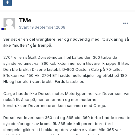
TMe
Svart
19.September.2008
Ser det er en del vranglære her og nødvendig med litt avklaring så
ikke "muffen" går frempå.
2704 er en såkalt Dorset-motor. I bil kaltes den 360 turbo da
sylindervolumet var 360 kubikktommer som tilsvarer knappe 6 liter.
Den ble brukt i D-serie lastebil. D-800 Custom Cab på 70-tallet.
Effekten var 150 Hk. 2704 ET hadde mellomkjøler og effekt på 180
Hk og har aldri vært brukt i Fords lastebiler.
Cargo hadde ikke Dorset-motor. Motortypen her var Dover som var
nokså lik å se på,men en annen og mer moderne
konstruksjon.Dover-motoren kom sammen med Cargo.
Dorset var levert som 360 cid og 365 cid. 360 turbo hadde innsatte
sylinderforinger av kromstål. 365 ble kalt parent bore fordi
stempelet gikk rett i blokka og derav større volum. Alle 365 var