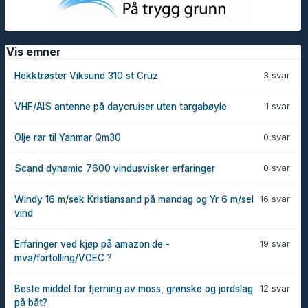
Vis emner
3 svar
Hekktrøster Viksund 310 st Cruz
1 svar
VHF/AIS antenne på daycruiser uten targabøyle
0 svar
Olje rør til Yanmar Qm30
0 svar
Scand dynamic 7600 vindusvisker erfaringer
16 svar
Windy 16 m/sek Kristiansand på mandag og Yr 6 m/sel
vind
19 svar
Erfaringer ved kjøp på amazon.de -
mva/fortolling/VOEC ?
12 svar
Beste middel for fjerning av moss, grønske og jordslag
på båt?