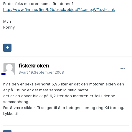
Er det feks motoren som står i denne?
http://www.finn.no/finn/b2b/truck/object?f...amp;WT.svl=Link
Mvh
Ronny
fiskekroken
Svart
19.September.2008
hvis den er seks sylindret 5,95 liter er det den motoren siden den
er på 135 hk er det mest sansynlig riktig motor.
det er en dover blokk på 6,2 liter den motoren er feil i denne
sammenheng.
For å være sikker få selger til å ta betegnelsen og ring Kd trading.
Lykke til