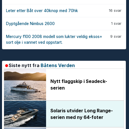
16 svar
Leter etter Båt over 40knop med 70hk
1 svar
Dyptgående Nimbus 2600
9 svar
Mercury f100 2008 modell som lukter veldig eksos+
sort olje i vannet ved oppstart.
Siste nytt fra
Båtens Verden
Nytt flaggskip i Seadeck-
serien
Solaris utvider Long Range-
serien med ny 64-foter