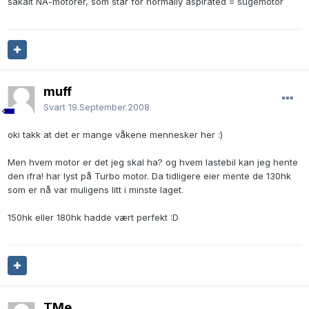
såkalt NA-motorer, som står for normally aspirated = sugemotor
muff
Svart
19.September.2008
oki takk at det er mange våkene mennesker her :)
Men hvem motor er det jeg skal ha? og hvem lastebil kan jeg hente
den ifra! har lyst på Turbo motor. Da tidligere eier mente de 130hk
som er nå var muligens litt i minste laget.
150hk eller 180hk hadde vært perfekt :D
TMe