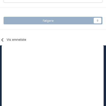
Følgere
0
Vis emneliste