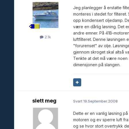
Jeg planlegger å erstatte fi
monteres i stedet for filteret.
opp kondensert oljedamp. Dett
være en dårlig løsning. Det e
andre emner. På 41B-motoren e
2.1k
luftfilteret. Denne løsningen 
"forurenset" av olje. Løsnin
gjennom skroget skal altså v
Tenkte at det må være noen 
dimensjonen på slangen.
slett meg
Svart
19.September.2008
Dette er en vanlig løsning p
motoren og ev sperre luft fra
og se hvor stort overtrykk de