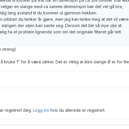
ksel til luftfilter på 41B har en dimensjon på ca 3/4 tommer (har ikk
u velger en slange med ca samme dimmensjon bør det vel gå bra,
 veldig lang avstand til du kommer ut gjennom hekken.
n jobben du tenker år gjøre, men jeg kan tenke meg at det vil være
 slangen der oljen kan samle seg. Dersom det blir så mye olje at
elig ha et problem lignende som om det originale filteret går tett.
n streng).
 å bruke 1" for å være sikker. Det er viktig at ikke slange Ø er for lite
har registrert deg.
Logg inn
hvis du allerede er registrert.