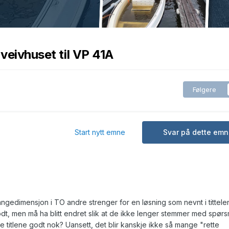
 veivhuset til VP 41A
Følgere
Start nytt emne
Svar på dette emn
angedimensjon i TO andre strenger for en løsning som nevnt i tittele
t, men må ha blitt endret slik at de ikke lenger stemmer med spørs
te titlene godt nok? Uansett, det blir kanskje ikke så mange "rette