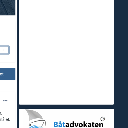
0
et
n.
målet.