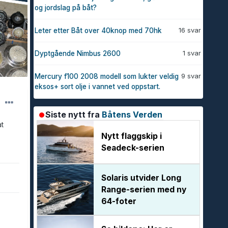
og jordslag på båt?
16 svar
Leter etter Båt over 40knop med 70hk
1 svar
Dyptgående Nimbus 2600
9 svar
Mercury f100 2008 modell som lukter veldig
eksos+ sort olje i vannet ved oppstart.
Siste nytt fra
Båtens Verden
t
Nytt flaggskip i
Seadeck-serien
Solaris utvider Long
Range-serien med ny
64-foter