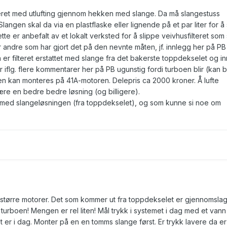
lteret med utlufting gjennom hekken med slange. Da må slangestuss
 Slangen skal da via en plastflaske eller lignende på et par liter for å
e er anbefalt av et lokalt verksted for å slippe veivhusfilteret som 
r andre som har gjort det på den nevnte måten, jf. innlegg her på PB 
r filteret erstattet med slange fra det bakerste toppdekselet og in
er iflg. flere kommentarer her på PB ugunstig fordi turboen blir (kan bl
gen kan monteres på 41A-motoren. Delepris ca 2000 kroner. Å lufte
ære en bedre bedre løsning (og billigere).
med slangeløsningen (fra toppdekselet), og som kunne si noe om
å større motorer. Det som kommer ut fra toppdekselet er gjennomslag
 turboen! Mengen er rel liten! Mål trykk i systemet i dag med et vann
t er i dag. Monter på en en tomms slange først. Er trykk lavere da er