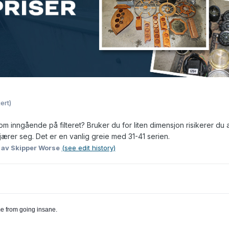
ert)
inngående på filteret? Bruker du for liten dimensjon risikerer du a
jærer seg. Det er en vanlig greie med 31-41 serien.
8
av Skipper Worse
(see edit history)
me from going insane.