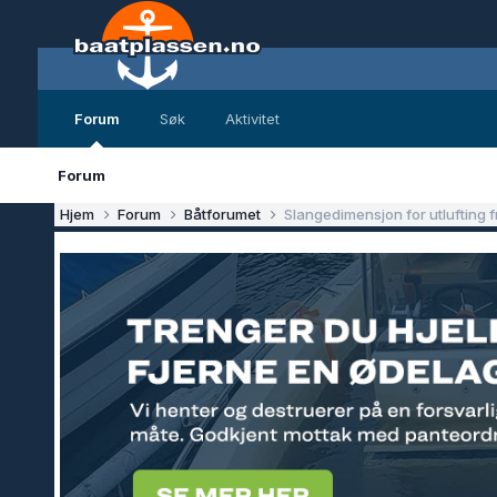
Forum
Søk
Aktivitet
Forum
Hjem
Forum
Båtforumet
Slangedimensjon for utlufting f