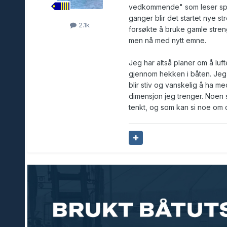
vedkommende" som leser spør
ganger blir det startet nye s
2.1k
forsøkte å bruke gamle stren
men nå med nytt emne.
Jeg har altså planer om å lufte
gjennom hekken i båten. Jeg e
blir stiv og vanskelig å ha me
dimensjon jeg trenger. Noen s
tenkt, og som kan si noe om d