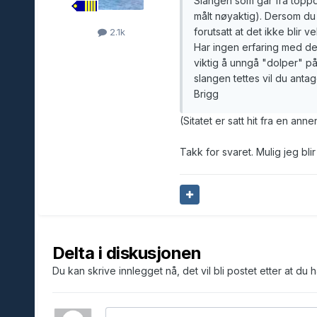
Slangen som går fra toppde
målt nøyaktig). Dersom d
forutsatt at det ikke blir
2.1k
Har ingen erfaring med de
viktig å unngå "dolper" på
slangen tettes vil du antag
Brigg
(Sitatet er satt hit fra en anne
Takk for svaret. Mulig jeg blir
Delta i diskusjonen
Du kan skrive innlegget nå, det vil bli postet etter at du 