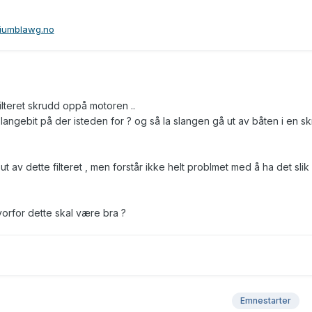
iumblawg.no
ilteret skrudd oppå motoren ..
n slangebit på der isteden for ? og så la slangen gå ut av båten i en s
ut av dette filteret , men forstår ikke helt problmet med å ha det sli
orfor dette skal være bra ?
Emnestarter