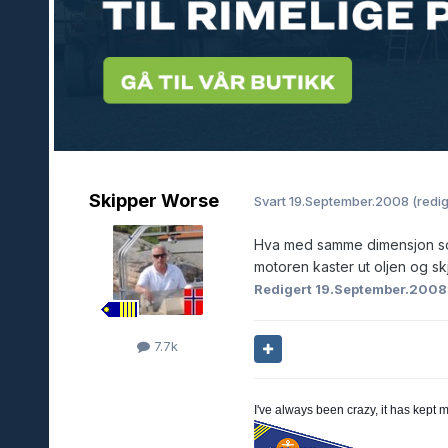
Skipper Worse
Svart
19.September.2008
(redig
Hva med samme dimensjon som 
motoren kaster ut oljen og sk
Redigert
19.September.200
7.7k
I've always been crazy, it has kept 