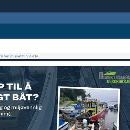
ra veivhuset til VP 41A