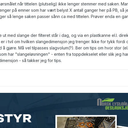
smålet når tittelen (plutselig) ikke lenger stemmer med saken. Ma
trenger på emner som har vært belyst X antall ganger her på PB, så j
ger så lenge saken passer sånn ca med tittelen. Prøver enda en ga
 ut med slange der filteret står i dag, og via en plastkanne el.l. direk
r i tvil om hvilken slangedimensjon jeg trenger. Ikke for tykk fordi 
d å gjøre. Må vel tilpasses slagvolum(?). Ber om tips om hvor stor (el. 
om har "slangeløsningen" - enten fra toppdekselet eller slik jeg ha
imensjon - så takker jeg for tips.