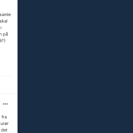
 samle
skal
i
n på
i?)
 fra
 urør
 det