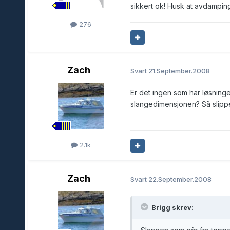
sikkert ok! Husk at avdamping
276
Zach
Svart
21.September.2008
Er det ingen som har løsninge
slangedimensjonen? Så slipp
2.1k
Zach
Svart
22.September.2008
Brigg skrev: