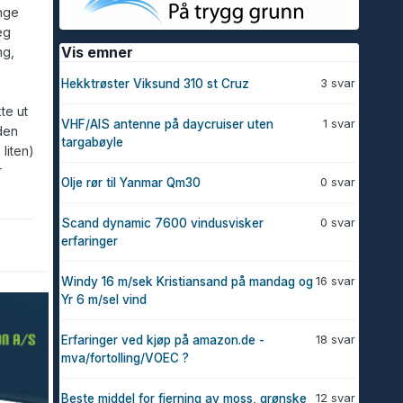
nge
eg
Vis emner
ng,
3 svar
Hekktrøster Viksund 310 st Cruz
te ut
1 svar
VHF/AIS antenne på daycruiser uten
den
targabøyle
liten)
r
0 svar
Olje rør til Yanmar Qm30
0 svar
Scand dynamic 7600 vindusvisker
erfaringer
16 svar
Windy 16 m/sek Kristiansand på mandag og
Yr 6 m/sel vind
18 svar
Erfaringer ved kjøp på amazon.de -
mva/fortolling/VOEC ?
12 svar
Beste middel for fjerning av moss, grønske