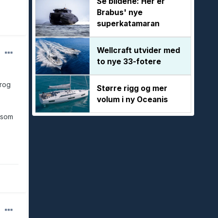
Se bildene: Her er
Brabus' nye
superkatamaran
Wellcraft utvider med
to nye 33-fotere
krog
Større rigg og mer
volum i ny Oceanis
k som