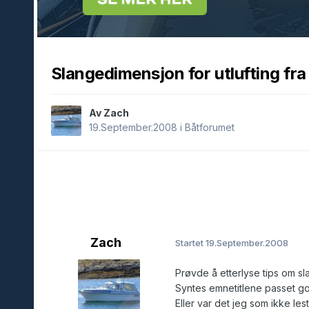
Slangedimensjon for utlufting fra
Av Zach
19.September.2008
i
Båtforumet
Zach
Startet
19.September.2008
Prøvde å etterlyse tips om sl
Syntes emnetitlene passet god
Eller var det jeg som ikke les