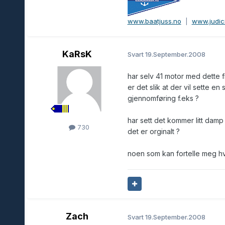
www.baatjuss.no
|
www.judic
KaRsK
Svart
19.September.2008
har selv 41 motor med dette f
er det slik at der vil sette e
gjennomføring f.eks ?
har sett det kommer litt damp 
730
det er orginalt ?
noen som kan fortelle meg hv
Zach
Svart
19.September.2008