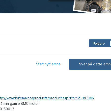
Følgere
Start nytt emne
Svar på dette emn
ttp://www.biltema.no/products/product.asp?iItemId=80945
på min gamle BMC motor.
00-600.-?