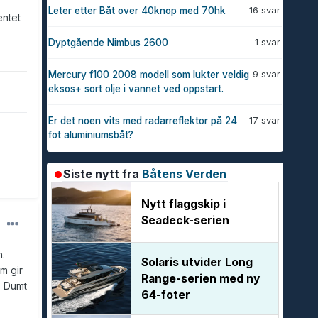
16 svar
Leter etter Båt over 40knop med 70hk
entet
1 svar
Dyptgående Nimbus 2600
9 svar
Mercury f100 2008 modell som lukter veldig
eksos+ sort olje i vannet ved oppstart.
17 svar
Er det noen vits med radarreflektor på 24
fot aluminiumsbåt?
Siste nytt fra
Båtens Verden
Nytt flaggskip i
Seadeck-serien
n.
Solaris utvider Long
m gir
Range-serien med ny
? Dumt
64-foter