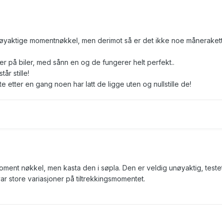
nøyaktige momentnøkkel, men derimot så er det ikke noe måneraket
r på biler, med sånn en og de fungerer helt perfekt..
år stille!
e etter en gang noen har latt de ligge uten og nullstille de!
ment nøkkel, men kasta den i søpla. Den er veldig unøyaktig, teste
r store variasjoner på tiltrekkingsmomentet.