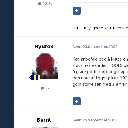
22.2k
"First they ignore you, then th
Hydrox
Svart
23.September.2008
Kan anbefale deg å kjøpe en m
Industrivarekjeden TOOLS plei
å gjøre gode kjøp. Jeg kjøpte
den normalt ligger på ca 600 k
godt størrelsen med 3/8 firkna
2k
Bernt
Svart
23.September.2008