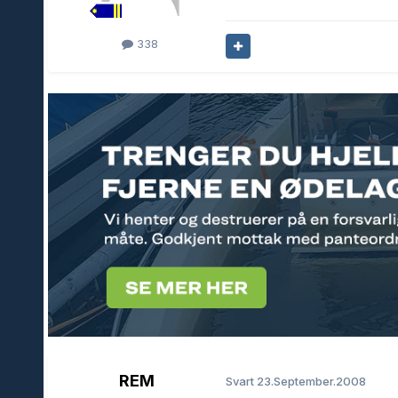
338
REM
Svart
23.September.2008