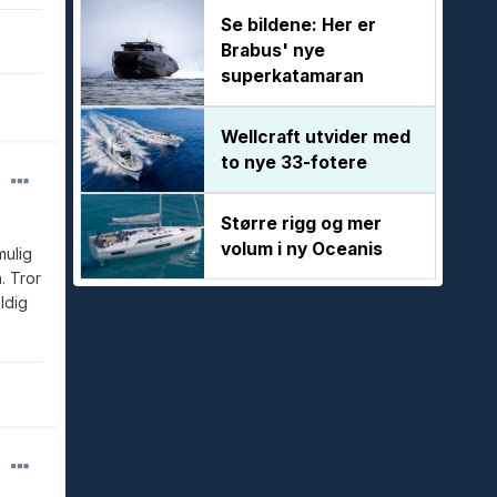
Se bildene: Her er
Brabus' nye
superkatamaran
Wellcraft utvider med
to nye 33-fotere
Større rigg og mer
volum i ny Oceanis
mulig
. Tror
ldig