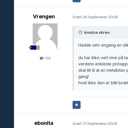
Vrengen
Svart
26.September.2008
knutza skrev:
Hadde selv engang en slik
du har ikke vert inne på 
138
verdens enkleste prinsipp
skal litt til at en metallst
gang!
hvist ikke den er blitt br
ebonita
Svart
27.September.2008