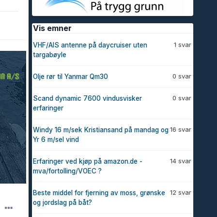
Vis emner
1 svar
VHF/AIS antenne på daycruiser uten
targabøyle
0 svar
Olje rør til Yanmar Qm30
0 svar
Scand dynamic 7600 vindusvisker
erfaringer
16 svar
Windy 16 m/sek Kristiansand på mandag og
Yr 6 m/sel vind
14 svar
Erfaringer ved kjøp på amazon.de -
mva/fortolling/VOEC ?
12 svar
Beste middel for fjerning av moss, grønske
og jordslag på båt?