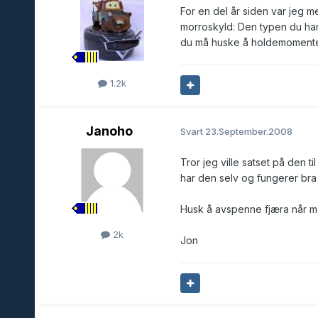
For en del år siden var jeg 
morroskyld: Den typen du har
du må huske å holdemomentet sti
1.2k
Janoho
Svart
23.September.2008
Tror jeg ville satset på den t
har den selv og fungerer bra
Husk å avspenne fjæra når m
2k
Jon