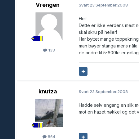
Vrengen
Svart
23.September.2008
Hei!
Dette er ikke verdens mest 
skal skru på heller!
Har byttet mange toppakninge
man bøyer stanga mens nåla st
138
de andre til 5-600kr er ødlagt
knutza
Svart
23.September.2008
Hadde selv engang en slik mo
mot en hazet nøkkel og det va
864