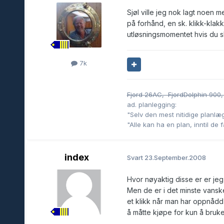
Sjøl ville jeg nok lagt noen 
på forhånd, en sk. klikk-klak
utløsningsmomentet hvis du sk
7k
Fjord 26AC, FjordDolphin 900,
ad. planlegging:
"Selv den mest nitidige planlæg
"Alle kan ha en plan, inntil de 
index
Svart
23.September.2008
Hvor nøyaktig disse er er jeg 
Men de er i det minste vansk
et klikk når man har oppnådd
å måtte kjøpe for kun å bruke