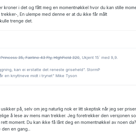
mer kroner i det og fått meg en momentnøkkel hvor du kan stille mom
k trekker-, En ulempe med denne er at du ikke får målt
ulle trenge det.
 Princess 35,
Fairline 43 Fly, HIghField 320
, Ukjent 15´ med 9,9.
gning, kan ei erstatte det reneste griseheld". StormP
får en knyttneve midt i trynet" Mike Tyson
usikker på, selv om jeg naturlig nok er litt skeptisk når jeg ser prise
elige å lese av mens man trekker. Jeg foretrekker den versjonen so
 rett moment. Du kan ikke få lånt deg en momentnøkkel av noen da
 den en gang...