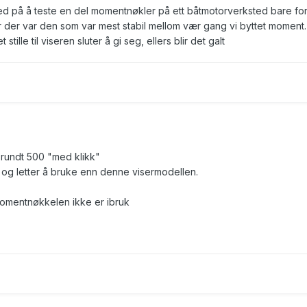
med på å teste en del momentnøkler på ett båtmotorverksted bare fo
 der var den som var mest stabil mellom vær gang vi byttet moment
lle til viseren sluter å gi seg, ellers blir det galt
il rundt 500 "med klikk"
 og letter å bruke enn denne visermodellen.
omentnøkkelen ikke er ibruk