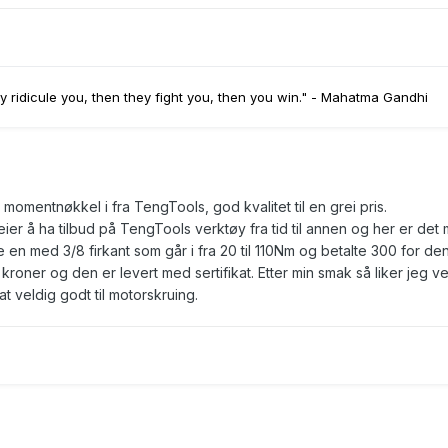
ey ridicule you, then they fight you, then you win." - Mahatma Gandhi
omentnøkkel i fra TengTools, god kvalitet til en grei pris.
er å ha tilbud på TengTools verktøy fra tid til annen og her er det 
 en med 3/8 firkant som går i fra 20 til 110Nm og betalte 300 for den
roner og den er levert med sertifikat. Etter min smak så liker jeg ve
t veldig godt til motorskruing.