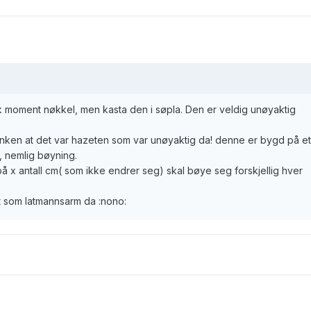
 moment nøkkel, men kasta den i søpla. Den er veldig unøyaktig
tanken at det var hazeten som var unøyaktig da! denne er bygd på et
, nemlig bøyning.
av på x antall cm( som ikke endrer seg) skal bøye seg forskjellig hver
ukt som latmannsarm da :nono: