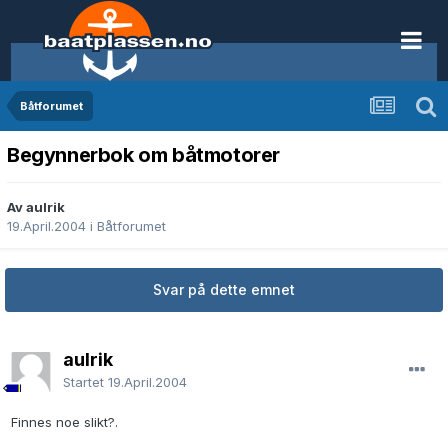
Båtforumet
Begynnerbok om båtmotorer
Av aulrik
19.April.2004
i
Båtforumet
Svar på dette emnet
aulrik
Startet
19.April.2004
Finnes noe slikt?.