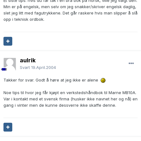
Et siste tips: hvis du får tak i en bra bok på norsk, ville jeg valgt den.
Min er på engelsk, men selv om jeg snakker/skriver engelsk daglig,
slet jeg litt med fagutrykkene. Det går raskere hvis man slipper å slå
opp i teknisk ordbok.
aulrik
Svart
19.April.2004
Takker for svar. Godt å høre at jeg ikke er alene
Noe tips til hvor jeg får kjøpt en verkstedshåndbok til Marne MB10A.
Var i kontakt med et svensk firma (husker ikke navnet her og nå) en
gang i vinter men de kunne dessverre ikke skaffe denne.