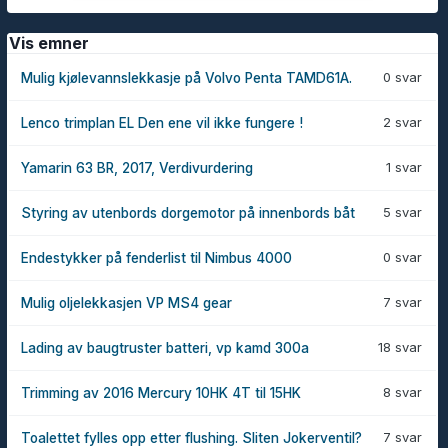
Vis emner
0 svar
Mulig kjølevannslekkasje på Volvo Penta TAMD61A.
2 svar
Lenco trimplan EL Den ene vil ikke fungere !
1 svar
Yamarin 63 BR, 2017, Verdivurdering
5 svar
Styring av utenbords dorgemotor på innenbords båt
0 svar
Endestykker på fenderlist til Nimbus 4000
7 svar
Mulig oljelekkasjen VP MS4 gear
18 svar
Lading av baugtruster batteri, vp kamd 300a
8 svar
Trimming av 2016 Mercury 10HK 4T til 15HK
7 svar
Toalettet fylles opp etter flushing. Sliten Jokerventil?