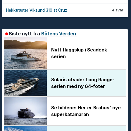
4 svar
Hekktrøster Viksund 310 st Cruz
Siste nytt fra
Båtens Verden
Nytt flaggskip i Seadeck-
serien
Solaris utvider Long Range-
serien med ny 64-foter
Se bildene: Her er Brabus' nye
superkatamaran