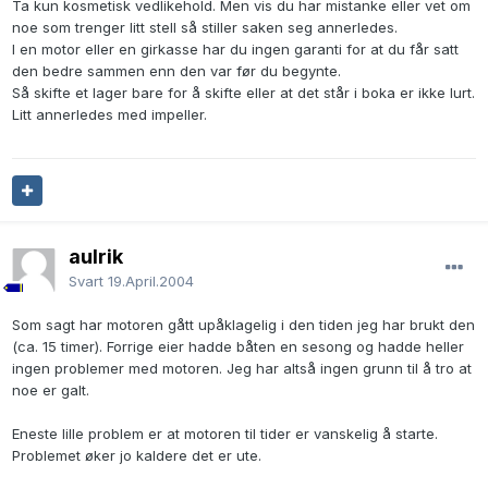
Ta kun kosmetisk vedlikehold. Men vis du har mistanke eller vet om
noe som trenger litt stell så stiller saken seg annerledes.
I en motor eller en girkasse har du ingen garanti for at du får satt
den bedre sammen enn den var før du begynte.
Så skifte et lager bare for å skifte eller at det står i boka er ikke lurt.
Litt annerledes med impeller.
aulrik
Svart
19.April.2004
Som sagt har motoren gått upåklagelig i den tiden jeg har brukt den
(ca. 15 timer). Forrige eier hadde båten en sesong og hadde heller
ingen problemer med motoren. Jeg har altså ingen grunn til å tro at
noe er galt.
Eneste lille problem er at motoren til tider er vanskelig å starte.
Problemet øker jo kaldere det er ute.