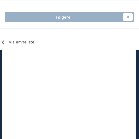
Følgere
0
Vis emneliste