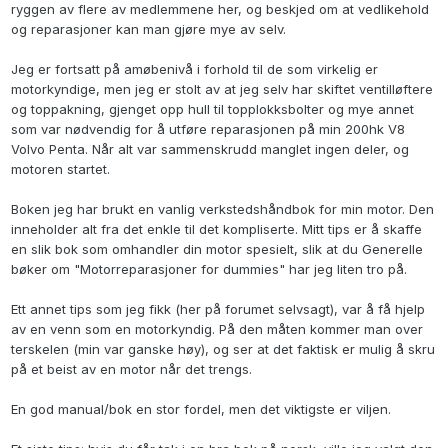
ryggen av flere av medlemmene her, og beskjed om at vedlikehold
og reparasjoner kan man gjøre mye av selv.
Jeg er fortsatt på amøbenivå i forhold til de som virkelig er
motorkyndige, men jeg er stolt av at jeg selv har skiftet ventilløftere
og toppakning, gjenget opp hull til topplokksbolter og mye annet
som var nødvendig for å utføre reparasjonen på min 200hk V8
Volvo Penta. Når alt var sammenskrudd manglet ingen deler, og
motoren startet.
Boken jeg har brukt en vanlig verkstedshåndbok for min motor. Den
inneholder alt fra det enkle til det kompliserte. Mitt tips er å skaffe
en slik bok som omhandler din motor spesielt, slik at du Generelle
bøker om "Motorreparasjoner for dummies" har jeg liten tro på.
Ett annet tips som jeg fikk (her på forumet selvsagt), var å få hjelp
av en venn som en motorkyndig. På den måten kommer man over
terskelen (min var ganske høy), og ser at det faktisk er mulig å skru
på et beist av en motor når det trengs.
En god manual/bok en stor fordel, men det viktigste er viljen.