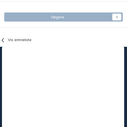
Følgere
0
Vis emneliste