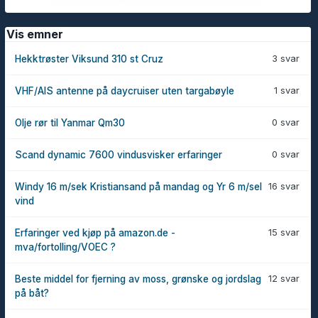
Vis emner
3 svar
Hekktrøster Viksund 310 st Cruz
1 svar
VHF/AIS antenne på daycruiser uten targabøyle
0 svar
Olje rør til Yanmar Qm30
0 svar
Scand dynamic 7600 vindusvisker erfaringer
16 svar
Windy 16 m/sek Kristiansand på mandag og Yr 6 m/sel
vind
15 svar
Erfaringer ved kjøp på amazon.de -
mva/fortolling/VOEC ?
12 svar
Beste middel for fjerning av moss, grønske og jordslag
på båt?