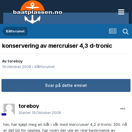
Båtforumet
konservering av mercruiser 4,3 d-tronic
Av toreboy
19.Oktober.2008
i
Båtforumet
Svar på dette emnet
toreboy
Startet
19.Oktober.2008
hei, har kjøpt meg en båt i vår med mercruiser 4,2 d-tronic 300. nå
er det tid for opplag. har noen der ute en real beskrivelse av