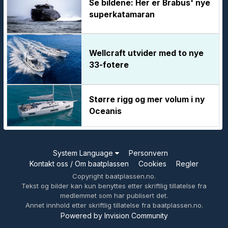
Se bildene: Her er Brabus' nye
superkatamaran
Wellcraft utvider med to nye
33-fotere
Større rigg og mer volum i ny
Oceanis
System Language
Personvern
Kontakt oss / Om baatplassen
Cookies
Regler
Copyright baatplassen.no.
Tekst og bilder kan kun benyttes etter skriftlig tillatelse fra
medlemmet som har publisert det.
Annet innhold etter skriftlig tillatelse fra baatplassen.no.
Powered by Invision Community