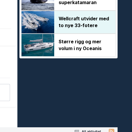
superkatamaran
Wellcraft utvider med
to nye 33-fotere
Større rigg og mer
volum i ny Oceanis
All aktivitet