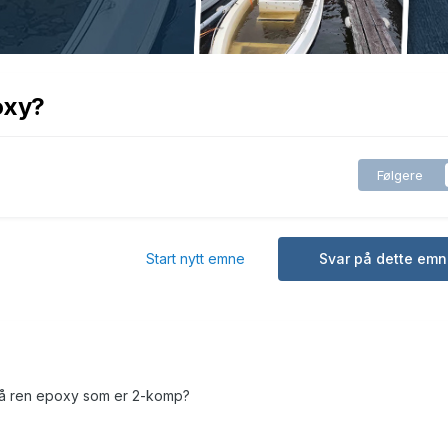
oxy?
Følgere
Start nytt emne
Svar på dette emn
på ren epoxy som er 2-komp?