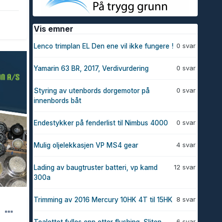
Vis emner
0 svar
Lenco trimplan EL Den ene vil ikke fungere !
0 svar
Yamarin 63 BR, 2017, Verdivurdering
0 svar
Styring av utenbords dorgemotor på
innenbords båt
0 svar
Endestykker på fenderlist til Nimbus 4000
4 svar
Mulig oljelekkasjen VP MS4 gear
12 svar
Lading av baugtruster batteri, vp kamd
300a
8 svar
Trimming av 2016 Mercury 10HK 4T til 15HK
6 svar