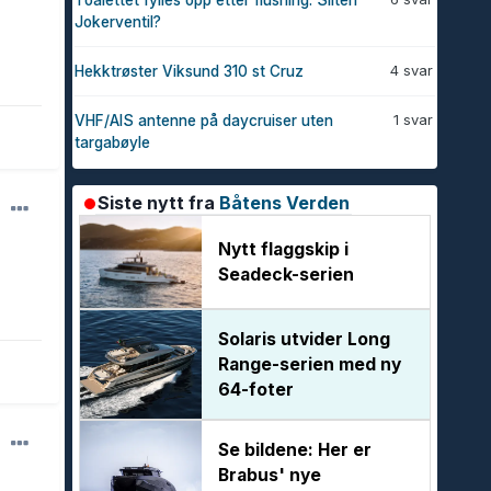
Toalettet fylles opp etter flushing. Sliten
Jokerventil?
4 svar
Hekktrøster Viksund 310 st Cruz
1 svar
VHF/AIS antenne på daycruiser uten
targabøyle
Siste nytt fra
Båtens Verden
Nytt flaggskip i
Seadeck-serien
Solaris utvider Long
Range-serien med ny
64-foter
Se bildene: Her er
Brabus' nye