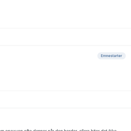
Emnestarter
 epoxyen ofte danner når den herder, ellers biter det ikke.