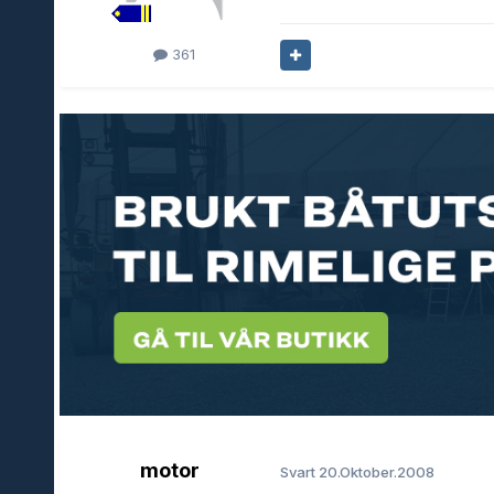
361
motor
Svart
20.Oktober.2008