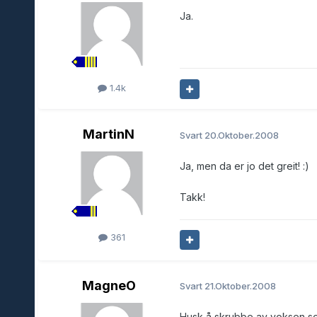
Ja.
1.4k
MartinN
Svart
20.Oktober.2008
Ja, men da er jo det greit! :)
Takk!
361
MagneO
Svart
21.Oktober.2008
Husk å skrubbe av voksen som