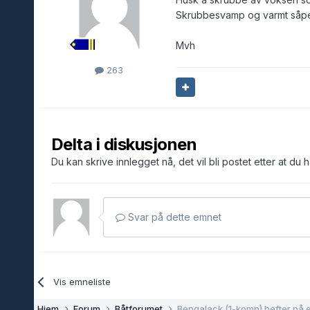
Skrubbesvamp og varmt såpeva
Mvh
263
Delta i diskusjonen
Du kan skrive innlegget nå, det vil bli postet etter at du 
Svar på dette emnet
Vis emneliste
Hjem
Forum
Båtforumet
Bengalack (1-komp) hefter på 