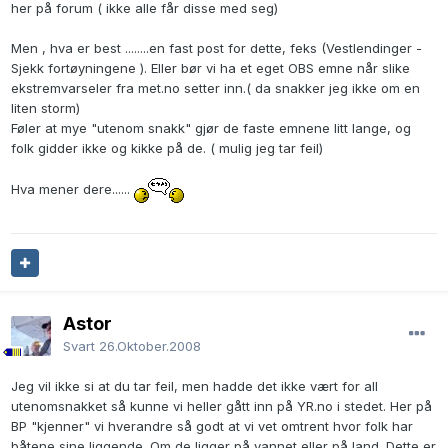
her på forum ( ikke alle får disse med seg)
Men , hva er best ........en fast post for dette, feks (Vestlendinger -
Sjekk fortøyningene ). Eller bør vi ha et eget OBS emne når slike
ekstremvarseler fra met.no setter inn.( da snakker jeg ikke om en
liten storm)
Føler at mye "utenom snakk" gjør de faste emnene litt lange, og
folk gidder ikke og kikke på de. ( mulig jeg tar feil)
Hva mener dere......
Astor
Svart
26.Oktober.2008
Jeg vil ikke si at du tar feil, men hadde det ikke vært for all
utenomsnakket så kunne vi heller gått inn på YR.no i stedet. Her på
BP "kjenner" vi hverandre så godt at vi vet omtrent hvor folk har
båtene sine liggende. Om de ligger på vannet eller på land. Dette er