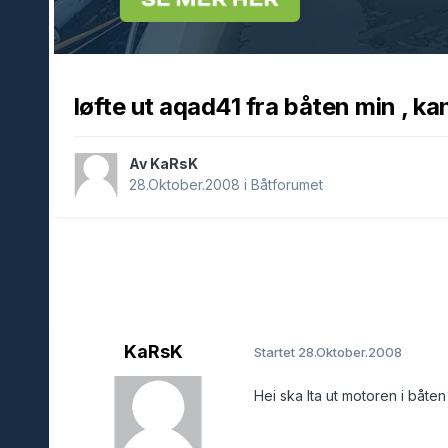
løfte ut aqad41 fra båten min , k
Av KaRsK
28.Oktober.2008
i
Båtforumet
KaRsK
Startet
28.Oktober.2008
Hei ska lta ut motoren i båten 