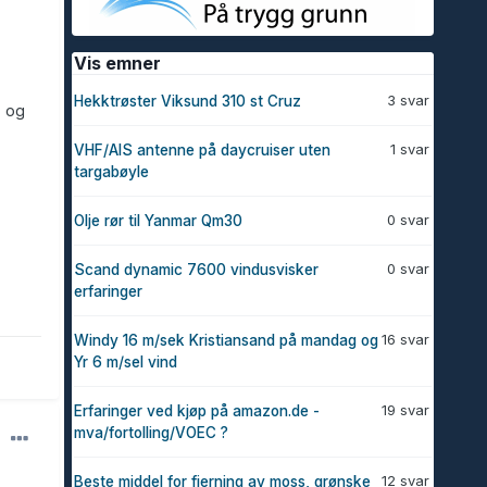
Vis emner
3 svar
Hekktrøster Viksund 310 st Cruz
) og
1 svar
VHF/AIS antenne på daycruiser uten
targabøyle
0 svar
Olje rør til Yanmar Qm30
0 svar
Scand dynamic 7600 vindusvisker
erfaringer
16 svar
Windy 16 m/sek Kristiansand på mandag og
Yr 6 m/sel vind
19 svar
Erfaringer ved kjøp på amazon.de -
mva/fortolling/VOEC ?
12 svar
Beste middel for fjerning av moss, grønske