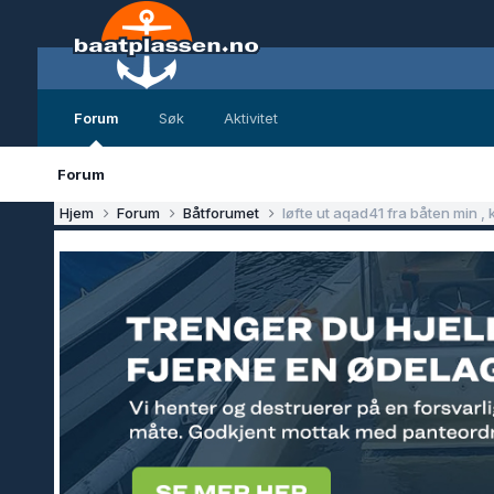
Forum
Søk
Aktivitet
Forum
Hjem
Forum
Båtforumet
løfte ut aqad41 fra båten min ,