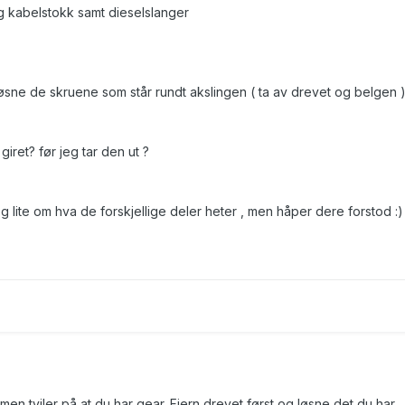
og kabelstokk samt dieselslanger
 løsne de skruene som står rundt akslingen ( ta av drevet og belgen 
giret? før jeg tar den ut ?
 lite om hva de forskjellige deler heter , men håper dere forstod :)
men tviler på at du har gear. Fjern drevet først og løsne det du har