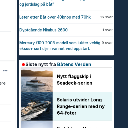
og jordslag på båt?
16 svar
Leter etter Båt over 40knop med 70hk
1 svar
Dyptgående Nimbus 2600
9 svar
Mercury f100 2008 modell som lukter veldig
eksos+ sort olje i vannet ved oppstart.
Siste nytt fra
Båtens Verden
Nytt flaggskip i
Seadeck-serien
være
Solaris utvider Long
Range-serien med ny
64-foter