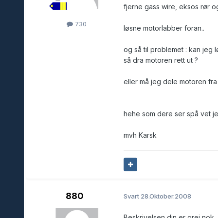
fjerne gass wire, eksos rør 
730
løsne motorlabber foran..
og så til problemet : kan jeg
så dra motoren rett ut ?
eller må jeg dele motoren fra 
hehe som dere ser spå vet jeg
mvh Karsk
880
Svart
28.Oktober.2008
Beskrivelsen din er grei nok, 