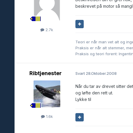
beskrevet på motor så mangle
2.7k
Teori er når man vet alt og in
Praksis er når alt stemmer, men
Praksis og teori forent: Ingent
Ribtjenester
Svart
28.Oktober.2008
Når du tar av drevet sitter d
og løfte den rett ut.
Lykke til
1.6k