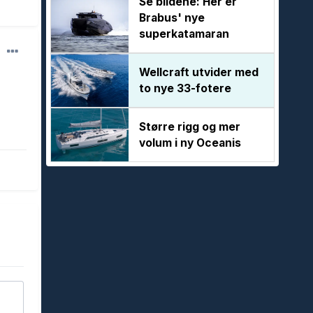
Se bildene: Her er
Brabus' nye
superkatamaran
Wellcraft utvider med
to nye 33-fotere
Større rigg og mer
volum i ny Oceanis