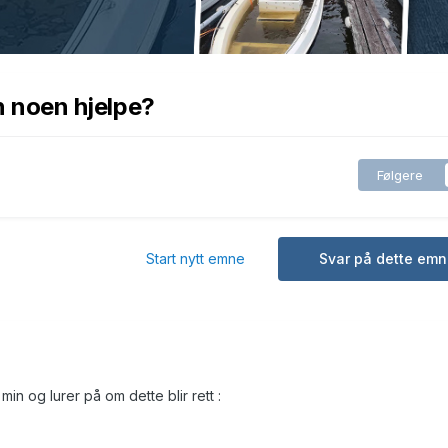
an noen hjelpe?
Følgere
Start nytt emne
Svar på dette emn
min og lurer på om dette blir rett :