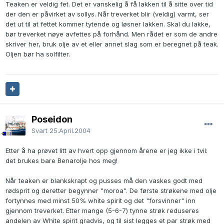
Teaken er veldig fet. Det er vanskelig å få lakken til å sitte over tid
der den er påvirket av sollys. Når treverket blir (veldig) varmt, ser
det ut til at fettet kommer tytende og løsner lakken. Skal du lakke,
bør treverket nøye avfettes på forhånd. Men rådet er som de andre
skriver her, bruk olje av et eller annet slag som er beregnet på teak.
Oljen bør ha solfilter.
Poseidon
Svart
25.April.2004
Etter å ha prøvet litt av hvert opp gjennom årene er jeg ikke i tvil:
det brukes bare Benarolje hos meg!
Når teaken er blankskrapt og pusses må den vaskes godt med
rødsprit og deretter begynner "moroa". De første strøkene med olje
fortynnes med minst 50% white spirit og det "forsvinner" inn
gjennom treverket. Etter mange (5-6-7) tynne strøk reduseres
andelen av White spirit gradvis, og til sist legges et par strøk med