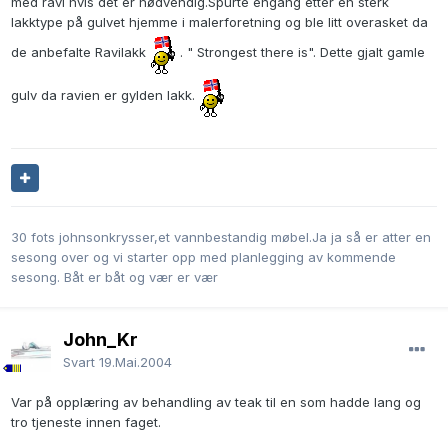
med ravi hvis det er nødvendig.Spurte engang etter en sterk
lakktype på gulvet hjemme i malerforetning og ble litt overasket da
de anbefalte Ravilakk
. " Strongest there is". Dette gjalt gamle
gulv da ravien er gylden lakk.
30 fots johnsonkrysser,et vannbestandig møbel.Ja ja så er atter en
sesong over og vi starter opp med planlegging av kommende
sesong. Båt er båt og vær er vær
John_Kr
Svart
19.Mai.2004
Var på opplæring av behandling av teak til en som hadde lang og
tro tjeneste innen faget.