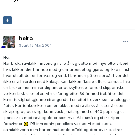
heira
Svart
19.Mai.2004
Hei.
Har brukt ravilakk innvendig i alle år og dette med mye etterarbeid
hvis lakken dør har noe med grunnarbeidet og gjøre, og ikke minst
hvor utsatt det er for vær og vind. I brønnen på en seilbåt hvor det
ikke er all verden med kalesje kan lakken flasse oftere uansett hva
en bruker,men innvendig under beskyttende forhold slipper ikke
verken lakk eller oljer. Min erfaring etter 30 år med trebåt er det
kunn fuktighet ,gjennomtrengende i umettet treverk som ødelegger
flater. Har teakdørker som er lakket med ravilakk år etter år uten
skraping og pussing, kunn vask ,matting med et 400 papir og et
glansstrøk med ravi og de er som nye. Alle små og store riper
forsvinner
. På innredningen ellers vasker vi med sterkt
salmiakkvann som har en mattende effekt og drar over et strøk