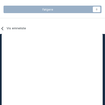
Følgere
0
Vis emneliste