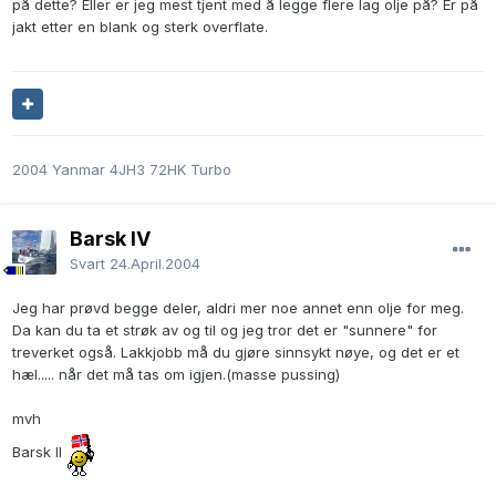
på dette? Eller er jeg mest tjent med å legge flere lag olje på? Er på
jakt etter en blank og sterk overflate.
2004 Yanmar 4JH3 72HK Turbo
Barsk IV
Svart
24.April.2004
Jeg har prøvd begge deler, aldri mer noe annet enn olje for meg.
Da kan du ta et strøk av og til og jeg tror det er "sunnere" for
treverket også. Lakkjobb må du gjøre sinnsykt nøye, og det er et
hæl..... når det må tas om igjen.(masse pussing)
mvh
Barsk II