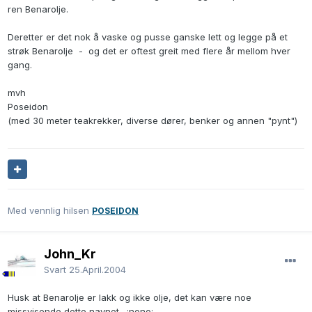
ren Benarolje.
Deretter er det nok å vaske og pusse ganske lett og legge på et
strøk Benarolje - og det er oftest greit med flere år mellom hver
gang.
mvh
Poseidon
(med 30 meter teakrekker, diverse dører, benker og annen "pynt")
Med vennlig hilsen
POSEIDON
John_Kr
Svart
25.April.2004
Husk at Benarolje er lakk og ikke olje, det kan være noe
missvisende dette navnet. :nono: