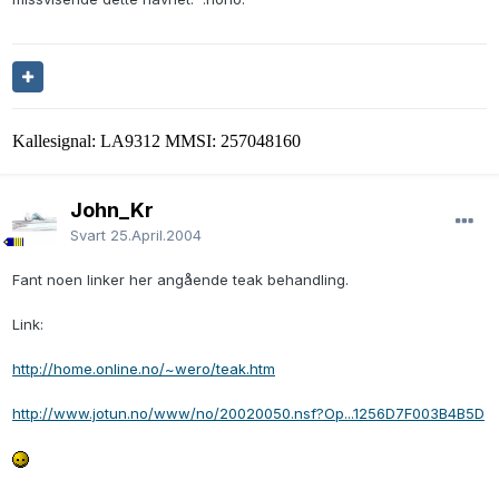
Kallesignal: LA9312 MMSI: 257048160
John_Kr
Svart
25.April.2004
Fant noen linker her angående teak behandling.
Link:
http://home.online.no/~wero/teak.htm
http://www.jotun.no/www/no/20020050.nsf?Op...1256D7F003B4B5D