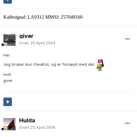
Kallesignal: LA9312 MMSI: 257048160
giver
Svart
25.April.2004
Hei
Jeg bruker kun Owatrol, og er fornøyd med det.
mvh
giver
Hulda
Svart
25.April.2004