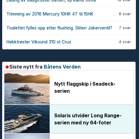
Lading av baugtruster batteri, vp kamd 300a
8 svar
Trimming av 2016 Mercury 10HK 4T til 15HK
7 svar
Toalettet fylles opp etter flushing. Sliten Jokerventil?
4 svar
Hekktrøster Viksund 310 st Cruz
Siste nytt fra
Båtens Verden
Nytt flaggskip i Seadeck-
serien
Solaris utvider Long Range-
serien med ny 64-foter