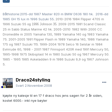
Båthistorie:2015-dd 1987 Master 820 m BMW D636 180 hk. 2016-dd
1985 GH 15 lux m 1996 Suzuki 55
.
2010-2016 1984 Flipper 470S m
1996 Suzuki 55
.
2009-2015 1981 Scand Classic
og 1996 Johnson 35
25 m Sabb Status Marine 42 hk. 2005-2010: 1982 With 2000 CC
Dromedille m
2005 Yamaha 130,
1989 Yamaha 140 og
1983 Yamaha
75. 2001-2005 1991 Flipper Flash m
1989 Yamaha 140
,
1986 Yamaha
175 og
1987 Suzuki 115. 1999-2004 1978 Selco 16 Selstar m 1984
Evinrude 60, 1998 - 2001 1987 Finnsport 420R med 1991 Mercury 50,
1995-1998 1975 Skibsplast 14 m
1980 Suzuki 50
og 1967 Mercury 50.
1985 - 1995 1985 Askeladden 9 m
1986 Suzuki 9,9 og
1967 Johnson
5.
Draco24styling
Svart
2.November.2008
kjøpte ny kalesje til en 17 f draco hos jens sagen for 2 år siden,
kostet 6000.- inkl nye bøyler