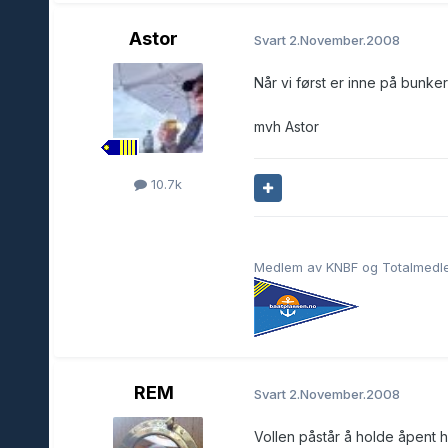
Astor
Svart
2.November.2008
Når vi først er inne på bunker
mvh Astor
10.7k
Medlem av KNBF og Totalmedlem
REM
Svart
2.November.2008
Vollen påstår å holde åpent he