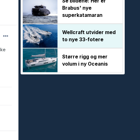
Se bildene: Her er
Brabus' nye
superkatamaran
Wellcraft utvider med
to nye 33-fotere
kke
Større rigg og mer
volum i ny Oceanis