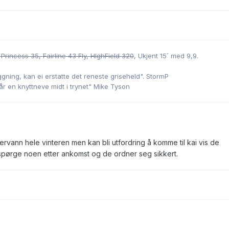
 Princess 35,
Fairline 43 Fly, HIghField 320
, Ukjent 15´ med 9,9.
gning, kan ei erstatte det reneste griseheld". StormP
får en knyttneve midt i trynet" Mike Tyson
ervann hele vinteren men kan bli utfordring å komme til kai vis de
 spørge noen etter ankomst og de ordner seg sikkert.