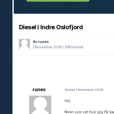
Diesel i Indre Oslofjord
Av runes
1.November.2008
i
Båtforumet
runes
Startet
1.November.2008
Hoi,
Noen som vet hvor jeg får kjøp