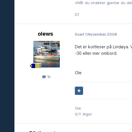
«Når du snakker gjentar du det
D1
olews
Svart
1.November.2008
Det er kortleser på Lindøya. V
-30 eller mer ombord.
Ole
1k
Ole
S/Y Algol