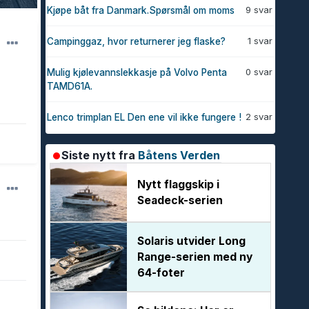
9 svar
Kjøpe båt fra Danmark.Spørsmål om moms
1 svar
Campinggaz, hvor returnerer jeg flaske?
0 svar
Mulig kjølevannslekkasje på Volvo Penta
TAMD61A.
2 svar
Lenco trimplan EL Den ene vil ikke fungere !
Siste nytt fra
Båtens Verden
Nytt flaggskip i
Seadeck-serien
Solaris utvider Long
Range-serien med ny
64-foter