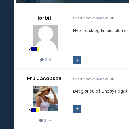
torbit
Svart
1.November.2008
Hvor fersk og fin dieselen er 
219
Fru Jacobsen
Svart
1.November.2008
Det gjør du på Lindøya også 
3.2k