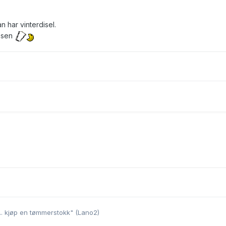
n har vinterdisel.
ssen
.... kjøp en tømmerstokk" (Lano2)