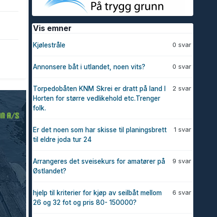
Vis emner
0 svar
Kjølestråle
0 svar
Annonsere båt i utlandet, noen vits?
2 svar
Torpedobåten KNM Skrei er dratt på land I
Horten for større vedlikehold etc.Trenger
folk.
1 svar
Er det noen som har skisse til planingsbrett
til eldre joda tur 24
9 svar
Arrangeres det sveisekurs for amatører på
Østlandet?
6 svar
hjelp til kriterier for kjøp av seilbåt mellom
26 og 32 fot og pris 80- 150000?