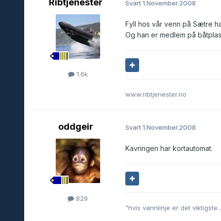
Ribtjenester
Svart
1.November.2008
Fyll hos vår venn på Sætre ha
Og han er medlem på båtpla
1.6k
www.ribtjenester.no
oddgeir
Svart
1.November.2008
Kavringen har kortautomat.
829
"hvis vannlinje er det viktigste