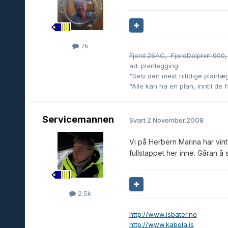
7k
Fjord 26AC, FjordDolphin 900,
ad. planlegging:
"Selv den mest nitidige planlæg
"Alle kan ha en plan, inntil de 
Servicemannen
Svart
2.November.2008
Vi på Herbern Marina har vint
fullstappet her inne. Gåran å
2.5k
http://www.isbater.no
http://www.kabola.is