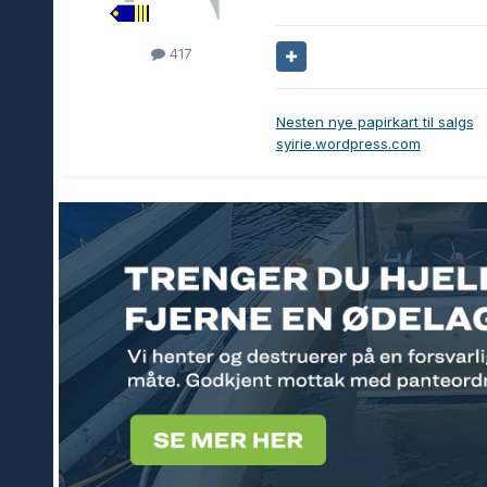
417
Nesten nye papirkart til salgs
syirie.wordpress.com