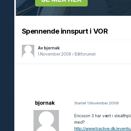
Spennende innspurt i VOR
Av bjornak
1.November.2008
i
Båtforumet
bjornak
Startet
1.November.2008
Ericsson 3 har vært i stealthp
med?
http://www.traclive.dk/even