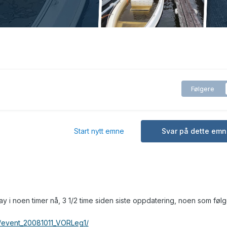
Følgere
Start nytt emne
Svar på dette emn
lay i noen timer nå, 3 1/2 time siden siste oppdatering, noen som følg
ts/event_20081011_VORLeg1/