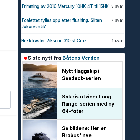
8 svar
Trimming av 2016 Mercury 10HK 4T til 15HK
7 svar
Toalettet fylles opp etter flushing. Sliten
Jokerventil?
4 svar
Hekktrøster Viksund 310 st Cruz
Siste nytt fra
Båtens Verden
Nytt flaggskip i
Seadeck-serien
Solaris utvider Long
Range-serien med ny
64-foter
Se bildene: Her er
Brabus' nye