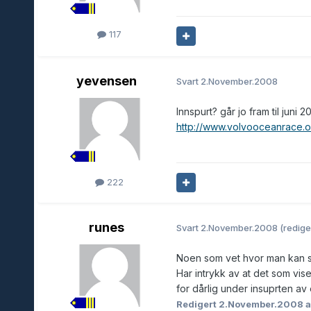
117
yevensen
Svart
2.November.2008
Innspurt? går jo fram til juni 
http://www.volvooceanrace.o
222
runes
Svart
2.November.2008
(redige
Noen som vet hvor man kan s
Har intrykk av at det som vise
for dårlig under insuprten av
Redigert
2.November.2008
a