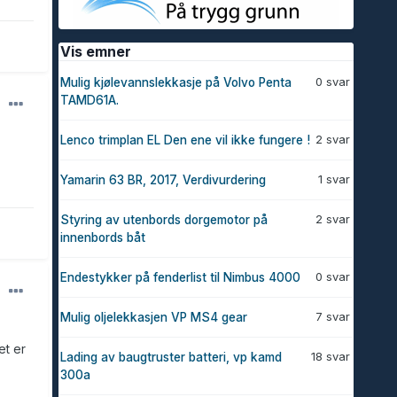
Vis emner
0 svar
Mulig kjølevannslekkasje på Volvo Penta
TAMD61A.
2 svar
Lenco trimplan EL Den ene vil ikke fungere !
1 svar
Yamarin 63 BR, 2017, Verdivurdering
2 svar
Styring av utenbords dorgemotor på
innenbords båt
0 svar
Endestykker på fenderlist til Nimbus 4000
7 svar
Mulig oljelekkasjen VP MS4 gear
et er
18 svar
Lading av baugtruster batteri, vp kamd
300a