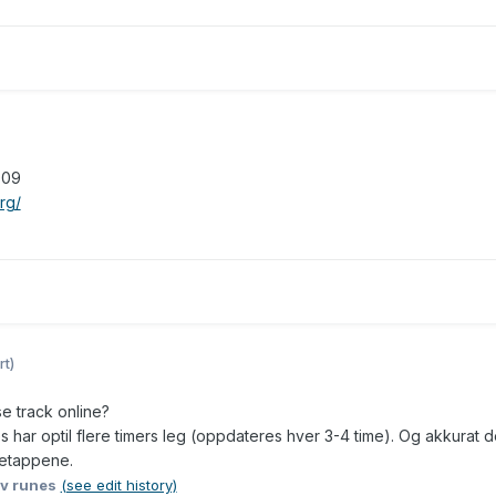
2009
rg/
rt)
e track online?
s har optil flere timers leg (oppdateres hver 3-4 time). Og akkurat d
 etappene.
v runes
(see edit history)