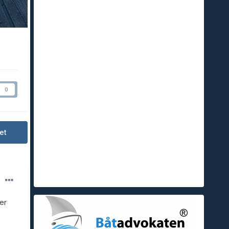
0
et
er