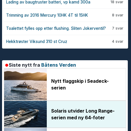
18 svar
Lading av baugtruster batteri, vp kamd 300a
8 svar
Trimming av 2016 Mercury 10HK 4T til 15HK
7 svar
Toalettet fylles opp etter flushing. Sliten Jokerventil?
4 svar
Hekktrøster Viksund 310 st Cruz
Siste nytt fra
Båtens Verden
Nytt flaggskip i Seadeck-
serien
Solaris utvider Long Range-
serien med ny 64-foter