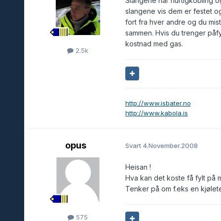
Slangene har hurtigkobling o
slangene vis dem er festet og
fort fra hver andre og du mi
sammen. Hvis du trenger påfyl
kostnad med gas.
2.5k
http://www.isbater.no
http://www.kabola.is
opus
Svart
4.November.2008
Heisan !
Hva kan det koste få fylt på 
Tenker på om f.eks en kjølet
575