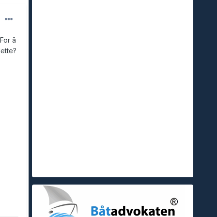
 For å
dette?