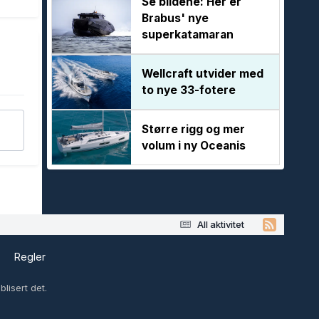
Se bildene: Her er
Brabus' nye
superkatamaran
Wellcraft utvider med
to nye 33-fotere
Større rigg og mer
volum i ny Oceanis
All aktivitet
s
Regler
lisert det.