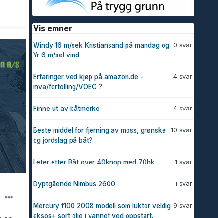
Vis emner
0 svar
Windy 16 m/sek Kristiansand på mandag og
Yr 6 m/sel vind
4 svar
Erfaringer ved kjøp på amazon.de -
mva/fortolling/VOEC ?
4 svar
Finne ut av båtmerke
10 svar
Beste middel for fjerning av moss, grønske
og jordslag på båt?
1 svar
Leter etter Båt over 40knop med 70hk
1 svar
Dyptgående Nimbus 2600
9 svar
Mercury f100 2008 modell som lukter veldig
eksos+ sort olje i vannet ved oppstart.