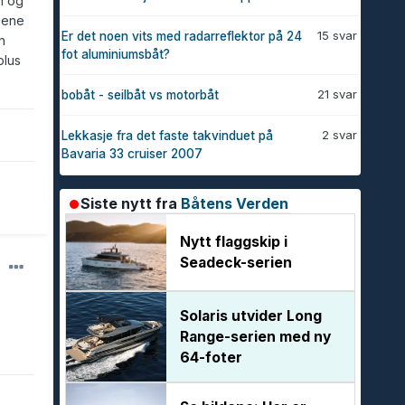
n og
ngene
15 svar
Er det noen vits med radarreflektor på 24
n
fot aluminiumsbåt?
plus
21 svar
bobåt - seilbåt vs motorbåt
2 svar
Lekkasje fra det faste takvinduet på
Bavaria 33 cruiser 2007
Siste nytt fra
Båtens Verden
Nytt flaggskip i
Seadeck-serien
Solaris utvider Long
Range-serien med ny
64-foter