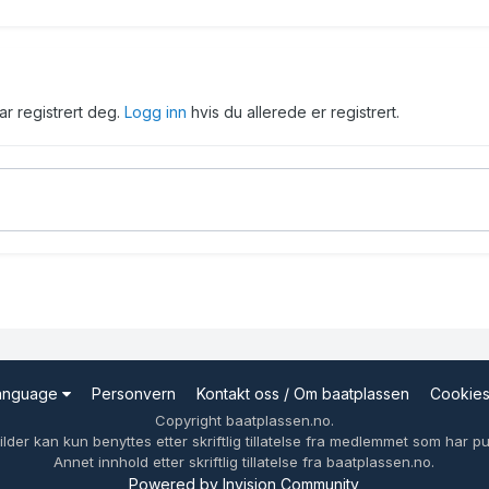
har registrert deg.
Logg inn
hvis du allerede er registrert.
Language
Personvern
Kontakt oss / Om baatplassen
Cookie
Copyright baatplassen.no.
ilder kan kun benyttes etter skriftlig tillatelse fra medlemmet som har pub
Annet innhold etter skriftlig tillatelse fra baatplassen.no.
Powered by Invision Community