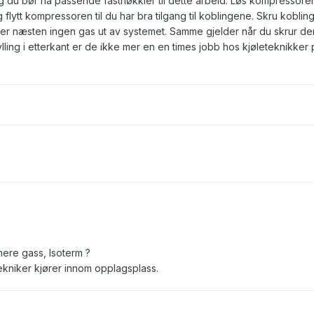
g du bør ha passende fastnøkkler til dette arbeid. Løs kompressore
 flytt kompressoren til du har bra tilgang til koblingene. Skru kobli
ster næsten ingen gas ut av systemet. Samme gjelder når du skrur de
ling i etterkant er de ikke mer en en times jobb hos kjøleteknikker 
mere gass, Isoterm ?
ekniker kjører innom opplagsplass.