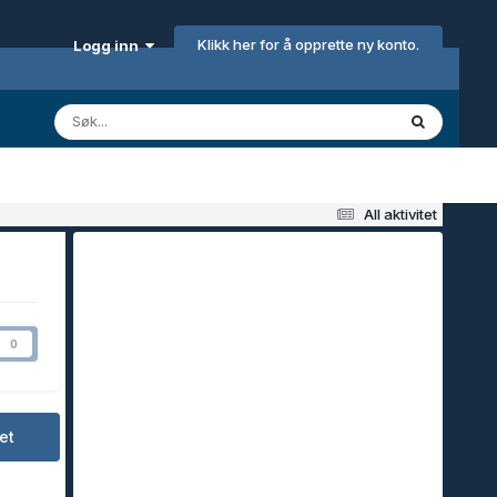
Klikk her for å opprette ny konto.
Logg inn
All aktivitet
0
et