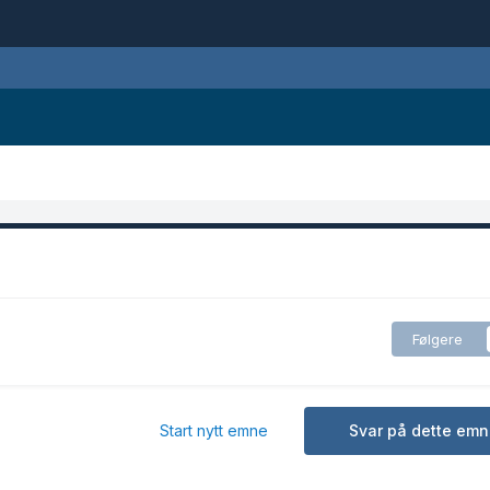
Følgere
Start nytt emne
Svar på dette emn