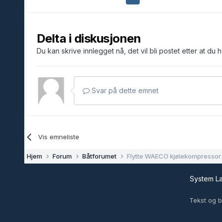
Delta i diskusjonen
Du kan skrive innlegget nå, det vil bli postet etter at du 
Svar på dette emnet
Vis emneliste
Hjem
Forum
Båtforumet
Flytte WAECO kjølekompressor
System 
Tekst og b