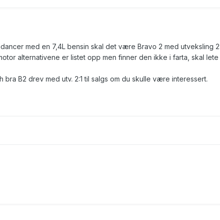
ndancer med en 7,4L bensin skal det være Bravo 2 med utveksling 2:
or alternativene er listet opp men finner den ikke i farta, skal lete lit
h bra B2 drev med utv. 2:1 til salgs om du skulle være interessert.