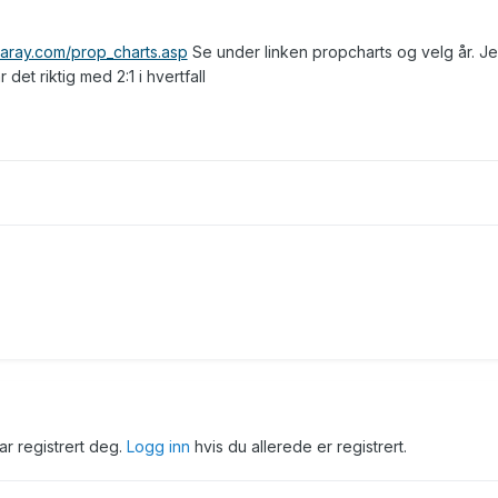
earay.com/prop_charts.asp
Se under linken propcharts og velg år. Je
det riktig med 2:1 i hvertfall
har registrert deg.
Logg inn
hvis du allerede er registrert.