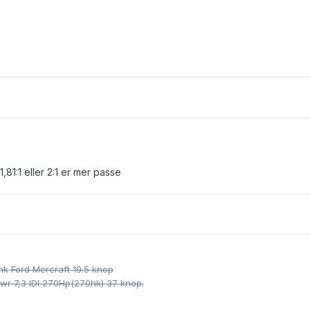
1,81:1 eller 2:1 er mer passe
hk Ford Mercraft 19.5 knop
owr 7,3 IDI 270Hp(270hk) 37 knop.