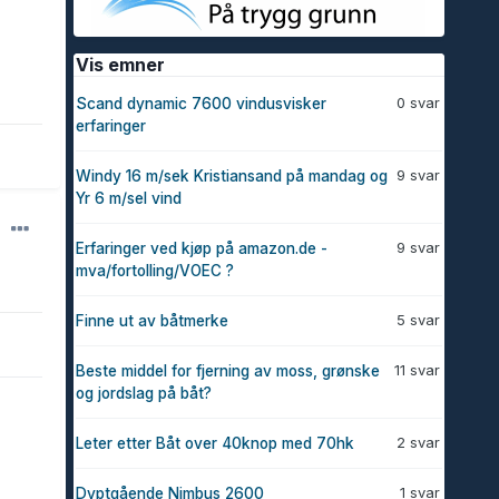
Vis emner
0 svar
Scand dynamic 7600 vindusvisker
erfaringer
9 svar
Windy 16 m/sek Kristiansand på mandag og
Yr 6 m/sel vind
9 svar
Erfaringer ved kjøp på amazon.de -
mva/fortolling/VOEC ?
5 svar
Finne ut av båtmerke
11 svar
Beste middel for fjerning av moss, grønske
og jordslag på båt?
2 svar
Leter etter Båt over 40knop med 70hk
1 svar
Dyptgående Nimbus 2600