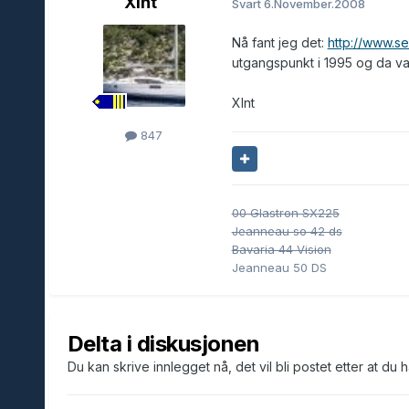
Xlnt
Svart
6.November.2008
Nå fant jeg det:
http://www.s
utgangspunkt i 1995 og da var 
Xlnt
847
00 Glastron SX225
Jeanneau so 42 ds
Bavaria 44 Vision
Jeanneau 50 DS
Delta i diskusjonen
Du kan skrive innlegget nå, det vil bli postet etter at du 