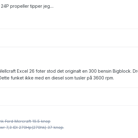
4P propeller tipper jeg....
ellcraft Excel 26 foter stod det originalt en 300 bensin Bigblock. Dr
 Dette funket ikke med en diesel som tusler på 3600 rpm.
hk Ford Mercraft 19.5 knop
owr 7,3 IDI 270Hp(270hk) 37 knop.