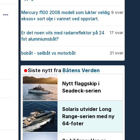
9 svar
Mercury f100 2008 modell som lukter veldig
eksos+ sort olje i vannet ved oppstart.
17 svar
Er det noen vits med radarreflektor på 24
fot aluminiumsbåt?
21 svar
bobåt - seilbåt vs motorbåt
Siste nytt fra
Båtens Verden
Nytt flaggskip i
Seadeck-serien
Solaris utvider Long
Range-serien med ny
64-foter