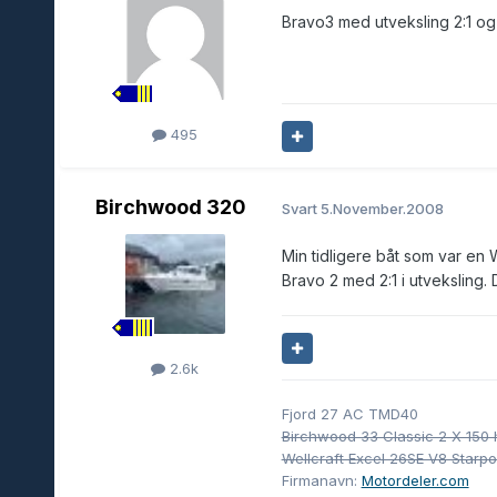
Bravo3 med utveksling 2:1 og 2
495
Birchwood 320
Svart
5.November.2008
Min tidligere båt som var en W
Bravo 2 med 2:1 i utveksling.
2.6k
Fjord 27 AC TMD40
Birchwood 33 Classic 2 X 150 
Wellcraft Excel 26SE V8 Starp
Firmanavn:
Motordeler.com