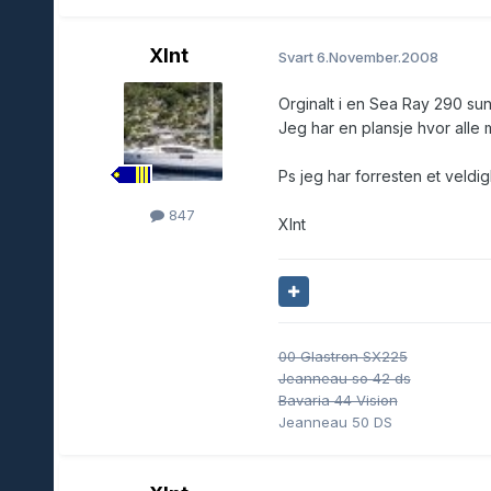
Xlnt
Svart
6.November.2008
Orginalt i en Sea Ray 290 su
Jeg har en plansje hvor alle mot
Ps jeg har forresten et veldig
847
Xlnt
00 Glastron SX225
Jeanneau so 42 ds
Bavaria 44 Vision
Jeanneau 50 DS