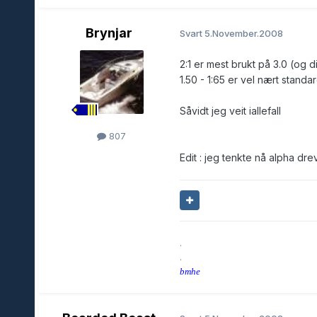
Brynjar
Svart
5.November.2008
2:1 er mest brukt på 3.0 (og d
1.50 - 1:65 er vel nært standa
Såvidt jeg veit iallefall
807
Edit : jeg tenkte nå alpha dre
.
.
bmhe