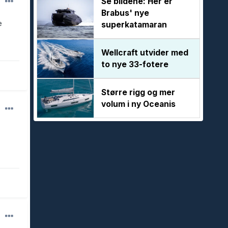
Se bildene: Her er
Brabus' nye
e
superkatamaran
Wellcraft utvider med
to nye 33-fotere
Større rigg og mer
volum i ny Oceanis