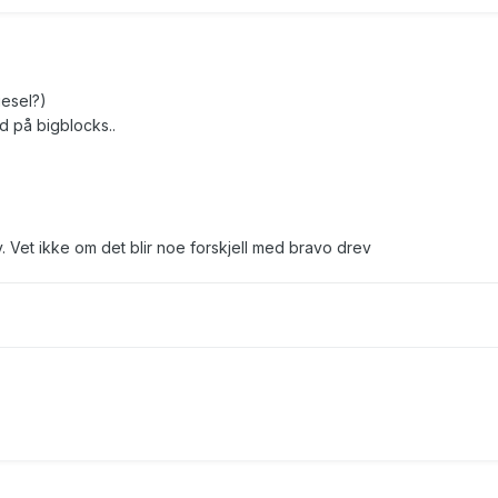
iesel?)
rd på bigblocks..
v. Vet ikke om det blir noe forskjell med bravo drev