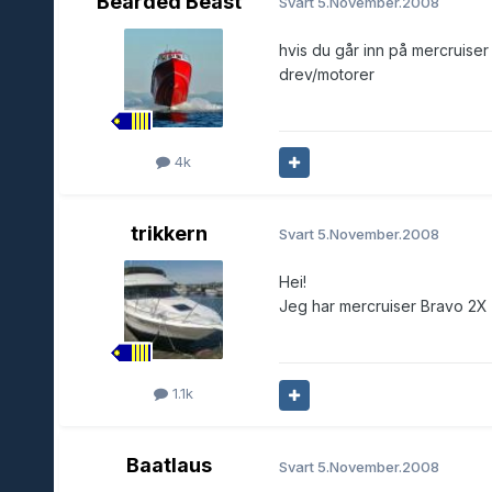
Bearded Beast
Svart
5.November.2008
hvis du går inn på mercruiser 
drev/motorer
4k
trikkern
Svart
5.November.2008
Hei!
Jeg har mercruiser Bravo 2X m
1.1k
Baatlaus
Svart
5.November.2008