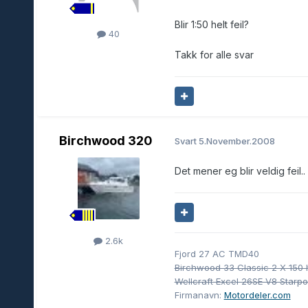
Blir 1:50 helt feil?
40
Takk for alle svar
Birchwood 320
Svart
5.November.2008
Det mener eg blir veldig feil.. 
2.6k
Fjord 27 AC TMD40
Birchwood 33 Classic 2 X 150 
Wellcraft Excel 26SE V8 Starp
Firmanavn:
Motordeler.com