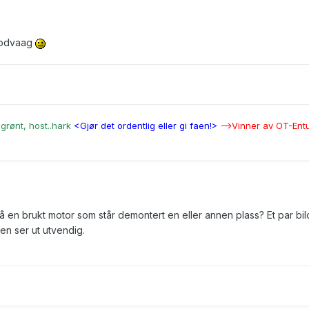
 Kodvaag
grønt, host..hark
<Gjør det ordentlig eller gi faen!>
-->Vinner av OT-Entu
 en brukt motor som står demontert en eller annen plass? Et par bil
en ser ut utvendig.