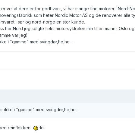
 er vel at dere er for godt vant, vi har mange fine motorer i Nord-N
overingsfabrikk som heter Nordic Motor AS og de renoverer alle t
orsvaret i sør og nord-norge en stor kunde.
s her Nord jeg solgte f.eks motorsykkelen min til en mann i Oslo og
amme var jeg)
ikke i "gamme" med svingdør,he,he....
or ikke i "gamme" med svingdør,he,he....
ed reinflokken..
:lol: