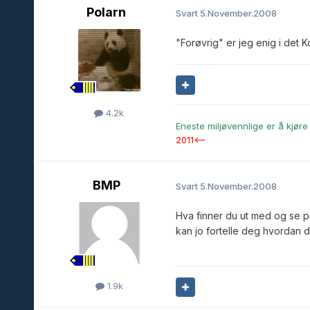
Polarn
Svart
5.November.2008
"Forøvrig" er jeg enig i det
4.2k
Eneste miljøvennlige er å kjøre 
2011<--
BMP
Svart
5.November.2008
Hva finner du ut med og se på
kan jo fortelle deg hvordan d
1.9k