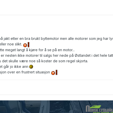
r på jakt etter en bra brukt byttemotor men alle motorer som jeg har ly
ller noe slikt.
tte meget langt å kjøre for å se på en motor...
er nesten ikke motorer til salgs her nede på Østlandet i det hele tat
is det skulle være noe så koster de som regel skjorta.
et går jo ikke ann
asjon over en frustrert situasjon