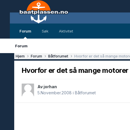
Forum
Søk
Aktivitet
Forum
Hjem
Forum
Båtforumet
Hvorfor er det så mange motorer
Hvorfor er det så mange motorer t
Av jorhan
5.November.2008
i
Båtforumet