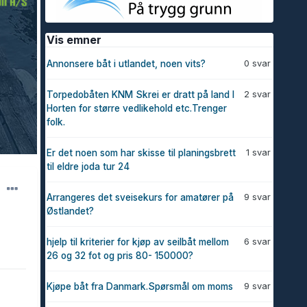
Vis emner
0 svar
Annonsere båt i utlandet, noen vits?
2 svar
Torpedobåten KNM Skrei er dratt på land I
Horten for større vedlikehold etc.Trenger
folk.
1 svar
Er det noen som har skisse til planingsbrett
til eldre joda tur 24
9 svar
Arrangeres det sveisekurs for amatører på
Østlandet?
6 svar
hjelp til kriterier for kjøp av seilbåt mellom
26 og 32 fot og pris 80- 150000?
9 svar
Kjøpe båt fra Danmark.Spørsmål om moms