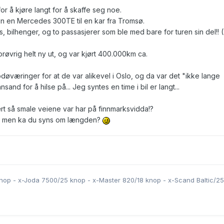
or å kjøre langt for å skaffe seg noe.
n en Mercedes 300TE til en kar fra Tromsø.
bilhenger, og to passasjerer som ble med bare for turen sin del!! (
øvrig helt ny ut, og var kjørt 400.000km ca.
døværinger for at de var alikevel i Oslo, og da var det "ikke lange
and for å hilse på... Jeg syntes en time i bil er langt...
rt så smale veiene var har på finnmarksvidda!?
a, men ka du syns om længden?
 knop - x-Joda 7500/25 knop - x-Master 820/18 knop - x-Scand Baltic/2