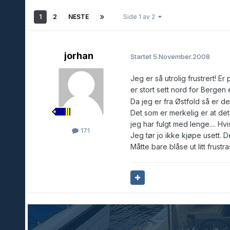
1
2
NESTE
Side 1 av 2
jorhan
Startet
5.November.2008
Jeg er så utrolig frustrert! E
er stort sett nord for Bergen e
Da jeg er fra Østfold så er de
Det som er merkelig er at det 
jeg har fulgt med lenge.... Hv
171
Jeg tør jo ikke kjøpe usett. D
Måtte bare blåse ut litt frustr