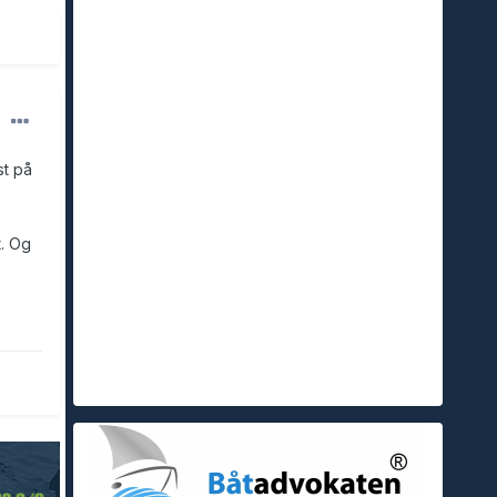
st på
t. Og