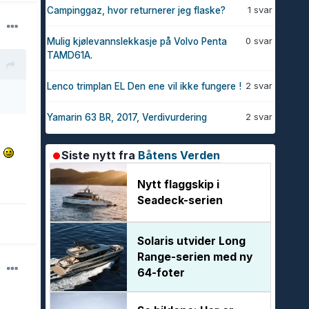
1 svar
Campinggaz, hvor returnerer jeg flaske?
0 svar
Mulig kjølevannslekkasje på Volvo Penta
TAMD61A.
2 svar
Lenco trimplan EL Den ene vil ikke fungere !
2 svar
Yamarin 63 BR, 2017, Verdivurdering
e
Siste nytt fra
Båtens Verden
Nytt flaggskip i
Seadeck-serien
Solaris utvider Long
Range-serien med ny
64-foter