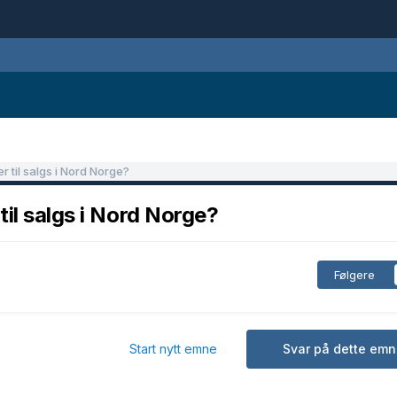
 til salgs i Nord Norge?
il salgs i Nord Norge?
Følgere
Start nytt emne
Svar på dette emn