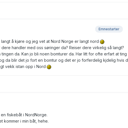
Emnestarter
. langt å kjøre og jeg vet at Nord Norge er langt nord
dere handler med oss søringer da? Reiser dere virkelig så langt?
 tingen da. Kan jo bli noen bomturer da. Har litt for ofte erfart at ting
 og da blir det jo fort en bomtur og det er jo forferdelig kjdelig hvis 
ngt vekk istan opp i Nord
 en fiskebåt i NordNorge.
et kommer i min båt, hehe.