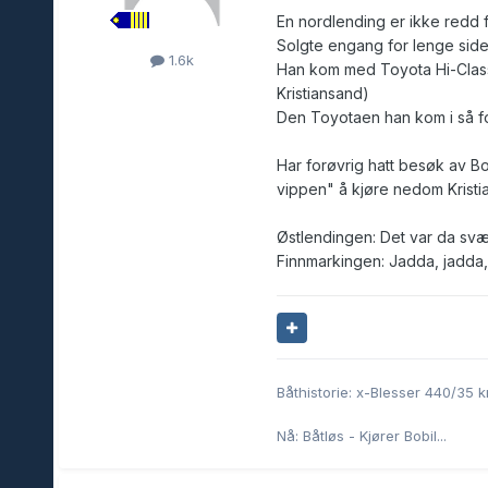
En nordlending er ikke redd f
Solgte engang for lenge side
1.6k
Han kom med Toyota Hi-Class, 
Kristiansand)
Den Toyotaen han kom i så for
Har forøvrig hatt besøk av Bo
vippen" å kjøre nedom Kristians
Østlendingen: Det var da svæ
Finnmarkingen: Jadda, jadd
Båthistorie: x-Blesser 440/35
Nå: Båtløs - Kjører Bobil...