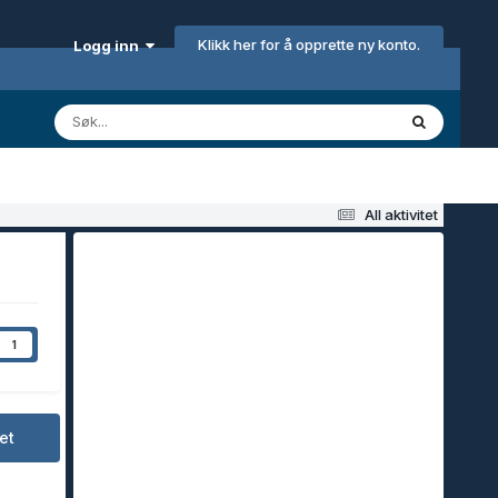
Klikk her for å opprette ny konto.
Logg inn
All aktivitet
1
et