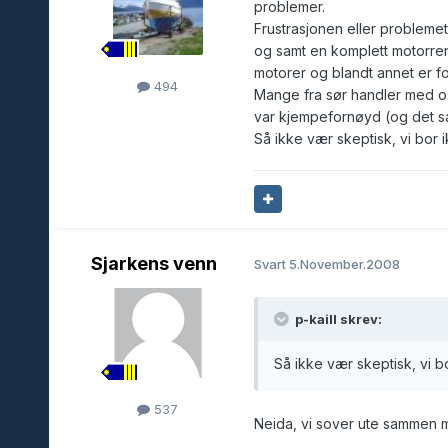
problemer.
Frustrasjonen eller problemet
og samt en komplett motorren
motorer og blandt annet er f
494
Mange fra sør handler med os
var kjempefornøyd (og det s
Så ikke vær skeptisk, vi bor 
Sjarkens venn
Svart
5.November.2008
p-kaill skrev:
Så ikke vær skeptisk, vi b
537
Neida, vi sover ute sammen m