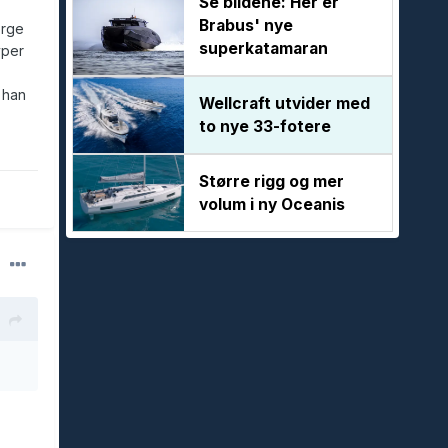
Se bildene: Her er
Brabus' nye
orge
superkatamaran
yper
 han
Wellcraft utvider med
to nye 33-fotere
Større rigg og mer
volum i ny Oceanis