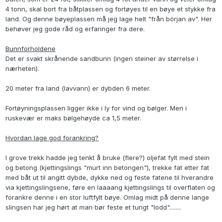
4 tonn, skal bort fra båtplassen og fortøyes til en bøye et stykke fra
land. Og denne bøyeplassen må jeg lage helt "från början av". Her
behøver jeg gode råd og erfaringer fra dere.
Bunnforholdene
Det er svakt skrånende sandbunn (ingen steiner av størrelse i
nærheten).
20 meter fra land (lavvann) er dybden 6 meter.
Fortøyningsplassen ligger ikke i ly for vind og bølger. Men i
ruskevær er maks bølgehøyde ca 1,5 meter.
Hvordan lage god forankring?
I grove trekk hadde jeg tenkt å bruke (flere?) oljefat fylt med stein
og betong (kjettingslings "murt inn betongen"), trekke fat etter fat
med båt ut til angitt dybde, dykke ned og feste fatene til hverandre
via kjettingslingsene, føre en laaaang kjettingslings til overflaten og
forankre denne i en stor luftfylt bøye. Omlag midt på denne lange
slingsen har jeg hørt at man bør feste et tungt "lodd"........