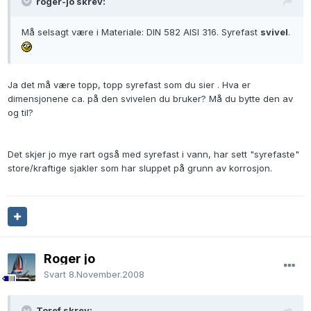
roger-jo skrev:
Må selsagt være i Materiale: DIN 582 AISI 316. Syrefast
svivel
.
Ja det må være topp, topp syrefast som du sier . Hva er
dimensjonene ca. på den svivelen du bruker? Må du bytte den av
og til?
Det skjer jo mye rart også med syrefast i vann, har sett "syrefaste"
store/kraftige sjakler som har sluppet på grunn av korrosjon.
Roger jo
Svart
8.November.2008
Toref skrev: