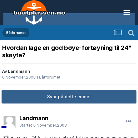
Båtforumet
Hvordan lage en god bøye-fortøyning til 24"
skøyte?
Av Landmann
6.November.2008
i
Båtforumet
Svar på dette emnet
Landmann
Startet
6.November.2008
Båten, som er 24 fot, stikker omlag 4 fot under vann og veier omlag