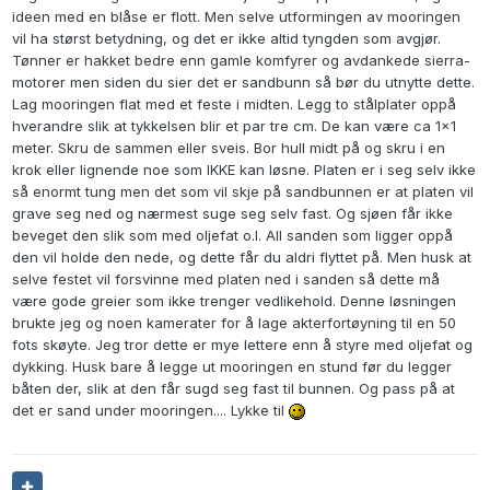
ideen med en blåse er flott. Men selve utformingen av mooringen
vil ha størst betydning, og det er ikke altid tyngden som avgjør.
Tønner er hakket bedre enn gamle komfyrer og avdankede sierra-
motorer men siden du sier det er sandbunn så bør du utnytte dette.
Lag mooringen flat med et feste i midten. Legg to stålplater oppå
hverandre slik at tykkelsen blir et par tre cm. De kan være ca 1x1
meter. Skru de sammen eller sveis. Bor hull midt på og skru i en
krok eller lignende noe som IKKE kan løsne. Platen er i seg selv ikke
så enormt tung men det som vil skje på sandbunnen er at platen vil
grave seg ned og nærmest suge seg selv fast. Og sjøen får ikke
beveget den slik som med oljefat o.l. All sanden som ligger oppå
den vil holde den nede, og dette får du aldri flyttet på. Men husk at
selve festet vil forsvinne med platen ned i sanden så dette må
være gode greier som ikke trenger vedlikehold. Denne løsningen
brukte jeg og noen kamerater for å lage akterfortøyning til en 50
fots skøyte. Jeg tror dette er mye lettere enn å styre med oljefat og
dykking. Husk bare å legge ut mooringen en stund før du legger
båten der, slik at den får sugd seg fast til bunnen. Og pass på at
det er sand under mooringen.... Lykke til