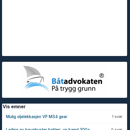
Vis emner
1 svar
Mulig oljelekkasjen VP MS4 gear
0 svar
Lading av baugtruster batteri, vp kamd 300a