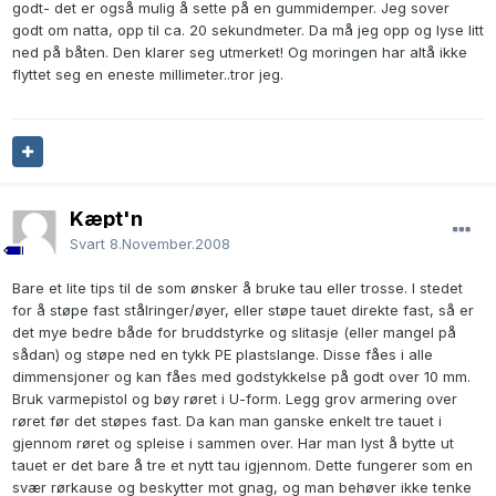
godt- det er også mulig å sette på en gummidemper. Jeg sover
godt om natta, opp til ca. 20 sekundmeter. Da må jeg opp og lyse litt
ned på båten. Den klarer seg utmerket! Og moringen har altå ikke
flyttet seg en eneste millimeter..tror jeg.
Kæpt'n
Svart
8.November.2008
Bare et lite tips til de som ønsker å bruke tau eller trosse. I stedet
for å støpe fast stålringer/øyer, eller støpe tauet direkte fast, så er
det mye bedre både for bruddstyrke og slitasje (eller mangel på
sådan) og støpe ned en tykk PE plastslange. Disse fåes i alle
dimmensjoner og kan fåes med godstykkelse på godt over 10 mm.
Bruk varmepistol og bøy røret i U-form. Legg grov armering over
røret før det støpes fast. Da kan man ganske enkelt tre tauet i
gjennom røret og spleise i sammen over. Har man lyst å bytte ut
tauet er det bare å tre et nytt tau igjennom. Dette fungerer som en
svær rørkause og beskytter mot gnag, og man behøver ikke tenke