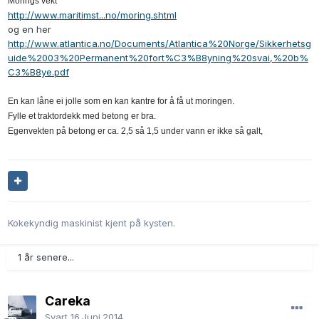
Morings vekt
http://www.maritimst...no/moring.shtml
og en her
http://www.atlantica.no/Documents/Atlantica%20Norge/Sikkerhetsg
uide%2003%20Permanent%20fort%C3%B8yning%20svai,%20b%
C3%B8ye.pdf
En kan låne ei jolle som en kan kantre for å få ut moringen.
Fylle et traktordekk med betong er bra.
Egenvekten på betong er ca. 2,5 så 1,5 under vann er ikke så galt,
Kokekyndig maskinist kjent på kysten.
1 år senere...
Careka
Svart
16.Juni.2014