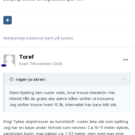
Kokekyndig maskinist kjent på kysten.
Toref
Svart
7.November.2008
roger-jo skrev:
Glem Kjetting den ruster vekk, bruk trosse istedefor. Har
hitentil fått de gratis alle større båter skifter ut trossene.
Jeg skifter trosse hvert 10 år, intervallet har bare blitt slik.
Enig! Tykke skipstrosser av kunststoff- ruster ikke slik som kjetting.
Jeg har en bøye under forhold som nevnes: Ca 10-11 meter dybde,
sand/slam bunn, max bølger ca. 1 1/2 meter, men med max vind.