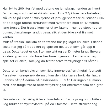
Har fylt to 200 liter fat med betong og jernskrap. I enden av hvert
fat har jeg støpt ned ei skipstrosse på ca 2 1/2 tommers tykkelse(
slå knute på enden/ stikk fjerne et jern igjennom før du støper ). Slik
er da begge fatene forbundet med hverandre med ca 12 meters
lang trosse. Der trossa kommer ut av fatene - har jeg støpt ned en
gummi/plastslange rundt trossa, slik at den ikke skal file mot
kanten.
Midt på trossa -mellom de to fatene har jeg laget en løkke. I denne
løkka har jeg så tredd inn og spleiset det tauet som går opp til
bøya. Dette tauet er ca. 1 tomme tykt og ca 10 meter langt. Bøya er
av den typen som du bare trer tauet igjennom. I enden-har jeg
spleiset ei løkke, som jeg da fester selve fortøyningen til båten i.
Dette er en konstruksjon som ikke inneholder/jern/metall (bortsett
fra selve moringene)- dermed kan den ikke tæres bort. Har hatt en
5 tonns båt på denne på helårsbasis i 5-6 år. Har ingen daumann,
fordi den tunge trossa nederst fjærer godt etterhvert som den gror
til.
Dessuten er det viktig å ha et kvalitetstau fra bøya og opp i båten.
Jeg bruker et mykt nylontau på ca 1 tomme . Dette strekker seg