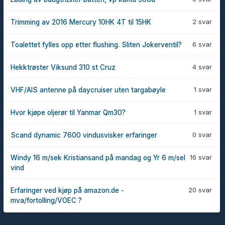
2 svar
Trimming av 2016 Mercury 10HK 4T til 15HK
6 svar
Toalettet fylles opp etter flushing. Sliten Jokerventil?
4 svar
Hekktrøster Viksund 310 st Cruz
1 svar
VHF/AIS antenne på daycruiser uten targabøyle
1 svar
Hvor kjøpe oljerør til Yanmar Qm30?
0 svar
Scand dynamic 7600 vindusvisker erfaringer
16 svar
Windy 16 m/sek Kristiansand på mandag og Yr 6 m/sel
vind
20 svar
Erfaringer ved kjøp på amazon.de -
mva/fortolling/VOEC ?