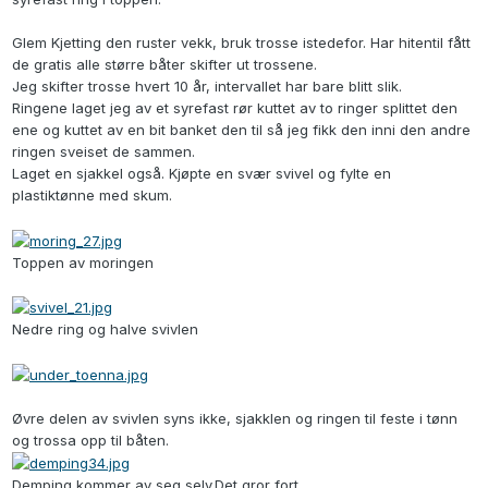
Glem Kjetting den ruster vekk, bruk trosse istedefor. Har hitentil fått
de gratis alle større båter skifter ut trossene.
Jeg skifter trosse hvert 10 år, intervallet har bare blitt slik.
Ringene laget jeg av et syrefast rør kuttet av to ringer splittet den
ene og kuttet av en bit banket den til så jeg fikk den inni den andre
ringen sveiset de sammen.
Laget en sjakkel også. Kjøpte en svær svivel og fylte en
plastiktønne med skum.
Toppen av moringen
Nedre ring og halve svivlen
Øvre delen av svivlen syns ikke, sjakklen og ringen til feste i tønn
og trossa opp til båten.
Demping kommer av seg selv.Det gror fort .