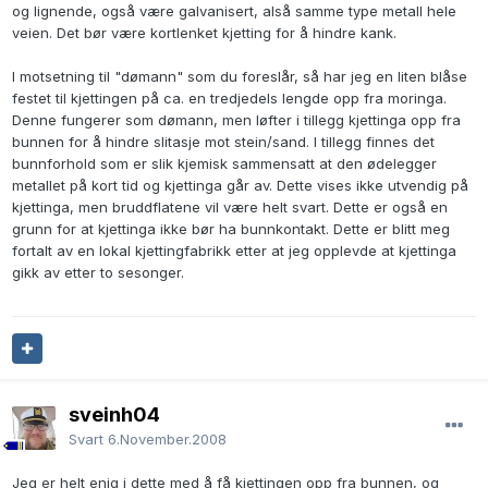
og lignende, også være galvanisert, alså samme type metall hele
veien. Det bør være kortlenket kjetting for å hindre kank.
I motsetning til "dømann" som du foreslår, så har jeg en liten blåse
festet til kjettingen på ca. en tredjedels lengde opp fra moringa.
Denne fungerer som dømann, men løfter i tillegg kjettinga opp fra
bunnen for å hindre slitasje mot stein/sand. I tillegg finnes det
bunnforhold som er slik kjemisk sammensatt at den ødelegger
metallet på kort tid og kjettinga går av. Dette vises ikke utvendig på
kjettinga, men bruddflatene vil være helt svart. Dette er også en
grunn for at kjettinga ikke bør ha bunnkontakt. Dette er blitt meg
fortalt av en lokal kjettingfabrikk etter at jeg opplevde at kjettinga
gikk av etter to sesonger.
sveinh04
Svart
6.November.2008
Jeg er helt enig i dette med å få kjettingen opp fra bunnen, og