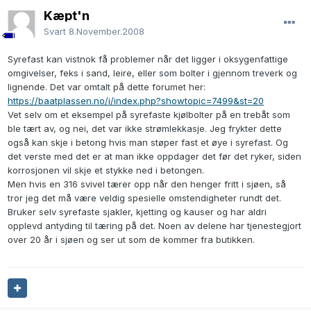
Kæpt'n
Svart
8.November.2008
Syrefast kan vistnok få problemer når det ligger i oksygenfattige
omgivelser, feks i sand, leire, eller som bolter i gjennom treverk og
lignende. Det var omtalt på dette forumet her:
https://baatplassen.no/i/index.php?showtopic=7499&st=20
Vet selv om et eksempel på syrefaste kjølbolter på en trebåt som
ble tært av, og nei, det var ikke strømlekkasje. Jeg frykter dette
også kan skje i betong hvis man støper fast et øye i syrefast. Og
det verste med det er at man ikke oppdager det før det ryker, siden
korrosjonen vil skje et stykke ned i betongen.
Men hvis en 316 svivel tærer opp når den henger fritt i sjøen, så
tror jeg det må være veldig spesielle omstendigheter rundt det.
Bruker selv syrefaste sjakler, kjetting og kauser og har aldri
opplevd antyding til tæring på det. Noen av delene har tjenestegjort
over 20 år i sjøen og ser ut som de kommer fra butikken.