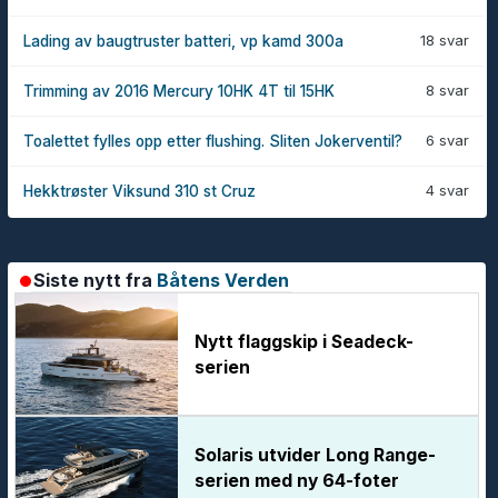
18 svar
Lading av baugtruster batteri, vp kamd 300a
8 svar
Trimming av 2016 Mercury 10HK 4T til 15HK
6 svar
Toalettet fylles opp etter flushing. Sliten Jokerventil?
4 svar
Hekktrøster Viksund 310 st Cruz
Siste nytt fra
Båtens Verden
Nytt flaggskip i Seadeck-
serien
Solaris utvider Long Range-
serien med ny 64-foter