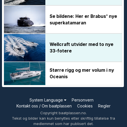
Se bildene: Her er Brabus' nye
superkatamaran
Wellcraft utvider med to nye
33-fotere
Større rigg og mer volum i ny
Oceanis
System Language
Personvern
Kontakt oss / Om baatplassen
Cookies
Regler
Copyright baatplassen.no.
Tekst og bilder kan kun benyttes etter skriftlig tillatelse fra
medlemmet som har publisert det.