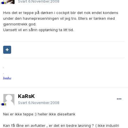
Svart
6.November.2008
Hvis det er teppe på dørken i cockpit blir det nok endel kondens
under den havnepresenningen vil jeg tro. Ellers er tanken med
gjennomtrekk god.
Uansett vil en sånn opptørking ta litt tid.
.
.
bmhe
KaRsK
Svart
6.November.2008
Nei er ikke teppe :) heller ikke dieseltank
Kan få låne en avfukter , er det en bedre løsning ? ( ikke industri