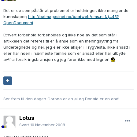
Det er de som påstår at problemet er holdninger, ikke manglende
kunnskaper;
http://batmagasinet.no/baatweb/cms.nsf/(...45?
OpenDocument
Ethvert forbehold forbeholdes og ikke noe av det som står i
artikkelen det referes til er å anse som en meningsytring fra
undertegnede og nei, jeg eier ikke aksjer i TrygVesta, ikke ansatt i
eller har noen i nærmeste familie som er ansatt eller har utbytte
av/fra forsikringsbransjen og jeg farer ikke med løgner!
Ser frem til den dagen Corona er en øl og Donald er en and!
Lotus
Svart
10.November.2008