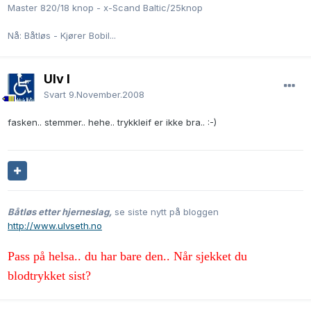
Master 820/18 knop - x-Scand Baltic/25knop
Nå: Båtløs - Kjører Bobil...
Ulv I
Svart
9.November.2008
fasken.. stemmer.. hehe.. trykkleif er ikke bra.. :-)
Båtløs etter hjerneslag,
se siste nytt på bloggen
http://www.ulvseth.no
Pass på helsa.. du har bare den.. Når sjekket du
blodtrykket sist?