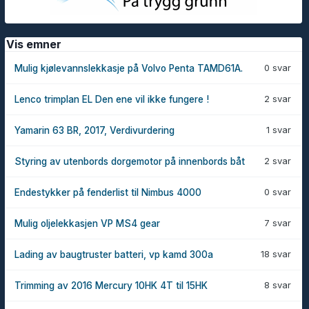
Vis emner
0 svar
Mulig kjølevannslekkasje på Volvo Penta TAMD61A.
2 svar
Lenco trimplan EL Den ene vil ikke fungere !
1 svar
Yamarin 63 BR, 2017, Verdivurdering
2 svar
Styring av utenbords dorgemotor på innenbords båt
0 svar
Endestykker på fenderlist til Nimbus 4000
7 svar
Mulig oljelekkasjen VP MS4 gear
18 svar
Lading av baugtruster batteri, vp kamd 300a
8 svar
Trimming av 2016 Mercury 10HK 4T til 15HK