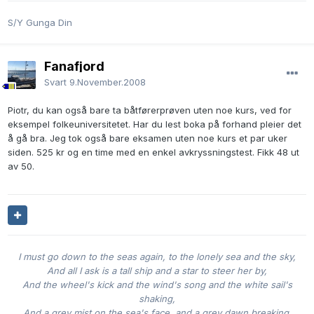
S/Y Gunga Din
Fanafjord
Svart
9.November.2008
Piotr, du kan også bare ta båtførerprøven uten noe kurs, ved for
eksempel folkeuniversitetet. Har du lest boka på forhand pleier det
å gå bra. Jeg tok også bare eksamen uten noe kurs et par uker
siden. 525 kr og en time med en enkel avkryssningstest. Fikk 48 ut
av 50.
I must go down to the seas again, to the lonely sea and the sky,
And all I ask is a tall ship and a star to steer her by,
And the wheel's kick and the wind's song and the white sail's
shaking,
And a grey mist on the sea's face, and a grey dawn breaking.