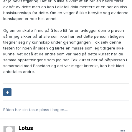
er jo bevisstgjøring. Det er jo ikke sikkert at en blir en bedre fører
av båt av dette men en kan i allefall dokumentere at en har en viss
basiskunnskap for dette. Om en velger å ikke benytte seg av denne
kunskapen er noe helt annet.
Og om en skulle finne på å lese litt før en avlegger denne prøven
så er jeg sikker på at alle som ikke har lest dette pensum tidligere
tilegner seg ny kunnskap under gjenomgangen. Tok selv denne
testen for noen år siden og lærte en masse som jeg tidligere ikke
kunne. Vet også at de andre som var med på dette kurset har de
samme oppfattningene som jeg har. Tok kurset her på båtplassen i
samarbeid med Poseidon og det var meget lærerikt, kan helt klart
anbefales andre.
Båten har sin faste plass i hagen.......
Lotus