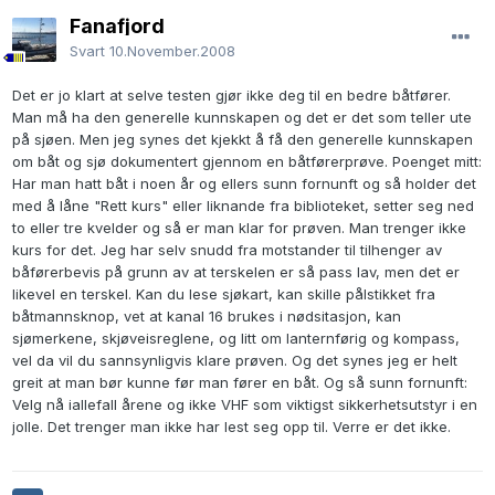
Fanafjord
Svart
10.November.2008
Det er jo klart at selve testen gjør ikke deg til en bedre båtfører.
Man må ha den generelle kunnskapen og det er det som teller ute
på sjøen. Men jeg synes det kjekkt å få den generelle kunnskapen
om båt og sjø dokumentert gjennom en båtførerprøve. Poenget mitt:
Har man hatt båt i noen år og ellers sunn fornunft og så holder det
med å låne "Rett kurs" eller liknande fra biblioteket, setter seg ned
to eller tre kvelder og så er man klar for prøven. Man trenger ikke
kurs for det. Jeg har selv snudd fra motstander til tilhenger av
båførerbevis på grunn av at terskelen er så pass lav, men det er
likevel en terskel. Kan du lese sjøkart, kan skille pålstikket fra
båtmannsknop, vet at kanal 16 brukes i nødsitasjon, kan
sjømerkene, skjøveisreglene, og litt om lanternførig og kompass,
vel da vil du sannsynligvis klare prøven. Og det synes jeg er helt
greit at man bør kunne før man fører en båt. Og så sunn fornunft:
Velg nå iallefall årene og ikke VHF som viktigst sikkerhetsutstyr i en
jolle. Det trenger man ikke har lest seg opp til. Verre er det ikke.