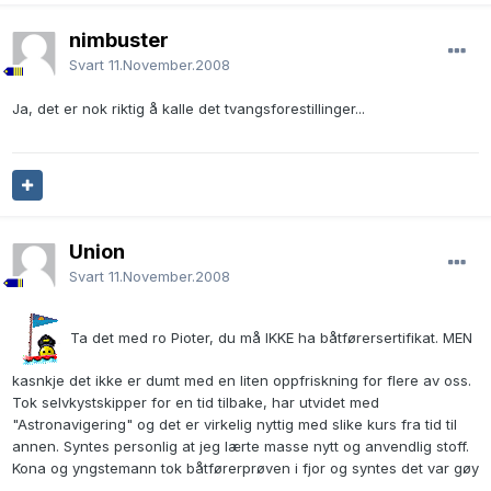
nimbuster
Svart
11.November.2008
Ja, det er nok riktig å kalle det tvangsforestillinger...
Union
Svart
11.November.2008
Ta det med ro Pioter, du må IKKE ha båtførersertifikat. MEN
kasnkje det ikke er dumt med en liten oppfriskning for flere av oss.
Tok selvkystskipper for en tid tilbake, har utvidet med
"Astronavigering" og det er virkelig nyttig med slike kurs fra tid til
annen. Syntes personlig at jeg lærte masse nytt og anvendlig stoff.
Kona og yngstemann tok båtførerprøven i fjor og syntes det var gøy