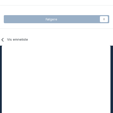
Følgere
0
Vis emneliste