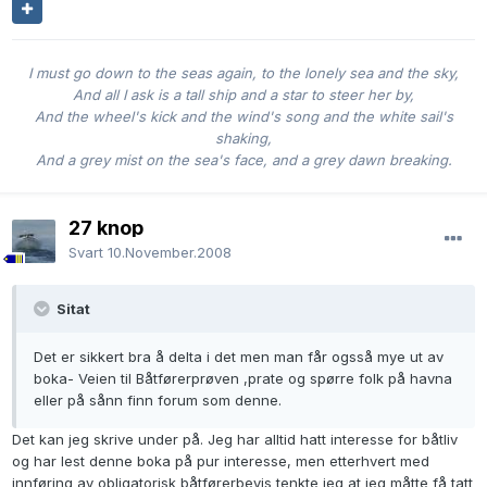
I must go down to the seas again, to the lonely sea and the sky,
And all I ask is a tall ship and a star to steer her by,
And the wheel's kick and the wind's song and the white sail's
shaking,
And a grey mist on the sea's face, and a grey dawn breaking.
27 knop
Svart
10.November.2008
Sitat
Det er sikkert bra å delta i det men man får ogsså mye ut av
boka- Veien til Båtførerprøven ,prate og spørre folk på havna
eller på sånn finn forum som denne.
Det kan jeg skrive under på. Jeg har alltid hatt interesse for båtliv
og har lest denne boka på pur interesse, men etterhvert med
innføring av obligatorisk båtførerbevis tenkte jeg at jeg måtte få tatt