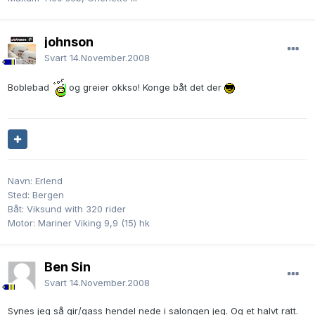
johnson
Svart
14.November.2008
Boblebad
og greier okkso! Konge båt det der
Navn: Erlend
Sted: Bergen
Båt: Viksund with 320 rider
Motor: Mariner Viking 9,9 (15) hk
Ben Sin
Svart
14.November.2008
Synes jeg så gir/gass hendel nede i salongen jeg. Og et halvt ratt.