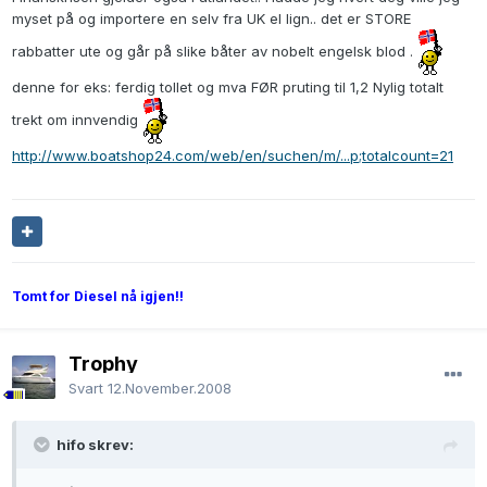
myset på og importere en selv fra UK el lign.. det er STORE
rabbatter ute og går på slike båter av nobelt engelsk blod .
denne for eks: ferdig tollet og mva FØR pruting til 1,2 Nylig totalt
trekt om innvendig
http://www.boatshop24.com/web/en/suchen/m/...p;totalcount=21
Tomt for Diesel nå igjen!!
Trophy
Svart
12.November.2008
hifo skrev: