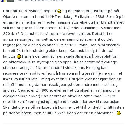
Har hatt 10 fot syken i lang tid
og har siden august tittet på båt.
Gjorde nesten en handel i N-Trøndelag. En Bayliner 4388. Ser nå på
en annen amerikaner i nesten samme størrelse og har blandt annet
stilt motorspørsmål i en annen tråd. Gjelder Cummings 5,9liter med
370hk x2 Den må ut for å reparere revet sylinder. Det står i en
annonse som jeg har sett at den er semi displacement og det
regner jeg med er halvplaner ? Veier 12-13 tonn. Den skal visstnok
ha sett 24 tallet når det gjelder knop. Kan nok bli dyrt å dra på
langtur
Har en del teak som er skadet/løsnet på badeplattform
og akterdekk. Kun styresposisjon oppe. Kalesjestoff på flybridge
stort sett ødlagt + 1 knust "vindu" i vindskjerm. Hvis jeg kan
reparere teak'n så lurer jeg på hva som må gjøres? Fjerne gammel
lim? Hva blir brukt til liming av teak ? Tidligere eier har kjørt den en
del på 1 motor og da har aksel/gear på den andre motor stått og
snurret. Gearet er ZF 800 et eller annet og aksel er vannsmurt fra
oljekjøler(ikke sikker) Kan gearet og aksel ha tatt skade ? Er ute
etter litt kvalifisert synsing angående kostnader osv til reparasjon.
Skal det gjøres på verksted så kommer det til å bli dyrt ? Er litt lysten
på denne båten, men er litt usikker siden det er en halvplaner...