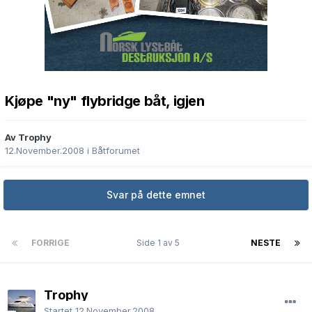
Kjøpe "ny" flybridge båt, igjen
Av Trophy
12.November.2008
i
Båtforumet
Svar på dette emnet
FORRIGE
Side 1 av 5
NESTE
Trophy
Startet
12.November.2008