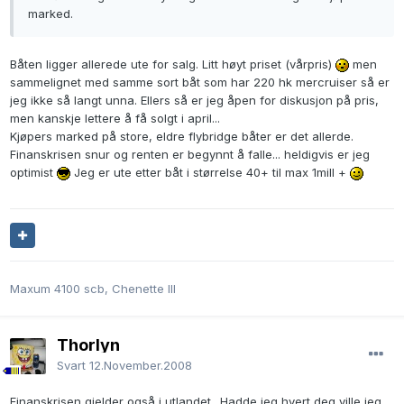
marked.
Båten ligger allerede ute for salg. Litt høyt priset (vårpris)
men
sammelignet med samme sort båt som har 220 hk mercruiser så er
jeg ikke så langt unna. Ellers så er jeg åpen for diskusjon på pris,
men kanskje lettere å få solgt i april...
Kjøpers marked på store, eldre flybridge båter er det allerde.
Finanskrisen snur og renten er begynnt å falle... heldigvis er jeg
optimist
Jeg er ute etter båt i størrelse 40+ til max 1mill +
Maxum 4100 scb, Chenette III
Thorlyn
Svart
12.November.2008
Finanskrisen gjelder også i utlandet.. Hadde jeg hvert deg ville jeg