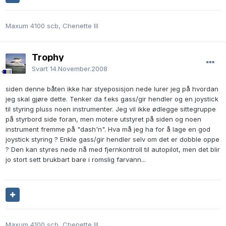
Maxum 4100 scb, Chenette III
Trophy
Svart
14.November.2008
siden denne båten ikke har styeposisjon nede lurer jeg på hvordan
jeg skal gjøre dette. Tenker da f.eks gass/gir hendler og en joystick
til styring pluss noen instrumenter. Jeg vil ikke ødlegge sittegruppe
på styrbord side foran, men motere utstyret på siden og noen
instrument fremme på "dash'n". Hva må jeg ha for å lage en god
joystick styring ? Enkle gass/gir hendler selv om det er dobble oppe
? Den kan styres nede nå med fjernkontroll til autopilot, men det blir
jo stort sett brukbart bare i romslig farvann...
Maxum 4100 scb, Chenette III