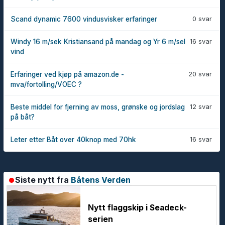
0 svar
Scand dynamic 7600 vindusvisker erfaringer
16 svar
Windy 16 m/sek Kristiansand på mandag og Yr 6 m/sel
vind
20 svar
Erfaringer ved kjøp på amazon.de -
mva/fortolling/VOEC ?
12 svar
Beste middel for fjerning av moss, grønske og jordslag
på båt?
16 svar
Leter etter Båt over 40knop med 70hk
Siste nytt fra
Båtens Verden
Nytt flaggskip i Seadeck-
serien