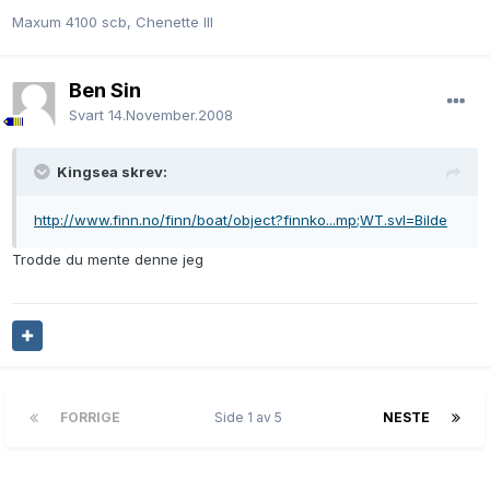
Maxum 4100 scb, Chenette III
Ben Sin
Svart
14.November.2008
Kingsea skrev:
http://www.finn.no/finn/boat/object?finnko...mp;WT.svl=Bilde
Trodde du mente denne jeg
FORRIGE
Side 1 av 5
NESTE