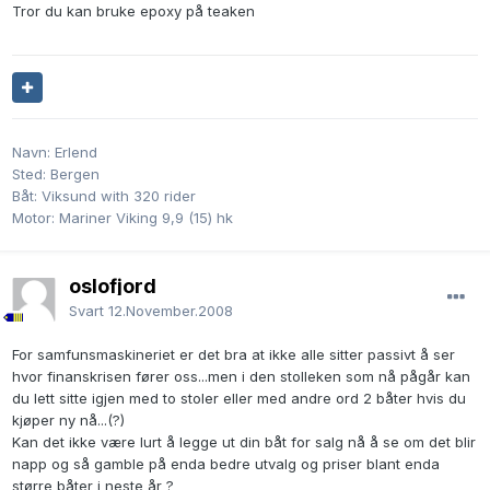
Tror du kan bruke epoxy på teaken
Navn: Erlend
Sted: Bergen
Båt: Viksund with 320 rider
Motor: Mariner Viking 9,9 (15) hk
oslofjord
Svart
12.November.2008
For samfunsmaskineriet er det bra at ikke alle sitter passivt å ser
hvor finanskrisen fører oss...men i den stolleken som nå pågår kan
du lett sitte igjen med to stoler eller med andre ord 2 båter hvis du
kjøper ny nå...(?)
Kan det ikke være lurt å legge ut din båt for salg nå å se om det blir
napp og så gamble på enda bedre utvalg og priser blant enda
større båter i neste år ?