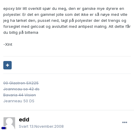
epoxy blir litt overkill spør du meg, den er ganske mye dyrere en
polyester. Er det en gammel jolle som det ikke er så nøye med ville
jeg ha tørket den, pusset ned, lagt på polyester der det trengs og
forseglet med gelcoat og avsluttet med antipest maling. Alt dette får
du billig på biltema
-Xlnt
00 Glastron SX225
Jeanneau so 42 ds
Bavaria 44 Vision
Jeanneau 50 DS
edd
Svart
13.November.2008