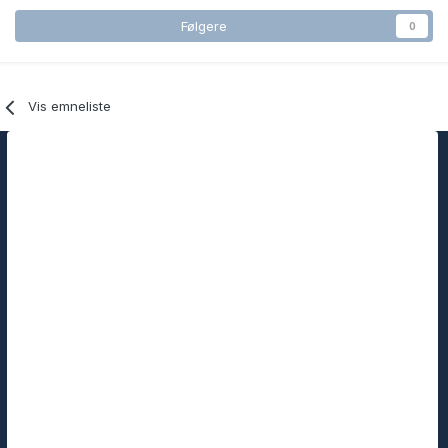
Følgere
0
Vis emneliste