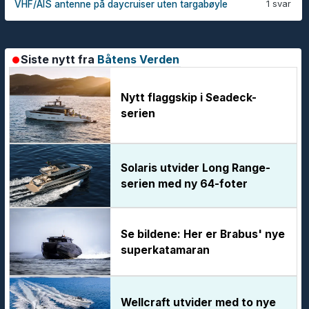
1 svar
VHF/AIS antenne på daycruiser uten targabøyle
Siste nytt fra
Båtens Verden
Nytt flaggskip i Seadeck-
serien
Solaris utvider Long Range-
serien med ny 64-foter
Se bildene: Her er Brabus' nye
superkatamaran
Wellcraft utvider med to nye