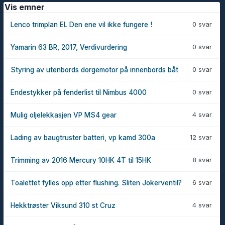
Vis emner
0 svar
Lenco trimplan EL Den ene vil ikke fungere !
0 svar
Yamarin 63 BR, 2017, Verdivurdering
0 svar
Styring av utenbords dorgemotor på innenbords båt
0 svar
Endestykker på fenderlist til Nimbus 4000
4 svar
Mulig oljelekkasjen VP MS4 gear
12 svar
Lading av baugtruster batteri, vp kamd 300a
8 svar
Trimming av 2016 Mercury 10HK 4T til 15HK
6 svar
Toalettet fylles opp etter flushing. Sliten Jokerventil?
4 svar
Hekktrøster Viksund 310 st Cruz