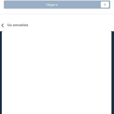
Følgere
0
Vis emneliste