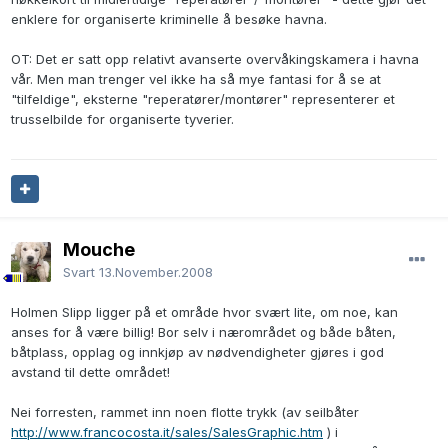
enklere for organiserte kriminelle å besøke havna.
OT: Det er satt opp relativt avanserte overvåkingskamera i havna
vår. Men man trenger vel ikke ha så mye fantasi for å se at
"tilfeldige", eksterne "reperatører/montører" representerer et
trusselbilde for organiserte tyverier.
Mouche
Svart
13.November.2008
Holmen Slipp ligger på et område hvor svært lite, om noe, kan
anses for å være billig! Bor selv i nærområdet og både båten,
båtplass, opplag og innkjøp av nødvendigheter gjøres i god
avstand til dette området!
Nei forresten, rammet inn noen flotte trykk (av seilbåter
http://www.francocosta.it/sales/SalesGraphic.htm
) i