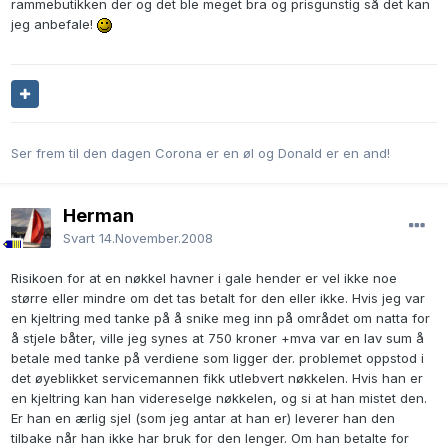
rammebutikken der og det ble meget bra og prisgunstig så det kan
jeg anbefale!
Ser frem til den dagen Corona er en øl og Donald er en and!
Herman
Svart
14.November.2008
Risikoen for at en nøkkel havner i gale hender er vel ikke noe
større eller mindre om det tas betalt for den eller ikke. Hvis jeg var
en kjeltring med tanke på å snike meg inn på området om natta for
å stjele båter, ville jeg synes at 750 kroner +mva var en lav sum å
betale med tanke på verdiene som ligger der. problemet oppstod i
det øyeblikket servicemannen fikk utlebvert nøkkelen. Hvis han er
en kjeltring kan han videreselge nøkkelen, og si at han mistet den.
Er han en ærlig sjel (som jeg antar at han er) leverer han den
tilbake når han ikke har bruk for den lenger. Om han betalte for