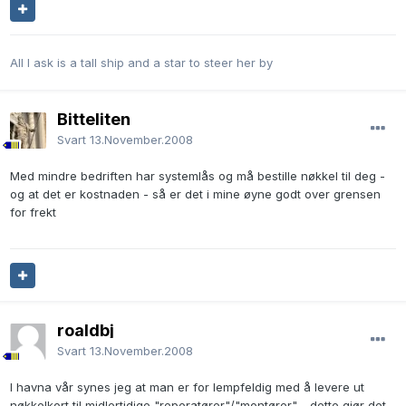
All I ask is a tall ship and a star to steer her by
Bitteliten
Svart
13.November.2008
Med mindre bedriften har systemlås og må bestille nøkkel til deg -
og at det er kostnaden - så er det i mine øyne godt over grensen
for frekt
roaldbj
Svart
13.November.2008
I havna vår synes jeg at man er for lempfeldig med å levere ut
nøkkelkort til midlertidige "reperatører"/"montører" - dette gjør det