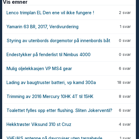
Vis emner
2 svar
Lenco trimplan EL Den ene vil ikke fungere !
1 svar
Yamarin 63 BR, 2017, Verdivurdering
0 svar
Styring av utenbords dorgemotor på innenbords båt
0 svar
Endestykker på fenderlist til Nimbus 4000
6 svar
Mulig oljelekkasjen VP MS4 gear
18 svar
Lading av baugtruster batteri, vp kamd 300a
8 svar
Trimming av 2016 Mercury 10HK 4T til 15HK
6 svar
Toalettet fylles opp etter flushing. Sliten Jokerventil?
4 svar
Hekktrøster Viksund 310 st Cruz
1 svar
VHF/AIS antenne på daycruiser uten targabøyle