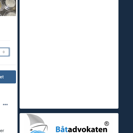
0
et
er