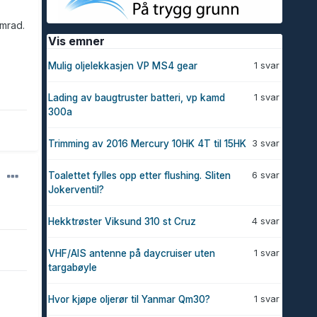
imrad.
Vis emner
1 svar
Mulig oljelekkasjen VP MS4 gear
1 svar
Lading av baugtruster batteri, vp kamd
300a
3 svar
Trimming av 2016 Mercury 10HK 4T til 15HK
6 svar
Toalettet fylles opp etter flushing. Sliten
Jokerventil?
4 svar
Hekktrøster Viksund 310 st Cruz
1 svar
VHF/AIS antenne på daycruiser uten
targabøyle
1 svar
Hvor kjøpe oljerør til Yanmar Qm30?