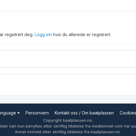
har registrert deg.
Logg inn
hvis du allerede er registrert.
Language
Personvern
Kontakt oss / Om baatplassen
Cookie
Copyright baatplassen.no.
ilder kan kun benyttes etter skriftlig tillatelse fra medlemmet som har pub
Annet innhold etter skriftlig tillatelse fra baatplassen.no.