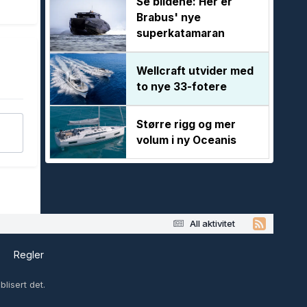
Se bildene: Her er
Brabus' nye
superkatamaran
Wellcraft utvider med
to nye 33-fotere
Større rigg og mer
volum i ny Oceanis
All aktivitet
s
Regler
lisert det.