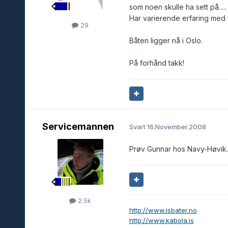
som noen skulle ha sett på....
Har varierende erfaring med f
29
Båten ligger nå i Oslo.
På forhånd takk!
Servicemannen
Svart
16.November.2008
Prøv Gunnar hos Navy-Høvik.
2.5k
http://www.isbater.no
http://www.kabola.is