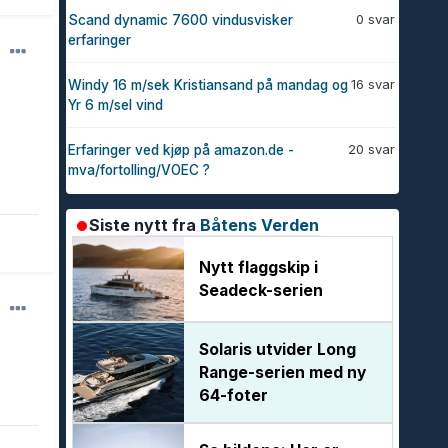
0 svar
Scand dynamic 7600 vindusvisker
erfaringer
16 svar
Windy 16 m/sek Kristiansand på mandag og
Yr 6 m/sel vind
20 svar
Erfaringer ved kjøp på amazon.de -
mva/fortolling/VOEC ?
Siste nytt fra
Båtens Verden
Nytt flaggskip i
Seadeck-serien
Solaris utvider Long
Range-serien med ny
64-foter