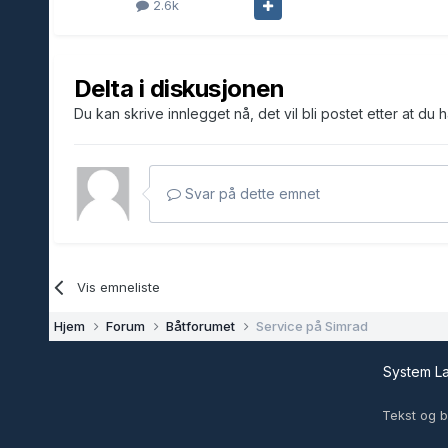
2.6k
Delta i diskusjonen
Du kan skrive innlegget nå, det vil bli postet etter at du 
Svar på dette emnet
Vis emneliste
Hjem
Forum
Båtforumet
Service på Simrad
System 
Tekst og b