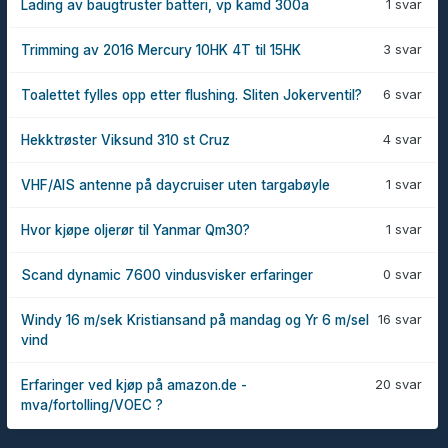
1 svar
Lading av baugtruster batteri, vp kamd 300a
3 svar
Trimming av 2016 Mercury 10HK 4T til 15HK
6 svar
Toalettet fylles opp etter flushing. Sliten Jokerventil?
4 svar
Hekktrøster Viksund 310 st Cruz
1 svar
VHF/AIS antenne på daycruiser uten targabøyle
1 svar
Hvor kjøpe oljerør til Yanmar Qm30?
0 svar
Scand dynamic 7600 vindusvisker erfaringer
16 svar
Windy 16 m/sek Kristiansand på mandag og Yr 6 m/sel
vind
20 svar
Erfaringer ved kjøp på amazon.de -
mva/fortolling/VOEC ?