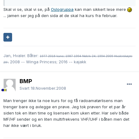
Skal vi se, skal vi se, på
Oslogruppa
kan man sikkert lese mere
... jamen ser jeg på den sida at de skal ha kurs fra februar.
Jan, Hvaler. Båter:
1977-2016 kano;
1987-1994 Nidelv 24; 1994-2009 Hvalerskøyte
2008 -- Winga Princess; 2016 -- kajakk
29';
BMP
Svart
18.November.2008
Man trenger ikke ta noe kurs for og få radoamatørlisens man
trenger bare og avlegge en prøve. Jeg tok prøven for et par år
siden tok en liten time og lisensen kom uken etter. Har selv både
MF/HF sender og en liten multifrekvens VHF/UHF i båten men det
har ikke vært i bruk.