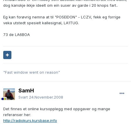
dog kanskje ikkje ideelt om ein suser av garde i 20 knops fart..
Eg kan forøvrig nemna at til "POSEIDON" - LCZV, fekk eg forrige
veka utstedt spesielt kallesignal, LA1TUG.
73 de LA6BOA
"Fast window went on reason"
SamH
Svart
24.November.2008
Det finnes et online kursopplegg med oppgaver og mange
referanser her:
http://radiokurs.kursbase.info