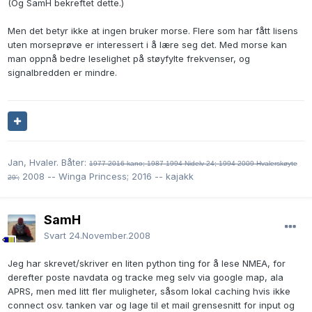
(Og SamH bekreftet dette.)
Men det betyr ikke at ingen bruker morse. Flere som har fått lisens
uten morseprøve er interessert i å lære seg det. Med morse kan
man oppnå bedre leselighet på støyfylte frekvenser, og
signalbredden er mindre.
Jan, Hvaler. Båter:
1977-2016 kano;
1987-1994 Nidelv 24; 1994-2009 Hvalerskøyte
2008 -- Winga Princess; 2016 -- kajakk
29';
SamH
Svart
24.November.2008
Jeg har skrevet/skriver en liten python ting for å lese NMEA, for
derefter poste navdata og tracke meg selv via google map, ala
APRS, men med litt fler muligheter, såsom lokal caching hvis ikke
connect osv. tanken var og lage til et mail grensesnitt for input og