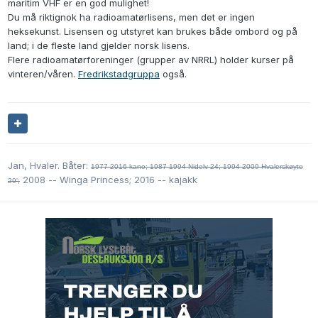
maritim VHF er en god mulighet!
Du må riktignok ha radioamatørlisens, men det er ingen
heksekunst. Lisensen og utstyret kan brukes både ombord og på
land; i de fleste land gjelder norsk lisens.
Flere radioamatørforeninger (grupper av NRRL) holder kurser på
vinteren/våren.
Fredrikstadgruppa
også.
Jan, Hvaler. Båter:
1977-2016 kano;
1987-1994 Nidelv 24; 1994-2009 Hvalerskøyte
2008 -- Winga Princess; 2016 -- kajakk
29';