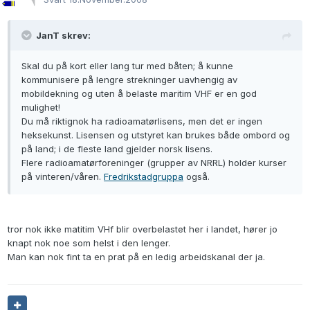
JanT skrev:
Skal du på kort eller lang tur med båten; å kunne
kommunisere på lengre strekninger uavhengig av
mobildekning og uten å belaste maritim VHF er en god
mulighet!
Du må riktignok ha radioamatørlisens, men det er ingen
heksekunst. Lisensen og utstyret kan brukes både ombord og
på land; i de fleste land gjelder norsk lisens.
Flere radioamatørforeninger (grupper av NRRL) holder kurser
på vinteren/våren.
Fredrikstadgruppa
også.
tror nok ikke matitim VHf blir overbelastet her i landet, hører jo
knapt nok noe som helst i den lenger.
Man kan nok fint ta en prat på en ledig arbeidskanal der ja.