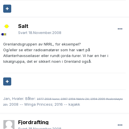
Salt
Svart
18.November.2008
Grenlandsgruppen av NRRL, for eksempel?
Og/eller se etter radioamatører som har vært på
Atlanterhavsseilaser eller rundt-jorda-turer. Vi har en her i
lokalgruppa, det er sikkert noen i Grenland også.
Jan, Hvaler. Båter:
1977-2016 kano;
1987-1994 Nidelv 24; 1994-2009 Hvalerskøyte
2008 -- Winga Princess; 2016 -- kajakk
29';
Fjordrafting
Svart
18.November.2008