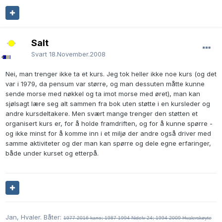
Salt
Svart
18.November.2008
Nei, man trenger ikke ta et kurs. Jeg tok heller ikke noe kurs (og det
var i 1979, da pensum var større, og man dessuten måtte kunne
sende morse med nøkkel og ta imot morse med øret), man kan
sjølsagt lære seg alt sammen fra bok uten støtte i en kursleder og
andre kursdeltakere. Men svært mange trenger den støtten et
organisert kurs er, for å holde framdriften, og for å kunne spørre -
og ikke minst for å komme inn i et miljø der andre også driver med
samme aktiviteter og der man kan spørre og dele egne erfaringer,
både under kurset og etterpå.
Jan, Hvaler. Båter:
1977-2016 kano;
1987-1994 Nidelv 24; 1994-2009 Hvalerskøyte