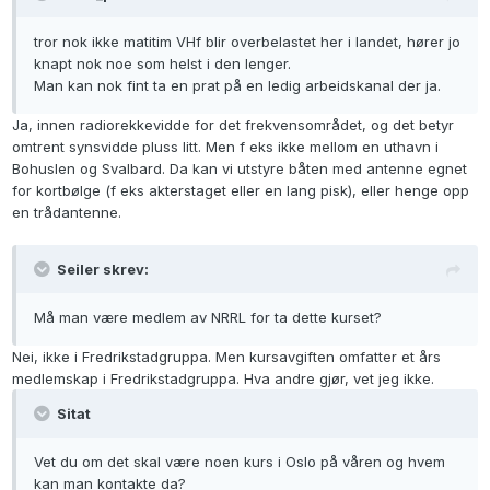
tror nok ikke matitim VHf blir overbelastet her i landet, hører jo
knapt nok noe som helst i den lenger.
Man kan nok fint ta en prat på en ledig arbeidskanal der ja.
Ja, innen radiorekkevidde for det frekvensområdet, og det betyr
omtrent synsvidde pluss litt. Men f eks ikke mellom en uthavn i
Bohuslen og Svalbard. Da kan vi utstyre båten med antenne egnet
for kortbølge (f eks akterstaget eller en lang pisk), eller henge opp
en trådantenne.
Seiler skrev:
Må man være medlem av NRRL for ta dette kurset?
Nei, ikke i Fredrikstadgruppa. Men kursavgiften omfatter et års
medlemskap i Fredrikstadgruppa. Hva andre gjør, vet jeg ikke.
Sitat
Vet du om det skal være noen kurs i Oslo på våren og hvem
kan man kontakte da?