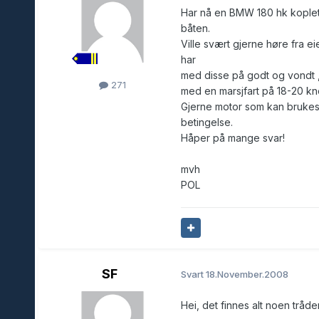
Har nå en BMW 180 hk koplet 
båten.
Ville svært gjerne høre fra e
har
med disse på godt og vondt ,
271
med en marsjfart på 18-20 kn
Gjerne motor som kan brukes
betingelse.
Håper på mange svar!
mvh
POL
SF
Svart
18.November.2008
Hei, det finnes alt noen trå