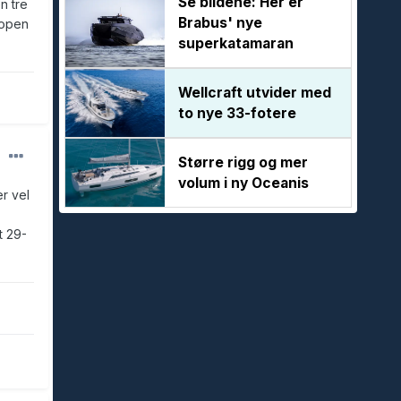
Se bildene: Her er
n tre
Brabus' nye
ropen
superkatamaran
Wellcraft utvider med
to nye 33-fotere
Større rigg og mer
volum i ny Oceanis
r vel
t 29-