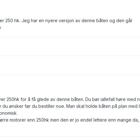
ver 250 hk. Jeg har en nyere versjon av denne båten og den går
p
er 250hk for å få glede av denne båten. Du bør iallefall høre med 
u ønsker før du bestiller noe. Man skal holde båten på plan med li
konomisk.
tørre motorer enn 250hk men den er jo endel lettere enn mange da,