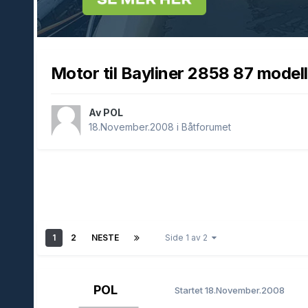
Motor til Bayliner 2858 87 modell
Av POL
18.November.2008
i
Båtforumet
1
2
NESTE
Side 1 av 2
POL
Startet
18.November.2008