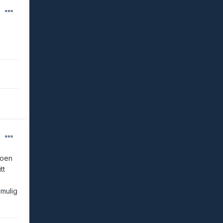
noen
tt
 mulig