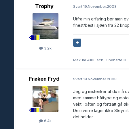
Trophy
Svart
19.November.2008
Utfra min erfaring bør man o
finest/best i sjøen fra 22 kno
3.2k
Maxum 4100 scb, Chenette III
Frøken Fryd
Svart
19.November.2008
Jeg og mistenker at du må ov
med samme båttype og motor d
vekt i båten og fortsatt gå ø
Dessverre lager ikke Steyr s
det holder.
6.4k