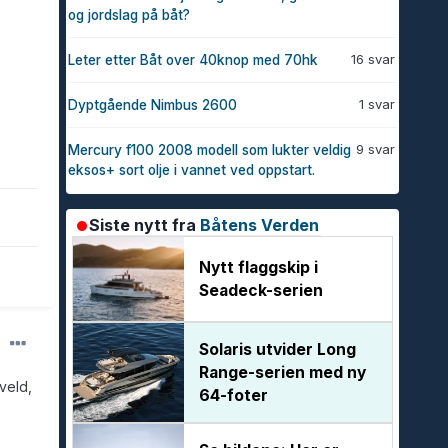
og jordslag på båt?
16 svar
Leter etter Båt over 40knop med 70hk
1 svar
Dyptgående Nimbus 2600
9 svar
Mercury f100 2008 modell som lukter veldig
eksos+ sort olje i vannet ved oppstart.
Siste nytt fra
Båtens Verden
Nytt flaggskip i
Seadeck-serien
Solaris utvider Long
Range-serien med ny
veld,
64-foter