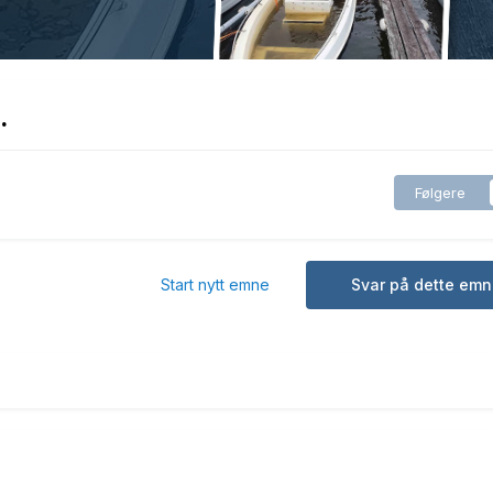
.
Følgere
Start nytt emne
Svar på dette emn