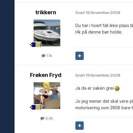
trikkern
Svart
19.November.2008
Du har i hvert fall ikke plass
Hk på denne bør holde.
1.1k
Frøken Fryd
Svart
19.November.2008
Ja da er saken grei
Jo jeg mener det skal vere pla
motorisering som 2858 bare to
6.4k