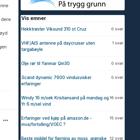
enne
Vis emner
r dere
0 svar
Hekktrøster Viksund 310 st Cruz
nøyd
1 svar
VHF/AIS antenne på daycruiser uten
gen
targabøyle
0 svar
Olje rør til Yanmar Qm30
0 svar
Scand dynamic 7600 vindusvisker
erfaringer
16 svar
Windy 16 m/sek Kristiansand på mandag og
Yr 6 m/sel vind
15 svar
Erfaringer ved kjøp på amazon.de -
mva/fortolling/VOEC ?
12 svar
Beste middel for fjerning av moss, grønske