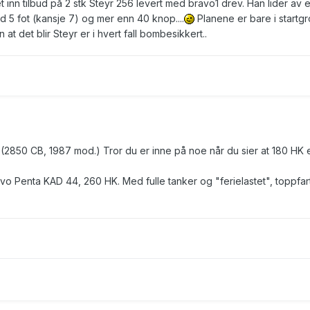
t inn tilbud på 2 stk Steyr 256 levert med bravo1 drev. Han lider av e
 5 fot (kansje 7) og mer enn 40 knop....
Planene er bare i startg
at det blir Steyr er i hvert fall bombesikkert..
(2850 CB, 1987 mod.) Tror du er inne på noe når du sier at 180 HK e
olvo Penta KAD 44, 260 HK. Med fulle tanker og "ferielastet", toppfar