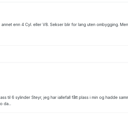
 til annet enn 4 Cyl. eller V8. Sekser blir for lang uten ombygging. Me
ss til 6 sylinder Steyr, jeg har iallefall fått plass i min og hadde sa
 da...