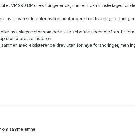
til et VP 290 DP drev. Fungerer ok, men er nok i minste laget for d
iere av tilsvarende båter hvilken motor dere har, hva slags erfaringe
eller hva slags motor som dere ville anbefale i denne båten. Er for
op uten å presse motoren.
 sammen med eksisterende drev uten for mye forandringer, men in
der om samme emne: