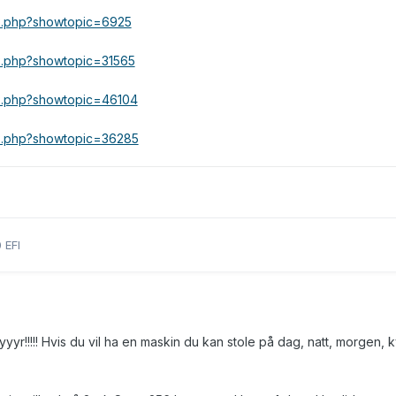
dex.php?showtopic=6925
ex.php?showtopic=31565
dex.php?showtopic=46104
dex.php?showtopic=36285
 EFI
!!!! Hvis du vil ha en maskin du kan stole på dag, natt, morgen, k