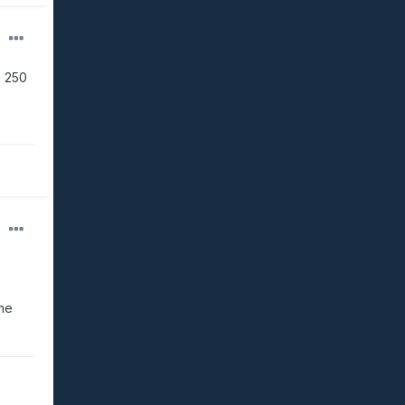
n 250
mme