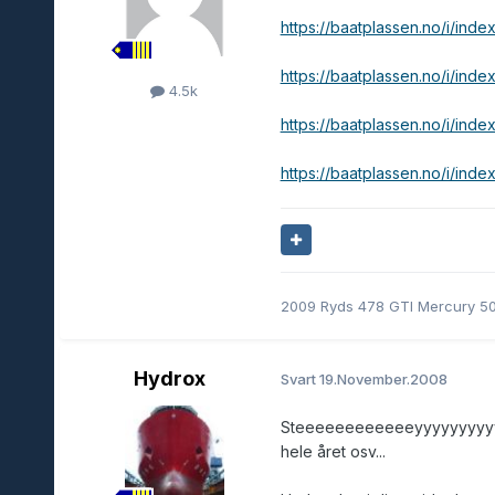
https://baatplassen.no/i/in
https://baatplassen.no/i/ind
4.5k
https://baatplassen.no/i/in
https://baatplassen.no/i/in
2009 Ryds 478 GTI Mercury 50
Hydrox
Svart
19.November.2008
Steeeeeeeeeeeeyyyyyyyyyyyyr!
hele året osv...