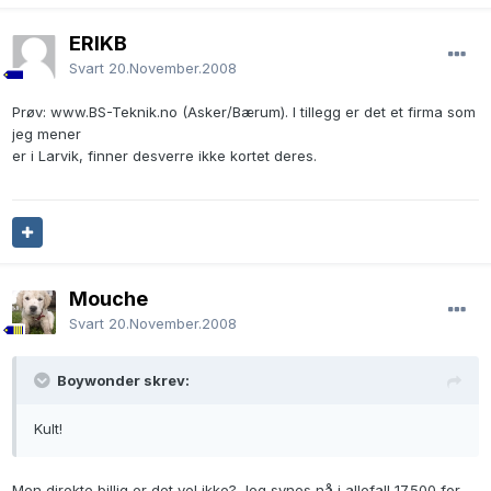
ERIKB
Svart
20.November.2008
Prøv: www.BS-Teknik.no (Asker/Bærum). I tillegg er det et firma som
jeg mener
er i Larvik, finner desverre ikke kortet deres.
Mouche
Svart
20.November.2008
Boywonder skrev:
Kult!
Men direkte billig er det vel ikke? Jeg synes nå i allefall 17.500 for