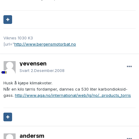
Viknes 1030 K3
[url="
http://www.bergensmotorbat.no
yevensen
Svart
2.Desember.2008
Husk å kjøpe klimakvoter.
Når en kilo tørris fordamper, dannes ca 530 liter karbondioksid-
gass.
http://www.aga.no/international/web/lg/no/...products_torris
andersm