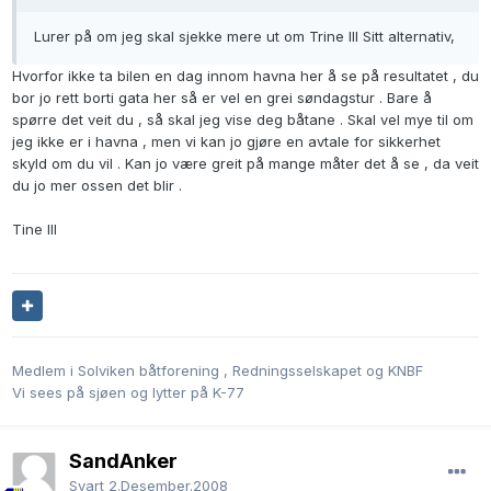
Lurer på om jeg skal sjekke mere ut om Trine III Sitt alternativ,
Hvorfor ikke ta bilen en dag innom havna her å se på resultatet , du
bor jo rett borti gata her så er vel en grei søndagstur . Bare å
spørre det veit du , så skal jeg vise deg båtane . Skal vel mye til om
jeg ikke er i havna , men vi kan jo gjøre en avtale for sikkerhet
skyld om du vil . Kan jo være greit på mange måter det å se , da veit
du jo mer ossen det blir .
Tine III
Medlem i Solviken båtforening , Redningsselskapet og KNBF
Vi sees på sjøen og lytter på K-77
SandAnker
Svart
2.Desember.2008