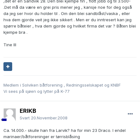
,det er en Sandvik 28. Den blei kjempe fin , flott jobb og til 3.500-
.Det må da være en grei pris mener jeg , kansje noe for deg også
da jeg ser hvor du holder til . Om den blei sandblåst/vaska , eller
hva dem gjorde veit jeg ikke sikkert . Men er du inntresert kan jeg
spørre båteier , hva dem gjorde og hvilket firma det var ? Båten blei
kjempe bra .
Tine III
Medlem i Solviken båtforening , Redningsselskapet og KNBF
Vi sees på sjøen og lytter på K-77
ERIKB
Svart
20.November.2008
Ca. 14.000.- skulle han fra Larvik? ha for min 23 Draco. I endel
marinaer/båtforeninger er tørrisblåsing