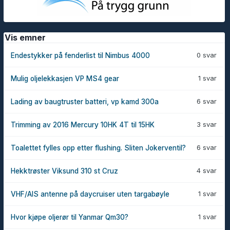
Vis emner
0 svar
Endestykker på fenderlist til Nimbus 4000
1 svar
Mulig oljelekkasjen VP MS4 gear
6 svar
Lading av baugtruster batteri, vp kamd 300a
3 svar
Trimming av 2016 Mercury 10HK 4T til 15HK
6 svar
Toalettet fylles opp etter flushing. Sliten Jokerventil?
4 svar
Hekktrøster Viksund 310 st Cruz
1 svar
VHF/AIS antenne på daycruiser uten targabøyle
1 svar
Hvor kjøpe oljerør til Yanmar Qm30?