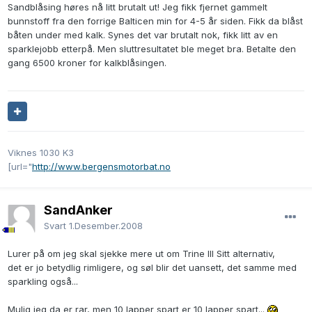
Sandblåsing høres nå litt brutalt ut! Jeg fikk fjernet gammelt
bunnstoff fra den forrige Balticen min for 4-5 år siden. Fikk da blåst
båten under med kalk. Synes det var brutalt nok, fikk litt av en
sparklejobb etterpå. Men sluttresultatet ble meget bra. Betalte den
gang 6500 kroner for kalkblåsingen.
Viknes 1030 K3
[url="
http://www.bergensmotorbat.no
SandAnker
Svart
1.Desember.2008
Lurer på om jeg skal sjekke mere ut om Trine III Sitt alternativ,
det er jo betydlig rimligere, og søl blir det uansett, det samme med
sparkling også...
Mulig jeg da er rar, men 10 lapper spart er 10 lapper spart...