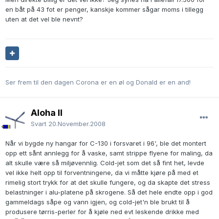
en båt på 43 fot er penger, kanskje kommer sågar moms i tillegg
uten at det vel ble nevnt?
Ser frem til den dagen Corona er en øl og Donald er en and!
Aloha II
Svart
20.November.2008
Når vi bygde ny hangar for C-130 i forsvaret i 96', ble det montert
opp ett sånt annlegg for å vaske, samt strippe flyene for maling, da
alt skulle være så miljøvennlig. Cold-jet som det så fint het, levde
vel ikke helt opp til forventningene, da vi måtte kjøre på med et
rimelig stort trykk for at det skulle fungere, og da skapte det stress
belastninger i alu-platene på skrogene. Så det hele endte opp i god
gammeldags såpe og vann igjen, og cold-jet'n ble brukt til å
produsere tørris-perler for å kjøle ned evt leskende drikke med