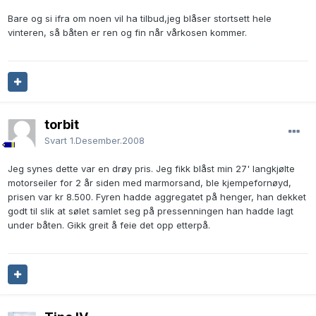
Bare og si ifra om noen vil ha tilbud,jeg blåser stortsett hele
vinteren, så båten er ren og fin når vårkosen kommer.
torbit
Svart
1.Desember.2008
Jeg synes dette var en drøy pris. Jeg fikk blåst min 27' langkjølte
motorseiler for 2 år siden med marmorsand, ble kjempefornøyd,
prisen var kr 8.500. Fyren hadde aggregatet på henger, han dekket
godt til slik at sølet samlet seg på pressenningen han hadde lagt
under båten. Gikk greit å feie det opp etterpå.