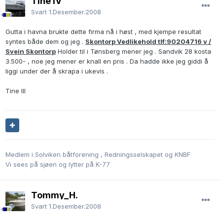
Tine IV
Svart
1.Desember.2008
Gutta i havna brukte dette firma nå i høst , med kjempe resultat
syntes både dem og jeg .
Skontorp Vedlikehold tlf:90204716 v /
Svein Skontorp
Holder til i Tønsberg mener jeg . Sandvik 28 kosta
3.500- , noe jeg mener er knall en pris . Da hadde ikke jeg giddi å
liggi under der å skrapa i ukevis .
Tine III
Medlem i Solviken båtforening , Redningsselskapet og KNBF
Vi sees på sjøen og lytter på K-77
Tommy_H.
Svart
1.Desember.2008