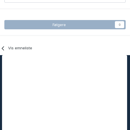
Følgere
0
Vis emneliste