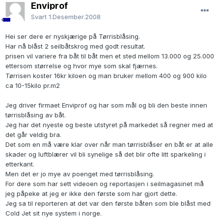
Enviprof
Svart
1.Desember.2008
Hei ser dere er nyskjærige på Tørrisblåsing.
Har nå blåst 2 seilbåtskrog med godt resultat.
prisen vil variere fra båt til båt men et sted mellom 13.000 og 25.000
ettersom størrelse og hvor mye som skal fjærnes.
Tørrisen koster 16kr kiloen og man bruker mellom 400 og 900 kilo
ca 10-15kilo pr.m2
Jeg driver firmaet Enviprof og har som mål og bli den beste innen
tørrisblåsing av båt.
Jeg har det nyeste og beste utstyret på markedet så regner med at
det går veldig bra.
Det som en må være klar over når man tørrisblåser en båt er at alle
skader og luftblærer vil bli synelige så det blir ofte litt sparkeling i
etterkant.
Men det er jo mye av poenget med tørrisblåsing.
For dere som har sett videoen og reportasjen i seilmagasinet må
jeg påpeke at jeg er ikke den første som har gjort dette.
Jeg sa til reporteren at det var den første båten som ble blåst med
Cold Jet sit nye system i norge.