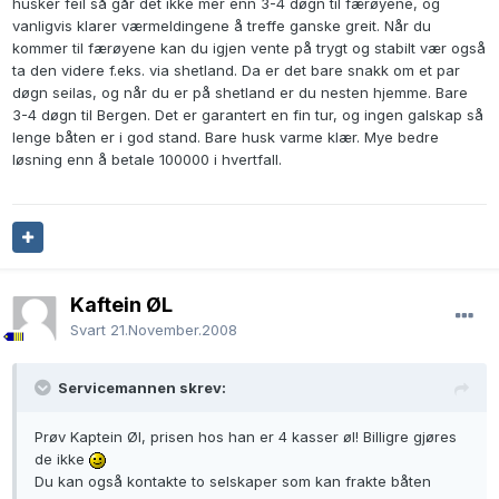
husker feil så går det ikke mer enn 3-4 døgn til færøyene, og
vanligvis klarer værmeldingene å treffe ganske greit. Når du
kommer til færøyene kan du igjen vente på trygt og stabilt vær også
ta den videre f.eks. via shetland. Da er det bare snakk om et par
døgn seilas, og når du er på shetland er du nesten hjemme. Bare
3-4 døgn til Bergen. Det er garantert en fin tur, og ingen galskap så
lenge båten er i god stand. Bare husk varme klær. Mye bedre
løsning enn å betale 100000 i hvertfall.
Kaftein ØL
Svart
21.November.2008
Servicemannen skrev:
Prøv Kaptein Øl, prisen hos han er 4 kasser øl! Billigre gjøres
de ikke
Du kan også kontakte to selskaper som kan frakte båten