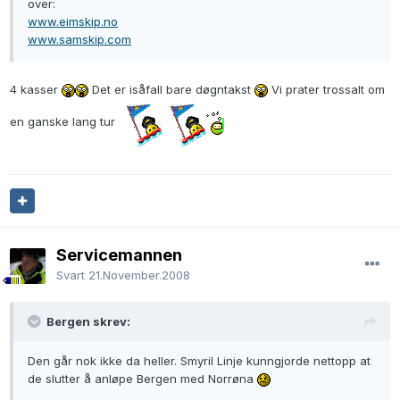
over:
www.eimskip.no
www.samskip.com
4 kasser
Det er isåfall bare døgntakst
Vi prater trossalt om
en ganske lang tur
Servicemannen
Svart
21.November.2008
Bergen skrev:
Den går nok ikke da heller. Smyril Linje kunngjorde nettopp at
de slutter å anløpe Bergen med Norrøna