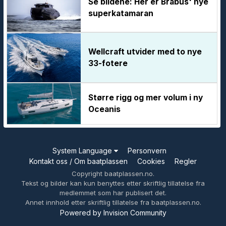
Se bildene: Her er Brabus' nye
superkatamaran
Wellcraft utvider med to nye
33-fotere
Større rigg og mer volum i ny
Oceanis
System Language
Personvern
Kontakt oss / Om baatplassen
Cookies
Regler
Copyright baatplassen.no.
Tekst og bilder kan kun benyttes etter skriftlig tillatelse fra
medlemmet som har publisert det.
Annet innhold etter skriftlig tillatelse fra baatplassen.no.
Powered by Invision Community