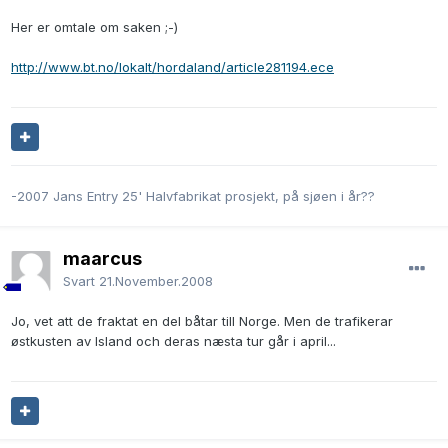
Her er omtale om saken ;-)
http://www.bt.no/lokalt/hordaland/article281194.ece
-2007 Jans Entry 25' Halvfabrikat prosjekt, på sjøen i år??
maarcus
Svart
21.November.2008
Jo, vet att de fraktat en del båtar till Norge. Men de trafikerar
østkusten av Island och deras næsta tur går i april...