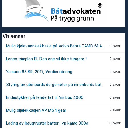
Vis emner
0 svar
Mulig kjølevannslekkasje på Volvo Penta TAMD 61 A.
2 svar
Lenco trimplan EL Den ene vil ikke fungere !
1 svar
Yamarin 63 BR, 2017, Verdivurdering
2 svar
Styring av utenbords dorgemotor på innenbords båt
0 svar
Endestykker på fenderlist til Nimbus 4000
7 svar
Mulig oljelekkasjen VP MS4 gear
18 svar
Lading av baugtruster batteri, vp kamd 300a