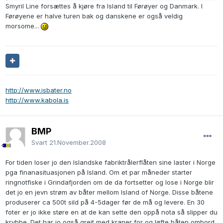
Smyril Line forsættes å kjøre fra Island til Førøyer og Danmark. I
Førøyene er halve turen bak og danskene er også veldig
morsome...
http://www.isbater.no
http://www.kabola.is
BMP
Svart
21.November.2008
For tiden loser jo den Islandske fabriktrålerflåten sine laster i Norge
pga finanasituasjonen på Island. Om et par måneder starter
ringnotfiske i Grindafjorden om de da fortsetter og lose i Norge blir
det jo en jevn strøm av båter mellom Island of Norge. Disse båtene
produserer ca 500t sild på 4-5dager før de må og levere. En 30
foter er jo ikke støre en at de kan sette den oppå nota så slipper du
krybbe. Det har jo også greit med kraner for og løfte båten ombord.