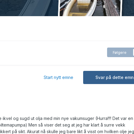
Følgere
Start nytt emne
Svar på dette emn
e ikvel og sugd ut olja med min nye vakumsuger (Hurra!!!! Det var e
 biltemapumpa) Men så viser det seg at jeg har klart å surre vekk
kert på sikt. Akurat nå skulle jeg bare likt å visst om hvilken olje je