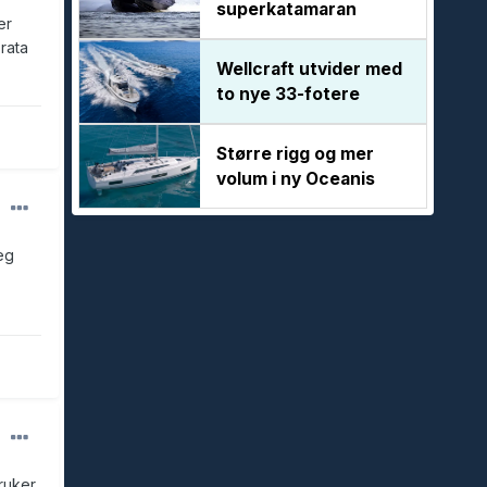
superkatamaran
er
rata
Wellcraft utvider med
to nye 33-fotere
Større rigg og mer
volum i ny Oceanis
eg
ruker