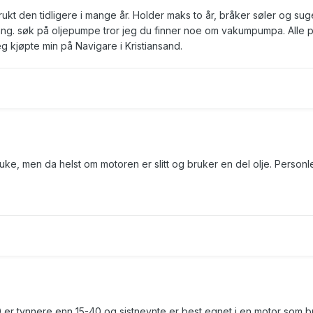
ukt den tidligere i mange år. Holder maks to år, bråker søler og sug
gang. søk på oljepumpe tror jeg du finner noe om vakumpumpa. Alle p
g kjøpte min på Navigare i Kristiansand.
uke, men da helst om motoren er slitt og bruker en del olje. Personl
er tynnere enn 15-40 og sistnevnte er best egnet i en motor som b