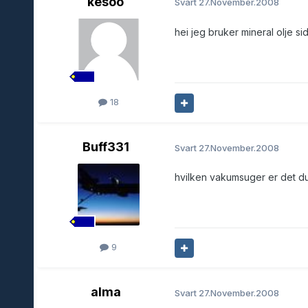
kesoo
Svart
27.November.2008
hei jeg bruker mineral olje s
18
Buff331
Svart
27.November.2008
hvilken vakumsuger er det du
9
alma
Svart
27.November.2008