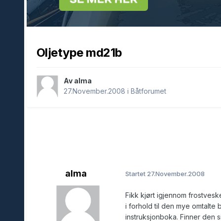
Oljetype md21b
Av alma
27.November.2008
i
Båtforumet
alma
Startet
27.November.2008
Fikk kjørt igjennom frostvesk
i forhold til den mye omtalte
instruksjonboka. Finner den sik