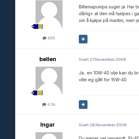
Biltemapumpa suger ja. Har br
dårlig+ at den må hjelpes i 
om å kjøpe på maritim, men je
695
bellen
Svart
27.November.2008
Ja.. en 10W-40 olje kan du br
ville eg gått for 15W-40
4.5k
Ingar
Svart
28.November.2008
Du mener vel omvendt, 10-40 