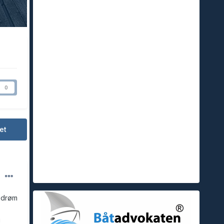
0
et
n drøm
g