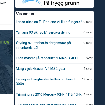
det?
Vis emner
0 svar
Lenco trimplan EL Den ene vil ikke fungere !
0 svar
Yamarin 63 BR, 2017, Verdivurdering
0 svar
Styring av utenbords dorgemotor på
innenbords båt
0 svar
Endestykker på fenderlist til Nimbus 4000
4 svar
Mulig oljelekkasjen VP MS4 gear
12 svar
Lading av baugtruster batteri, vp kamd
300a
8 svar
Trimming av 2016 Mercury 10HK 4T til 15HK
6 svar