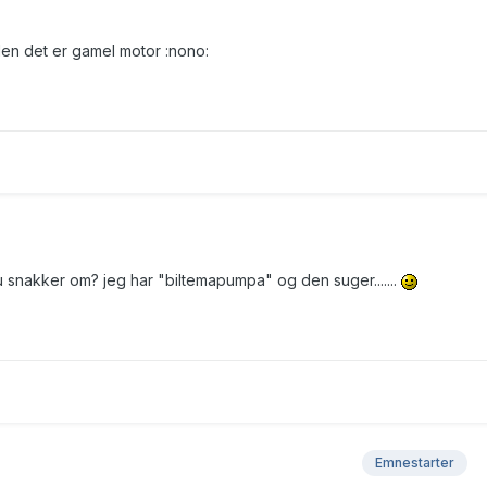
iden det er gamel motor :nono:
 snakker om? jeg har "biltemapumpa" og den suger.......
Emnestarter