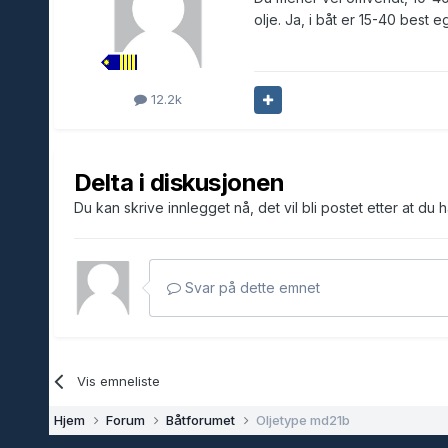
olje. Ja, i båt er 15-40 best e
12.2k
Delta i diskusjonen
Du kan skrive innlegget nå, det vil bli postet etter at du 
Svar på dette emnet
Vis emneliste
Hjem
Forum
Båtforumet
Oljetype md21b