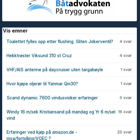
Vis emner
4 svar
Toalettet fylles opp etter flushing. Sliten Jokerventil?
4 svar
Hekktrøster Viksund 310 st Cruz
1 svar
VHF/AIS antenne på daycruiser uten targabøyle
1 svar
Hvor kjøpe oljerør til Yanmar Qm30?
0 svar
Scand dynamic 7600 vindusvisker erfaringer
16 svar
Windy 16 m/sek Kristiansand på mandag og Yr 6 m/sel
vind
20 svar
Erfaringer ved kjøp på amazon.de -
mva/fortolling/VOEC ?