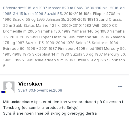
Båthistorie:2015-dd 1987 Master 820 m BMW D636 180 hk. 2016-dd
1985 GH 15 lux m 1996 Suzuki 55
.
2010-2016 1984 Flipper 470S m
1996 Suzuki 55
.
2009-2015 1981 Scand Classic
og 1996 Johnson 35
25 m Sabb Status Marine 42 hk. 2005-2010: 1982 With 2000 CC
Dromedille m
2005 Yamaha 130,
1989 Yamaha 140 og
1983 Yamaha
75. 2001-2005 1991 Flipper Flash m
1989 Yamaha 140
,
1986 Yamaha
175 og
1987 Suzuki 115. 1999-2004 1978 Selco 16 Selstar m 1984
Evinrude 60, 1998 - 2001 1987 Finnsport 420R med 1991 Mercury 50,
1995-1998 1975 Skibsplast 14 m
1980 Suzuki 50
og 1967 Mercury 50.
1985 - 1995 1985 Askeladden 9 m
1986 Suzuki 9,9 og
1967 Johnson
5.
Vierskjær
Svart
30.November.2008
Mitt umiddelbare tips, er at den kan være produsert på Sølversen i
Tønsberg (de som bl.a. produserte Sølvjo)
Syns å ane noen linjer på skrog og overbygg derfra.