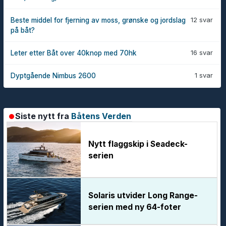
12 svar
Beste middel for fjerning av moss, grønske og jordslag
på båt?
16 svar
Leter etter Båt over 40knop med 70hk
1 svar
Dyptgående Nimbus 2600
Siste nytt fra
Båtens Verden
Nytt flaggskip i Seadeck-
serien
Solaris utvider Long Range-
serien med ny 64-foter