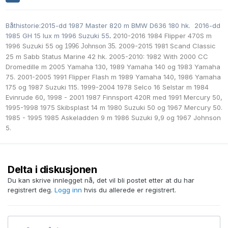
Båthistorie:2015-dd 1987 Master 820 m BMW D636 180 hk. 2016-dd
1985 GH 15 lux m 1996 Suzuki 55
.
2010-2016 1984 Flipper 470S m
1996 Suzuki 55
.
2009-2015 1981 Scand Classic
og 1996 Johnson 35
25 m Sabb Status Marine 42 hk. 2005-2010: 1982 With 2000 CC
Dromedille m
2005 Yamaha 130,
1989 Yamaha 140 og
1983 Yamaha
75. 2001-2005 1991 Flipper Flash m
1989 Yamaha 140
,
1986 Yamaha
175 og
1987 Suzuki 115. 1999-2004 1978 Selco 16 Selstar m 1984
Evinrude 60, 1998 - 2001 1987 Finnsport 420R med 1991 Mercury 50,
1995-1998 1975 Skibsplast 14 m
1980 Suzuki 50
og 1967 Mercury 50.
1985 - 1995 1985 Askeladden 9 m
1986 Suzuki 9,9 og
1967 Johnson
5.
Delta i diskusjonen
Du kan skrive innlegget nå, det vil bli postet etter at du har
registrert deg.
Logg inn
hvis du allerede er registrert.