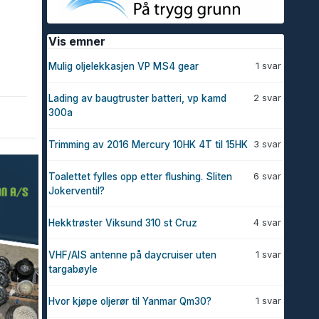
Vis emner
1 svar
Mulig oljelekkasjen VP MS4 gear
2 svar
Lading av baugtruster batteri, vp kamd
300a
3 svar
Trimming av 2016 Mercury 10HK 4T til 15HK
6 svar
Toalettet fylles opp etter flushing. Sliten
Jokerventil?
4 svar
Hekktrøster Viksund 310 st Cruz
1 svar
VHF/AIS antenne på daycruiser uten
targabøyle
1 svar
Hvor kjøpe oljerør til Yanmar Qm30?