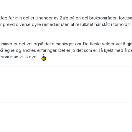
. Jeg for min del er tilhenger av Zalo på en del bruksområder, forutsat
r prøvd diverse dyre remedier uten at resultatet har stått i forhold til
mer er det vel også delte meninger om. De fleste velger vel å gj
på egne og andres erfaringer. Det er jo det som er så kjekt med å d
n som man vil likevel..