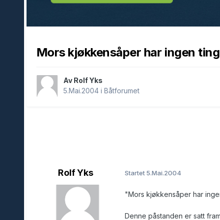
Mors kjøkkensåper har ingen ting
Av Rolf Yks
5.Mai.2004
i
Båtforumet
Rolf Yks
Startet
5.Mai.2004
"Mors kjøkkensåper har ingen t
Denne påstanden er satt fram