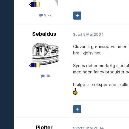
9.7k
Sebaldus
Svart
5.Mai.2004
Glovarmt grønnsepevann er i a
bra i kjølsvinet.
Synes det er merkelig med alle
med noen fancy produkter og 
3k
I følge alle ekspertene skull
Pjolter
Svart
5.Mai.2004