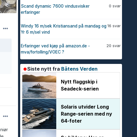
0 svar
Scand dynamic 7600 vindusvisker
erfaringer
16 svar
Windy 16 m/sek Kristiansand på mandag og
Yr 6 m/sel vind
20 svar
Erfaringer ved kjøp på amazon.de -
mva/fortolling/VOEC ?
Siste nytt fra
Båtens Verden
Nytt flaggskip i
Seadeck-serien
Solaris utvider Long
Range-serien med ny
64-foter
niør
de