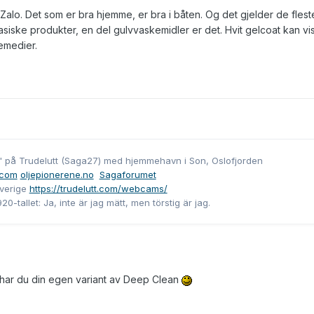
Zalo. Det som er bra hjemme, er bra i båten. Og det gjelder de flest
siske produkter, en del gulvvaskemidler er det. Hvit gelcoat kan vi
emedier.
" på Trudelutt (Saga27) med hjemmehavn i Son, Oslofjorden
.com
oljepionerene.no
Sagaforumet
verige
https://trudelutt.com/webcams/
-tallet: Ja, inte är jag mätt, men törstig är jag.
 så har du din egen variant av Deep Clean