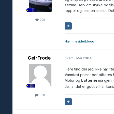
samme, selv om styrke og tils
tepper og i motorrommet. Det er
231
Hjemmeside/blogg
GeirFrode
Svart
5.Mai.2004
Flere ting der jeg ikke har "te
Vannfast primer bør påføres h
Motor og
batterier
må gjenn
Ja, ja, det er godt vi har kons
3.1k