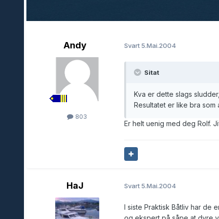
Andy
Svart
5.Mai.2004
Sitat
Kva er dette slags sludder
Resultatet er like bra som
803
Er helt uenig med deg Rolf. Jif
HaJ
Svart
5.Mai.2004
I siste Praktisk Båtliv har de
og ekspert på såpe at dyre v