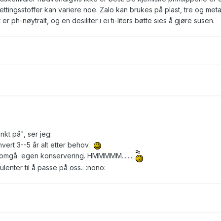
ettingsstoffer kan variere noe. Zalo kan brukes på plast, tre og metal
 ph-nøytralt, og en desiliter i ei ti-liters bøtte sies å gjøre susen.
nkt på", ser jeg:
vert 3--5 år alt etter behov.
omgå egen konservering. HMMMMM........
ulenter til å passe på oss.. :nono: