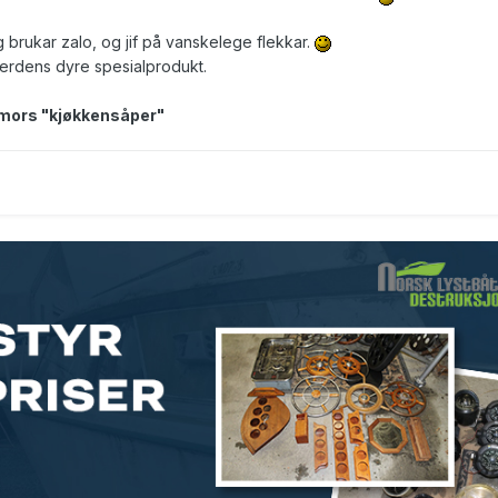
g brukar zalo, og jif på vanskelege flekkar.
lverdens dyre spesialprodukt.
 mors "kjøkkensåper"