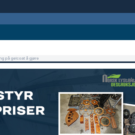
ng på gelcoat å gjøre