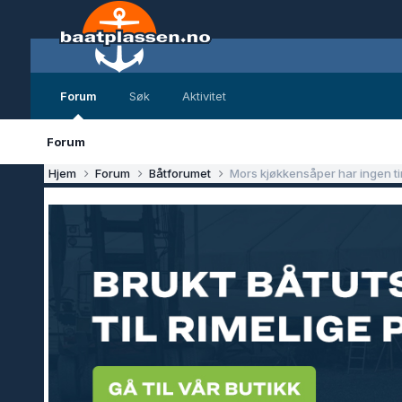
Forum
Søk
Aktivitet
Forum
Hjem
Forum
Båtforumet
Mors kjøkkensåper har ingen ti