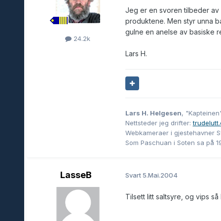
Jeg er en svoren tilbeder av 
produktene. Men styr unna ba
gulne en anelse av basiske r
24.2k
Lars H.
Lars H. Helgesen
, "Kapteinen
Nettsteder jeg drifter:
trudelutt
Webkameraer i gjestehavner S
Som Paschuan i Soten sa på 1920
LasseB
Svart
5.Mai.2004
Tilsett litt saltsyre, og vips