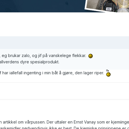
, eg brukar zalo, og jif på vanskelege flekkar.
 allverdens dyre spesialprodukt.
 har iallefall ingenting i min båt å gjøre, den lager riper.
 en artikkel om vårpussen. Der uttaler en Ernst Vanay som er kjemiinge
askemidler nødvendigvis ikke er best. De kjemiske prinsippene er 