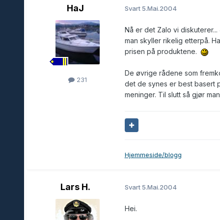
HaJ
Svart
5.Mai.2004
Nå er det Zalo vi diskuterer..
man skyller rikelig etterpå. Ha
prisen på produktene.
De øvrige rådene som fremkom
231
det de synes er best basert 
meninger. Til slutt så gjør ma
Hjemmeside/blogg
Lars H.
Svart
5.Mai.2004
Hei.