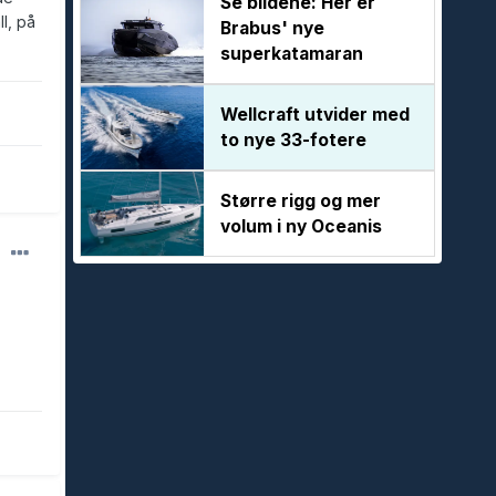
Se bildene: Her er
l, på
Brabus' nye
superkatamaran
Wellcraft utvider med
to nye 33-fotere
Større rigg og mer
volum i ny Oceanis